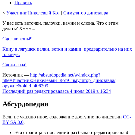
Править
<
Участник:Никелевый Кот
‎ |
Симулятор динозавра
У вас есть веточки, палочки, камни и слюна. Что с этим
делать? Хммм...
Сделаю копьё!
Кину в лягушек палки, ветки и камни, предварительно на них
плюнув.
Сложнаааа!
Источник —
http://absurdopedia.net/w/index.php?
title=Участник:Никелевый_Кот/Симулятор_динозавра/
оружие&oldid=406209
Последний раз редактировалась 4 июля 2019 в 16:34
Абсурдопедия
Если не указано иное, содержание доступно по лицензии
CC-
BY-SA 3.0
.
Эта страница в последний раз была отредактирована 4