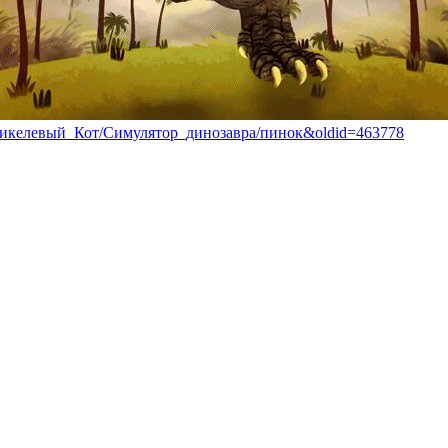
ник:Никелевый_Кот/Симулятор_динозавра/пинок&oldid=463778