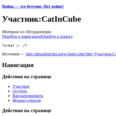
Война — это безумие. Нет войне!
Участник:CatInCube
Материал из Абсурдопедии
Перейти к навигации
Перейти к поиску
format c: /f
Источник —
http://absurdopedia.net/w/index.php?title=Участник
Навигация
Действия на странице
Участник
Осудить
Вандализировать
Журнал откатов
Действия на странице