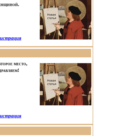
женщиной.
истрация
второе место,
дравляем!
истрация