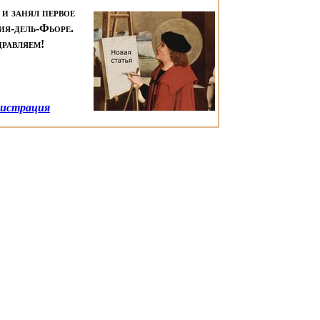
 и занял первое
ия-дель-Фьоре.
дравляем!
истрация