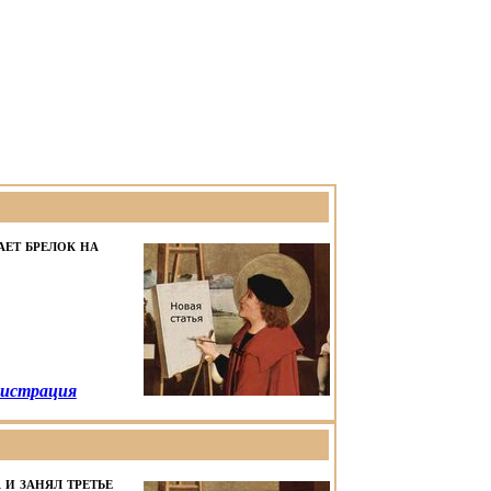
ает брелок на
истрация
 и занял третье