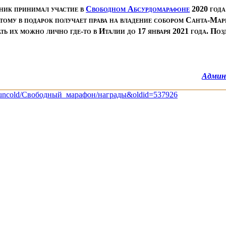
ник принимал участие в
Свободном Абсурдомарафоне
2020 года
этому в подарок получает права на владение собором Санта-Мар
ать их можно лично где-то в Италии до 17 января 2021 года. Поз
Админ
ик:Funcold/Свободный_марафон/награды&oldid=537926