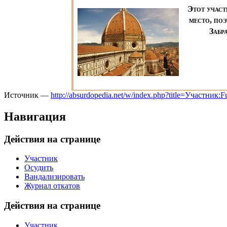
Этот участ
место, по
Забр
Источник —
http://absurdopedia.net/w/index.php?title=Участн
Навигация
Действия на странице
Участник
Осудить
Вандализировать
Журнал откатов
Действия на странице
Участник