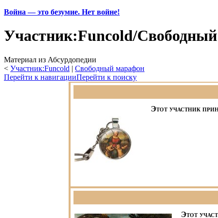
Война — это безумие. Нет войне!
Участник:Funcold/Свободный
Материал из Абсурдопедии
<
Участник:Funcold
‎ |
Свободный марафон
Перейти к навигации
Перейти к поиску
Этот участник при
Этот учас