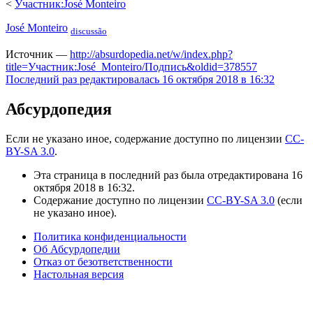
<
Участник:José Monteiro
José Monteiro
discussão
Источник —
http://absurdopedia.net/w/index.php?
title=Участник:José_Monteiro/Подпись&oldid=378557
Последний раз редактировалась 16 октября 2018 в 16:32
Абсурдопедия
Если не указано иное, содержание доступно по лицензии
CC-
BY-SA 3.0
.
Эта страница в последний раз была отредактирована 16
октября 2018 в 16:32.
Содержание доступно по лицензии
CC-BY-SA 3.0
(если
не указано иное).
Политика конфиденциальности
Об Абсурдопедии
Отказ от безответственности
Настольная версия