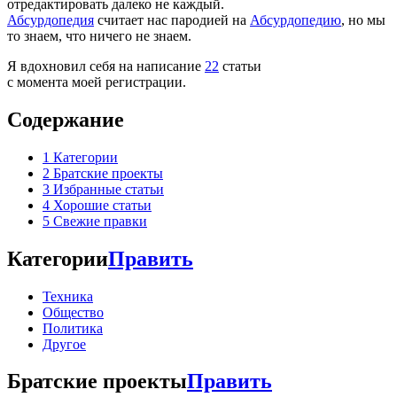
отредактировать далеко не каждый.
Абсурдопедия
считает нас пародией на
Абсурдопедию
, но мы
то знаем, что ничего не знаем.
Я вдохновил себя на написание
22
статьи
с момента моей регистрации.
Содержание
1
Категории
2
Братские проекты
3
Избранные статьи
4
Хорошие статьи
5
Свежие правки
Категории
Править
Техника
Общество
Политика
Другое
Братские проекты
Править