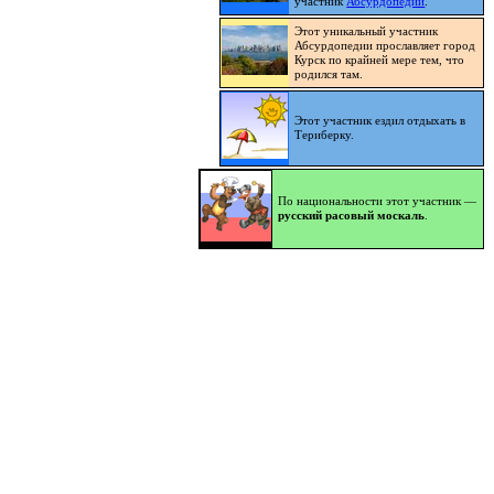
участник
Абсурдопедии
.
Этот уникальный участник
Абсурдопедии прославляет город
Курск по крайней мере тем, что
родился там.
Этот участник ездил отдыхать в
Териберку.
По национальности этот участник —
русский расовый москаль
.