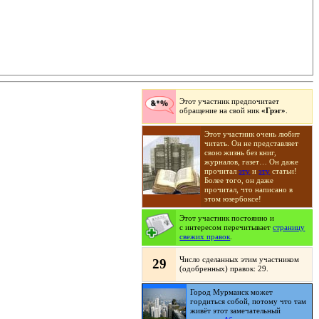
Этот участник предпочитает
обращение на свой ник
«Грэг»
.
Этот участник очень любит
читать. Он не представляет
свою жизнь без книг,
журналов, газет… Он даже
прочитал
эту
и
эту
статьи!
Более того, он даже
прочитал, что написано в
этом юзербоксе!
Этот участник постоянно и
с интересом перечитывает
страницу
свежих правок
.
Число сделанных этим участником
29
(одобренных) правок: 29.
Город Мурманск может
гордиться собой, потому что там
живёт этот замечательный