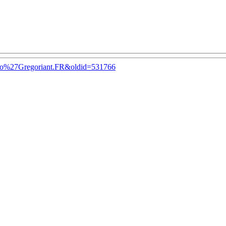
к:No%27Gregoriant.FR&oldid=531766