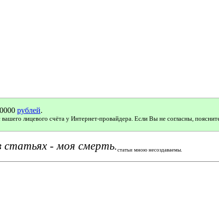
10000
рублей
.
вашего лицевого счёта у Интернет-провайдера. Если Вы не согласны, пояснит
 статьях - моя смерть.
статьи мною несоздаваемы.