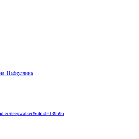
на_Набиуллина
:SadlerSleepwalker&oldid=139596