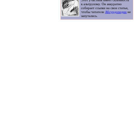
Этот участник имеет склонность
к альтруизму. Он аккуратно
собирает ссылки на свои статьи,
чтобы читатели
Абсурдопедии
не
запутались.