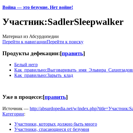
Война — это безумие. Нет войне!
Участник:SadlerSleepwalker
Материал из Абсурдопедии
Перейти к навигации
Перейти к поиску
Продукты дефекации:
[
править
]
Белый негр
Как_правильно:Выговаривать_имя_Эльвира_Сахипзадов
Как_правильно:Зарыть_клад
Уже в процессе:
[
править
]
Источник —
http://absurdopedia.net/w/index.php?title=Участник
Категории
:
Участники, которых должно быть много
Участники, спасающиеся от безумия