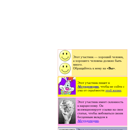
Этот участник — хороший человек,
а хорошего человека должно быть
много.
Обращайтесь к нему на
«Вы»
.
Этот участник пишет в
Абсурдопедию
, чтобы не сойти с
ума от серьёзности
этой жизни
.
Этот участник имеет склонность
к нарциссизму. Он
коллекционирует ссылки на свои
статьи, чтобы любоваться своим
бесценным вкладом в
Абсурдопедию
.