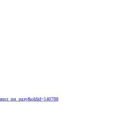
тавил_ни_разу&oldid=140788