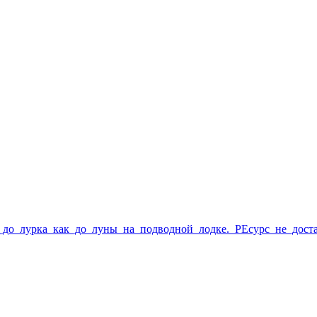
м:Вам_до_лурка_как_до_луны_на_подводной_лодке._РЕсурс_не_дос