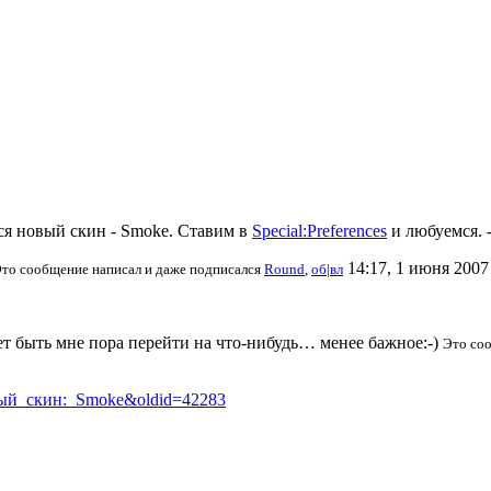
ся новый скин - Smoke. Ставим в
Special:Preferences
и любуемся. 
14:17, 1 июня 2007
то сообщение написал и даже подписался
Round
,
об
|
вл
ет быть мне пора перейти на что-нибудь… менее бажное:-)
Это со
Новый_скин:_Smoke&oldid=42283