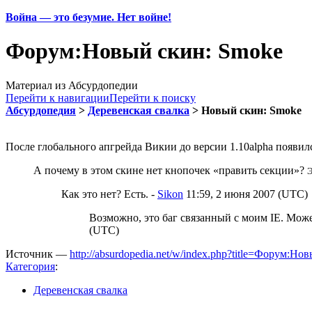
Война — это безумие. Нет войне!
Форум:Новый скин: Smoke
Материал из Абсурдопедии
Перейти к навигации
Перейти к поиску
Абсурдопедия
>
Деревенская свалка
> Новый скин: Smoke
После глобального апгрейда Викии до версии 1.10alpha появил
А почему в этом скине нет кнопочек «править секции»?
Э
Как это нет? Есть. -
Sikon
11:59, 2 июня 2007 (UTC)
Возможно, это баг связанный с моим IE. Мож
(UTC)
Источник —
http://absurdopedia.net/w/index.php?title=Форум:
Категория
:
Деревенская свалка