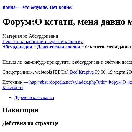
Война — это безумие. Нет войне!
Форум:О кстати, меня давно 
Материал из Абсурдопедии
Перейти к навигации
Перейти к поиску
Абсурдопедия
>
Деревенская свалка
> О кстати, меня давн
Нельзя ли как-нибудь прикрутить к абсурдопедии счётчик посещ
Спецстраницы, webtools [BETA]
Ded Krapiva
09:06, 19 марта 2
Источник —
http://absurdopedia.net/w/index.php?title=Форум:
Категория
:
Деревенская свалка
Навигация
Действия на странице