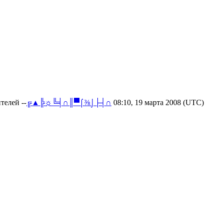
телей --
╔▲╠☼╚╡∩║▀⌠⅜⌡├┤∩
08:10, 19 марта 2008 (UTC)