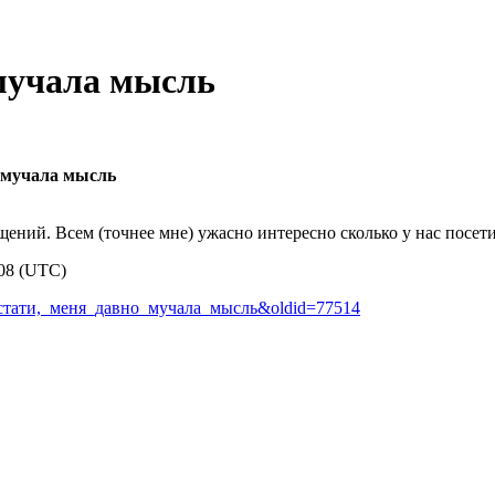
мучала мысль
о мучала мысль
ений. Всем (точнее мне) ужасно интересно сколько у нас посети
008 (UTC)
О_кстати,_меня_давно_мучала_мысль&oldid=77514