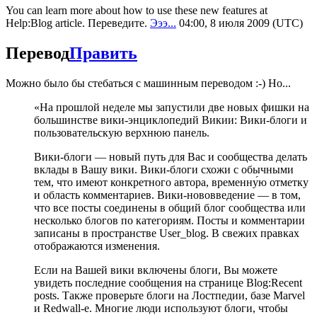
You can learn more about how to use these new features at
Help:Blog article. Переведите.
Эээ...
04:00, 8 июля 2009 (UTC)
Перевод
Править
Можно было бы стебаться с машинным переводом :-) Но...
«На прошлой неделе мы запустили две новых фишки на
большинстве вики-энциклопедий Викии: Вики-блоги и
пользовательскую верхнюю панель.
Вики-блоги — новый путь для Вас и сообщества делать
вклады в Вашу вики. Вики-блоги схожи с обычными
тем, что имеют конкретного автора, временну́ю отметку
и область комментариев. Вики-нововведение — в том,
что все посты соединены в общий блог сообщества или
несколько блогов по категориям. Посты и комментарии
записаны в пространстве User_blog. В свежих правках
отображаются изменения.
Если на Вашей вики включены блоги, Вы можете
увидеть последние сообщения на странице Blog:Recent
posts. Также проверьте блоги на Лостпедии, базе Marvel
и Redwall-е. Многие люди используют блоги, чтобы