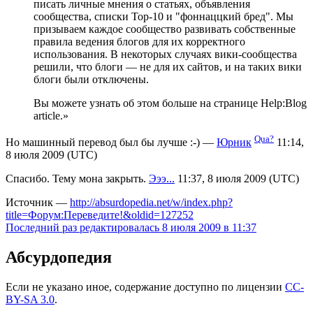
писать личные мнения о статьях, объявления
сообщества, списки Top-10 и "фоннаццкий бред". Мы
призываем каждое сообщество развивать собственные
правила ведения блогов для их корректного
использования. В некоторых случаях вики-сообщества
решили, что блоги — не для их сайтов, и на таких вики
блоги были отключены.
Вы можете узнать об этом больше на странице Help:Blog
article.»
Qua?
Но машинный перевод был бы лучше :-) —
Юрник
11:14,
8 июля 2009 (UTC)
Спасибо. Тему мона закрыть.
Эээ...
11:37, 8 июля 2009 (UTC)
Источник —
http://absurdopedia.net/w/index.php?
title=Форум:Переведите!&oldid=127252
Последний раз редактировалась 8 июля 2009 в 11:37
Абсурдопедия
Если не указано иное, содержание доступно по лицензии
CC-
BY-SA 3.0
.