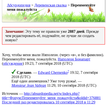
Абсурдопедия
>
Деревенская свалка
>
Переименуйте
меня пожалуйста
Замечание
: Эту тему не правили уже
2887 дней
. Прежде
чем редактировать её, подумайте, не лучше ли создать
новую?
Хочу, чтобы меня звали Няполеон. (через «я», и без фамилии).
Переименуйте меня, пожалуйста.
Наполеон Бонапарт
(
обсуждение
) 19:23, 7 сентября 2018 (UTC)
?
Сделано
.
—
Edward Chernenko
19:32, 7 сентября
2018 (UTC)
Ещё один анимешник? Уже точу ружьё. —
Monsieur Jean Valjean
11:29, 10 сентября 2018 (UTC)
Источник —
http://absurdopedia.net/w/index.php?
title=Форум:Переименуйте_меня_пожалуйста&oldid=376881
Последний раз редактировалась 10 сентября 2018 в 11:29