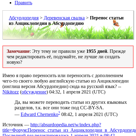
Править
Абсурдопедия
>
Деревенская свалка
>
Перенос статьи
из Анциклопедии в Абсурдопедию
Замечание
: Эту тему не правили уже
1955 дней
. Прежде
чем редактировать её, подумайте, не лучше ли создать
новую?
Имею я право переносить или переносить с дополнением
чего-то своего любую английскую статью из Анциклопедии
(инглиш версия Абсурдопедии) сюда на русский язык? --
Nikitozz
(
обсуждение
) 04:32, 1 апреля 2021 (UTC)
Да, вы можете переводить статьи из других языковых
разделов, т.к. все они тоже под CC-BY-SA.
?
—
Edward Chernenko
08:42, 1 апреля 2021 (UTC)
Источник —
http://absurdopedia.net/w/index.php?
title=Форум:Перенос_статьи_из_Анциклопедии_в_Абсурдопед
Последний раз редактировалась 1 апреля 2021 в 08:42