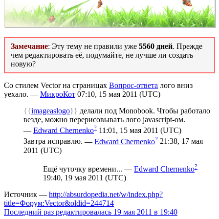
Замечание
: Эту тему не правили уже
5560 дней
. Прежде
чем редактировать её, подумайте, не лучше ли создать
новую?
Со стилем Vector на страницах
Вопрос-ответа
лого вниз
уехало. —
МикроКот
07:10, 15 мая 2011 (UTC)
{{
imageaslogo
}}
делали под Monobook. Чтобы работало
везде, можно перерисовывать лого javascript-ом.
?
—
Edward Chernenko
11:01, 15 мая 2011 (UTC)
?
Завтра
исправлю.
—
Edward Chernenko
21:38, 17 мая
2011 (UTC)
?
Ещё чуточку времени...
—
Edward Chernenko
19:40, 19 мая 2011 (UTC)
Источник —
http://absurdopedia.net/w/index.php?
title=Форум:Vector&oldid=244714
Последний раз редактировалась 19 мая 2011 в 19:40