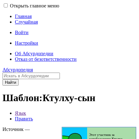
Открыть главное меню
Главная
Случайная
Войти
Настройки
Об Абсурдопедии
Отказ от безответственности
Абсурдопедия
Найти
Шаблон:Ктулху-сын
Язык
Править
Источник —
Этот участник за
освобождение Ктулху