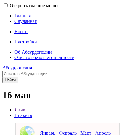
Открыть главное меню
Главная
Случайная
Войти
Настройки
Об Абсурдопедии
Отказ от безответственности
Абсурдопедия
Найти
16 мая
Язык
Править
Январь
·
Февраль
·
Март
·
Апрель
·