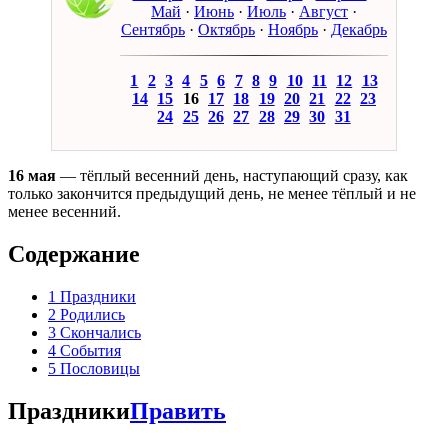
Май
·
Июнь
·
Июль
·
Август
·
Сентябрь
·
Октябрь
·
Ноябрь
·
Декабрь
1
2
3
4
5
6
7
8
9
10
11
12
13
14
15
16
17
18
19
20
21
22
23
24
25
26
27
28
29
30
31
16 мая
— тёплый весенний день, наступающий сразу, как
только закончится предыдущий день, не менее тёплый и не
менее весенний.
Содержание
1
Праздники
2
Родились
3
Скончались
4
События
5
Пословицы
Праздники
Править