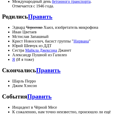
Международный день
бетонного транспорта
.
Отмечается с 1946 года.
Родились
Править
Эдвард
Черненко
Хьюз, изобретатель микрофона
Иван Цветаев
Мстислав Запашный
Крист Новоселич, басист группы "
Нирвана
"
Юрий Шевчук из ДДТ
Сестра
Майкла Джексона
Джанет
Александр Пушной из Галилео
Я
(И я тоже)
Скончались
Править
Шарль Перро
Джим Хэнсон
События
Править
Инцидент в Чёрной Месе
К сожалению, нам точно неизвестно, произошло ли ещё