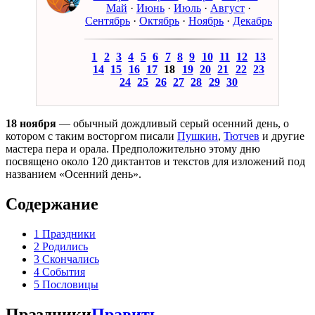
Май
·
Июнь
·
Июль
·
Август
·
Сентябрь
·
Октябрь
·
Ноябрь
·
Декабрь
1
2
3
4
5
6
7
8
9
10
11
12
13
14
15
16
17
18
19
20
21
22
23
24
25
26
27
28
29
30
18 ноября
— обычный дождливый серый осенний день, о
котором с таким восторгом писали
Пушкин
,
Тютчев
и другие
мастера пера и орала. Предположительно этому дню
посвящено около 120 диктантов и текстов для изложений под
названием «Осенний день».
Содержание
1
Праздники
2
Родились
3
Скончались
4
События
5
Пословицы
Праздники
Править