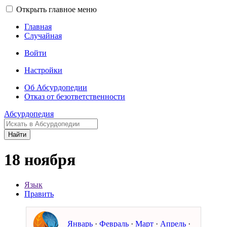
Открыть главное меню
Главная
Случайная
Войти
Настройки
Об Абсурдопедии
Отказ от безответственности
Абсурдопедия
Найти
18 ноября
Язык
Править
Январь
·
Февраль
·
Март
·
Апрель
·