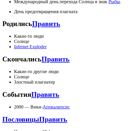
Международный день перехода Солнца в знак
Рыбы
.
День предотвращения плагиата
Родились
Править
Какие-то люди
Солнце
Infernet Exploder
Скончались
Править
Какие-то другие люди
Солнце
Злостный плагиатер
События
Править
2000 — Вики-
Апокалипсис
Пословицы
Править