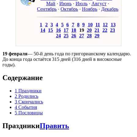
Май
·
Июнь
·
Июль
·
Август
·
Сентябрь
·
Октябрь
·
Ноябрь
·
Декабрь
1
2
3
4
5
6
7
8
9
10
11
12
13
14
15
16
17
18
19
20
21
22
23
24
25
26
27
28
29
19 февраля
— 50-й день года по григорианскому календарю.
До конца года остаётся 315 дней (316 дней в високосные
годы).
Содержание
1
Праздники
2
Родились
3
Скончались
4
События
5
Пословицы
Праздники
Править