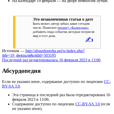
На календаре 19 февраля — на дворе немногим лучше.
Это незаконченная статья о дате
Быть может, автор забыл, какое сегодня
число. Помогите
проекту «Календарь»
добавить сюда события, которые потрясли
мир в этот день.
✍
Источник —
http://absurdopedia.net/w/index.php?
title=19_февраля&oldid=503195
Последний раз редактировалась 16 февраля 2023 в 13:06
Абсурдопедия
Если не указано иное, содержание доступно по лицензии
CC-
BY-SA 3.0
.
Эта страница в последний раз была отредактирована 16
февраля 2023 в 13:06.
Содержание доступно по лицензии
CC-BY-SA 3.0
(если
не указано иное).