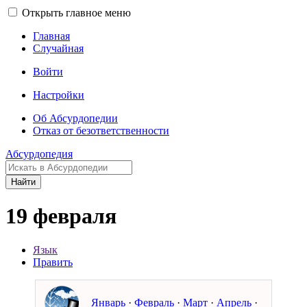
Открыть главное меню
Главная
Случайная
Войти
Настройки
Об Абсурдопедии
Отказ от безответственности
Абсурдопедия
Найти
19 февраля
Язык
Править
Январь
·
Февраль
·
Март
·
Апрель
·