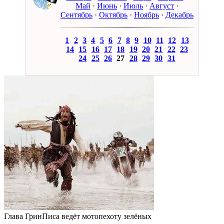
Май
·
Июнь
·
Июль
·
Август
·
Сентябрь
·
Октябрь
·
Ноябрь
·
Декабрь
1
2
3
4
5
6
7
8
9
10
11
12
13
14
15
16
17
18
19
20
21
22
23
24
25
26
27
28
29
30
31
Глава ГринПиса ведёт мотопехоту зелёных