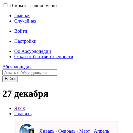
Открыть главное меню
Главная
Случайная
Войти
Настройки
Об Абсурдопедии
Отказ от безответственности
Абсурдопедия
Найти
27 декабря
Язык
Править
Январь
·
Февраль
·
Март
·
Апрель
·