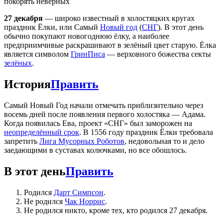
покорять неверных
27 декабря
— широко известный в холостяцких кругах
праздник Ёлки, или Самый
Новый год
(
СНГ
). В этот день
обычно покупают новогоднюю ёлку, а наиболее
предприимчивые раскрашивают в зелёный цвет старую. Ёлка
является символом
ГринПиса
— верховного божества секты
зелёных
.
История
Править
Самый Новый Год начали отмечать приблизительно через
восемь дней после появления первого холостяка — Адама.
Когда появилась Ева, проект «СНГ» был заморожен на
неопределённый срок
. В 1556 году праздник Ёлки требовала
запретить
Лига Мусорных Роботов
, недовольная то и дело
заедающими в суставах колючками, но все обошлось.
В этот день
Править
Родился
Дарт Симпсон
.
Не родился
Чак Норрис
.
Не родился никто, кроме тех, кто родился 27 декабря.