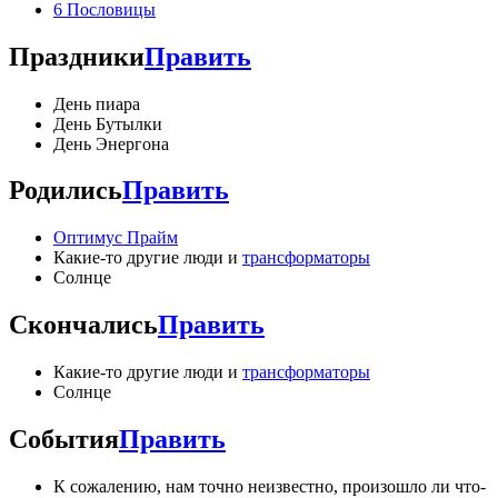
6
Пословицы
Праздники
Править
День пиара
День Бутылки
День Энергона
Родились
Править
Оптимус Прайм
Какие-то другие люди и
трансформаторы
Солнце
Скончались
Править
Какие-то другие люди и
трансформаторы
Солнце
События
Править
К сожалению, нам точно неизвестно, произошло ли что-