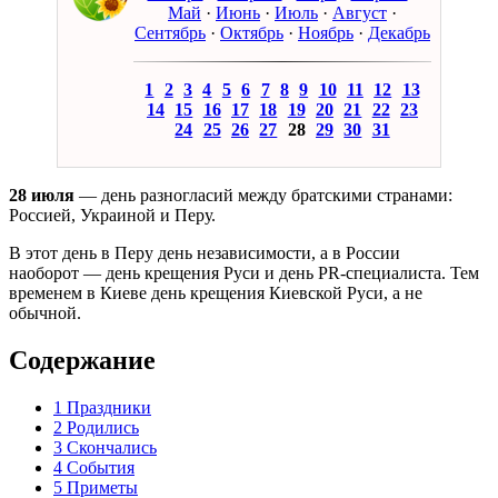
Май
·
Июнь
·
Июль
·
Август
·
Сентябрь
·
Октябрь
·
Ноябрь
·
Декабрь
1
2
3
4
5
6
7
8
9
10
11
12
13
14
15
16
17
18
19
20
21
22
23
24
25
26
27
28
29
30
31
28 июля
— день разногласий между братскими странами:
Россией, Украиной и Перу.
В этот день в Перу день независимости, а в России
наоборот — день крещения Руси и день PR-специалиста. Тем
временем в Киеве день крещения Киевской Руси, а не
обычной.
Содержание
1
Праздники
2
Родились
3
Скончались
4
События
5
Приметы