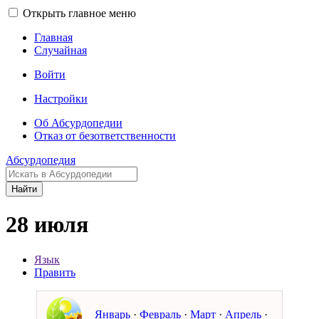
Открыть главное меню
Главная
Случайная
Войти
Настройки
Об Абсурдопедии
Отказ от безответственности
Абсурдопедия
Найти
28 июля
Язык
Править
Январь
·
Февраль
·
Март
·
Апрель
·