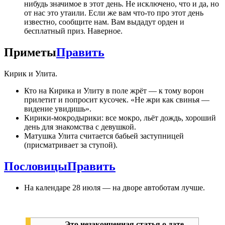
нибудь значимое в этот день. Не исключено, что и да, но
от нас это утаили. Если же вам что-то про этот день
известно, сообщите нам. Вам выдадут орден и
бесплатный приз. Наверное.
Приметы
Править
Кирик и Улита.
Кто на Кирика и Улиту в поле жрёт — к тому ворон
прилетит и попросит кусочек. «Не жри как свинья —
видение увидишь».
Кирики-мокродырики: все мокро, льёт дождь, хороший
день для знакомства с девушкой.
Матушка Улита считается бабьей заступницей
(присматривает за ступой).
Пословицы
Править
На календаре 28 июля — на дворе автоботам лучше.
Это незаконченная статья о дате