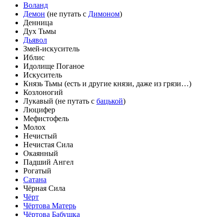
Воланд
Демон
(не путать с
Димоном
)
Денница
Дух Тьмы
Дьявол
Змей-искуситель
Иблис
Идолище Поганое
Искуситель
Князь Тьмы (есть и другие князи, даже из грязи…)
Козлоногий
Лукавый (не путать с
бацькой
)
Люцифер
Мефистофель
Молох
Нечистый
Нечистая Сила
Окаянный
Падший Ангел
Рогатый
Сатана
Чёрная Сила
Чёрт
Чёртова Матерь
Чёртова Бабушка