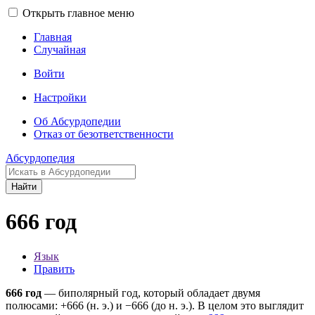
Открыть главное меню
Главная
Случайная
Войти
Настройки
Об Абсурдопедии
Отказ от безответственности
Абсурдопедия
Найти
666 год
Язык
Править
666 год
— биполярный год, который обладает двумя
полюсами: +666 (н. э.) и −666 (до н. э.). В целом это выглядит