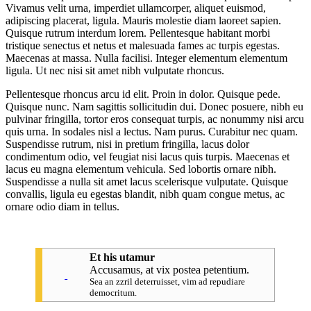
Vivamus velit urna, imperdiet ullamcorper, aliquet euismod,
adipiscing placerat, ligula. Mauris molestie diam laoreet sapien.
Quisque rutrum interdum lorem. Pellentesque habitant morbi
tristique senectus et netus et malesuada fames ac turpis egestas.
Maecenas at massa. Nulla facilisi. Integer elementum elementum
ligula. Ut nec nisi sit amet nibh vulputate rhoncus.
Pellentesque rhoncus arcu id elit. Proin in dolor. Quisque pede.
Quisque nunc. Nam sagittis sollicitudin dui. Donec posuere, nibh eu
pulvinar fringilla, tortor eros consequat turpis, ac nonummy nisi arcu
quis urna. In sodales nisl a lectus. Nam purus. Curabitur nec quam.
Suspendisse rutrum, nisi in pretium fringilla, lacus dolor
condimentum odio, vel feugiat nisi lacus quis turpis. Maecenas et
lacus eu magna elementum vehicula. Sed lobortis ornare nibh.
Suspendisse a nulla sit amet lacus scelerisque vulputate. Quisque
convallis, ligula eu egestas blandit, nibh quam congue metus, ac
ornare odio diam in tellus.
Et his utamur
Accusamus, at vix postea petentium.
Sea an zzril deterruisset, vim ad repudiare
democritum.