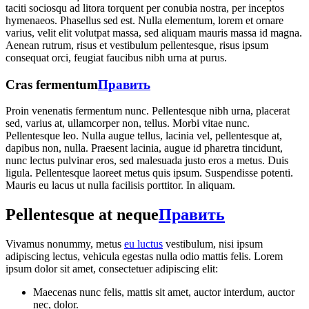
taciti sociosqu ad litora torquent per conubia nostra, per inceptos
hymenaeos. Phasellus sed est. Nulla elementum, lorem et ornare
varius, velit elit volutpat massa, sed aliquam mauris massa id magna.
Aenean rutrum, risus et vestibulum pellentesque, risus ipsum
consequat orci, feugiat faucibus nibh urna at purus.
Cras fermentum
Править
Proin venenatis fermentum nunc. Pellentesque nibh urna, placerat
sed, varius at, ullamcorper non, tellus. Morbi vitae nunc.
Pellentesque leo. Nulla augue tellus, lacinia vel, pellentesque at,
dapibus non, nulla. Praesent lacinia, augue id pharetra tincidunt,
nunc lectus pulvinar eros, sed malesuada justo eros a metus. Duis
ligula. Pellentesque laoreet metus quis ipsum. Suspendisse potenti.
Mauris eu lacus ut nulla facilisis porttitor. In aliquam.
Pellentesque at neque
Править
Vivamus nonummy, metus
eu luctus
vestibulum, nisi ipsum
adipiscing lectus, vehicula egestas nulla odio mattis felis. Lorem
ipsum dolor sit amet, consectetuer adipiscing elit:
Maecenas nunc felis, mattis sit amet, auctor interdum, auctor
nec, dolor.