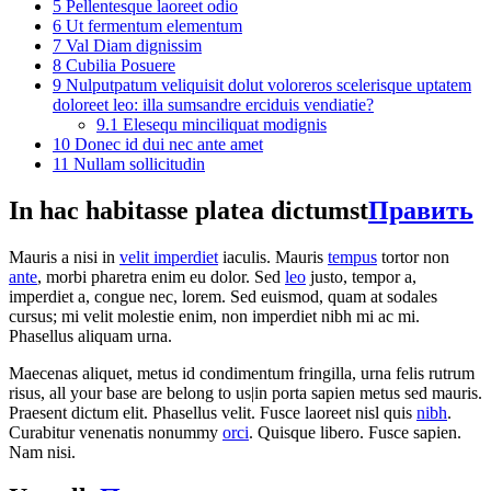
5
Pellentesque laoreet odio
6
Ut fermentum elementum
7
Val Diam dignissim
8
Cubilia Posuere
9
Nulputpatum veliquisit dolut voloreros scelerisque uptatem
doloreet leo: illa sumsandre erciduis vendiatie?
9.1
Elesequ minciliquat modignis
10
Donec id dui nec ante amet
11
Nullam sollicitudin
In hac habitasse platea dictumst
Править
Mauris a nisi in
velit imperdiet
iaculis. Mauris
tempus
tortor non
ante
, morbi pharetra enim eu dolor. Sed
leo
justo, tempor a,
imperdiet a, congue nec, lorem. Sed euismod, quam at sodales
cursus; mi velit molestie enim, non imperdiet nibh mi ac mi.
Phasellus aliquam urna.
Maecenas aliquet, metus id condimentum fringilla, urna felis rutrum
risus, all your base are belong to us|in porta sapien metus sed mauris.
Praesent dictum elit. Phasellus velit. Fusce laoreet nisl quis
nibh
.
Curabitur venenatis nonummy
orci
. Quisque libero. Fusce sapien.
Nam nisi.