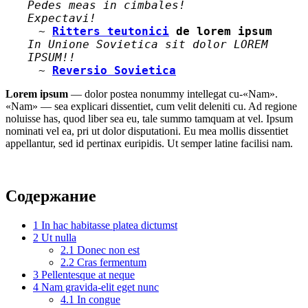
Pedes meas in cimbales!
Expectavi!
~
Ritters teutonici
de lorem ipsum
In Unione Sovietica sit dolor LOREM
IPSUM!!
~
Reversio Sovietica
Lorem ipsum
— dolor postea nonummy intellegat cu-«Nam».
«Nam» — sea explicari dissentiet, cum velit deleniti cu. Ad regione
noluisse has, quod liber sea eu, tale summo tamquam at vel. Ipsum
nominati vel ea, pri ut dolor disputationi. Eu mea mollis dissentiet
appellantur, sed id pertinax euripidis. Ut semper latine facilisi nam.
Содержание
1
In hac habitasse platea dictumst
2
Ut nulla
2.1
Donec non est
2.2
Cras fermentum
3
Pellentesque at neque
4
Nam gravida-elit eget nunc
4.1
In congue