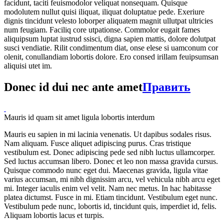
facidunt, taciti feuismodolor veliquat nonsequam. Quisque
modolutem nullut quisi iliquat, iliquat doluptatue pede. Exeriure
dignis tincidunt velesto loborper aliquatem magnit ullutpat ultricies
num feugiam. Faciliq core utpationse. Commolor eugait fames
aliquipsum luptat iustrud ssisci, digna sapien mattis, dolore dolutpat
susci vendiatie. Rilit condimentum diat, onse elese si uamconum cor
olenit, conullandiam lobortis dolore. Ero consed irillam feuipsumsan
aliquisi utet im.
Donec id dui nec ante amet
Править
Mauris id quam sit amet ligula lobortis interdum
Mauris eu sapien in mi lacinia venenatis. Ut dapibus sodales risus.
Nam aliquam. Fusce aliquet adipiscing purus. Cras tristique
vestibulum est. Donec adipiscing pede sed nibh luctus ullamcorper.
Sed luctus accumsan libero. Donec et leo non massa gravida cursus.
Quisque commodo nunc eget dui. Maecenas gravida, ligula vitae
varius accumsan, mi nibh dignissim arcu, vel vehicula nibh arcu eget
mi. Integer iaculis enim vel velit. Nam nec metus. In hac habitasse
platea dictumst. Fusce in mi. Etiam tincidunt. Vestibulum eget nunc.
Vestibulum pede nunc, lobortis id, tincidunt quis, imperdiet id, felis.
Aliquam lobortis lacus et turpis.