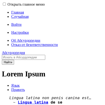
Открыть главное меню
Главная
Случайная
Войти
Настройки
Об Абсурдопедии
Отказ от безответственности
Абсурдопедия
Найти
Lorem Ipsum
Язык
Править
Lingua latina non penis canina est…
~
Lingua latina
de se