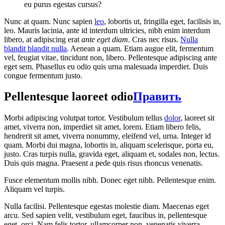
eu purus egestas cursus?
Nunc at quam. Nunc sapien
leo
, lobortis ut, fringilla eget, facilisis in,
leo. Mauris lacinia, ante id interdum ultricies, nibh enim interdum
libero, at adipiscing erat
ante eget diam
. Cras nec risus.
Nulla
blandit blandit nulla
. Aenean a quam. Etiam augue elit, fermentum
vel, feugiat vitae, tincidunt non, libero. Pellentesque adipiscing ante
eget sem. Phasellus eu odio quis urna malesuada imperdiet. Duis
congue fermentum justo.
Pellentesque laoreet odio
Править
Morbi adipiscing volutpat tortor. Vestibulum tellus
dolor
, laoreet sit
amet, viverra non, imperdiet sit amet, lorem. Etiam libero felis,
hendrerit sit amet, viverra nonummy, eleifend vel, urna. Integer id
quam. Morbi dui magna, lobortis in, aliquam scelerisque, porta eu,
justo. Cras turpis nulla, gravida eget, aliquam et, sodales non, lectus.
Duis quis magna. Praesent a pede quis risus rhoncus venenatis.
Fusce elementum mollis nibh. Donec eget nibh. Pellentesque enim.
Aliquam vel turpis.
Nulla facilisi. Pellentesque egestas molestie diam. Maecenas eget
arcu. Sed sapien velit, vestibulum eget, faucibus in, pellentesque
eget, orci. Nam felis tortor, ullamcorper non, venenatis viverra,