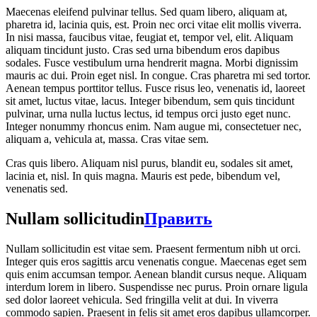
Maecenas eleifend pulvinar tellus. Sed quam libero, aliquam at,
pharetra id, lacinia quis, est. Proin nec orci vitae elit mollis viverra.
In nisi massa, faucibus vitae, feugiat et, tempor vel, elit. Aliquam
aliquam tincidunt justo. Cras sed urna bibendum eros dapibus
sodales. Fusce vestibulum urna hendrerit magna. Morbi dignissim
mauris ac dui. Proin eget nisl. In congue. Cras pharetra mi sed tortor.
Aenean tempus porttitor tellus. Fusce risus leo, venenatis id, laoreet
sit amet, luctus vitae, lacus. Integer bibendum, sem quis tincidunt
pulvinar, urna nulla luctus lectus, id tempus orci justo eget nunc.
Integer nonummy rhoncus enim. Nam augue mi, consectetuer nec,
aliquam a, vehicula at, massa. Cras vitae sem.
Cras quis libero. Aliquam nisl purus, blandit eu, sodales sit amet,
lacinia et, nisl. In quis magna. Mauris est pede, bibendum vel,
venenatis sed.
Nullam sollicitudin
Править
Nullam sollicitudin est vitae sem. Praesent fermentum nibh ut orci.
Integer quis eros sagittis arcu venenatis congue. Maecenas eget sem
quis enim accumsan tempor. Aenean blandit cursus neque. Aliquam
interdum lorem in libero. Suspendisse nec purus. Proin ornare ligula
sed dolor laoreet vehicula. Sed fringilla velit at dui. In viverra
commodo sapien. Praesent in felis sit amet eros dapibus ullamcorper.