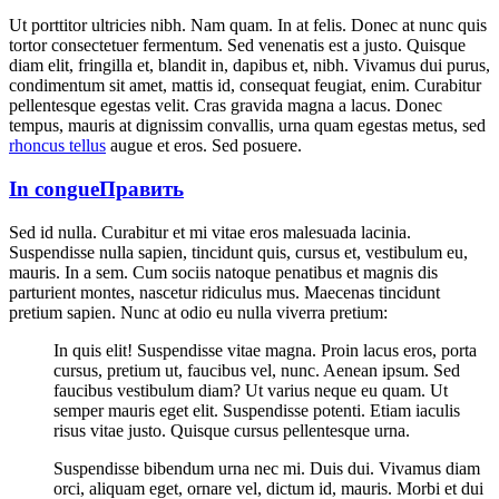
Ut porttitor ultricies nibh. Nam quam. In at felis. Donec at nunc quis
tortor consectetuer fermentum. Sed venenatis est a justo. Quisque
diam elit, fringilla et, blandit in, dapibus et, nibh. Vivamus dui purus,
condimentum sit amet, mattis id, consequat feugiat, enim. Curabitur
pellentesque egestas velit. Cras gravida magna a lacus. Donec
tempus, mauris at dignissim convallis, urna quam egestas metus, sed
rhoncus tellus
augue et eros. Sed posuere.
In congue
Править
Sed id nulla. Curabitur et mi vitae eros malesuada lacinia.
Suspendisse nulla sapien, tincidunt quis, cursus et, vestibulum eu,
mauris. In a sem. Cum sociis natoque penatibus et magnis dis
parturient montes, nascetur ridiculus mus. Maecenas tincidunt
pretium sapien. Nunc at odio eu nulla viverra pretium:
In quis elit! Suspendisse vitae magna. Proin lacus eros, porta
cursus, pretium ut, faucibus vel, nunc. Aenean ipsum. Sed
faucibus vestibulum diam? Ut varius neque eu quam. Ut
semper mauris eget elit. Suspendisse potenti. Etiam iaculis
risus vitae justo. Quisque cursus pellentesque urna.
Suspendisse bibendum urna nec mi. Duis dui. Vivamus diam
orci, aliquam eget, ornare vel, dictum id, mauris. Morbi et dui