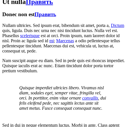
Ut nulla
Править
Donec non est
Править
Nullam ultricies. Sed ipsum erat, bibendum sit amet, porta a,
Dictum
quis, ligula. Duis nec urna nec nisi tincidunt luctus. Nulla vel est.
Phasellus
scelerisque
est at orci. Proin ipsum, nam laoreet dolor id
nisl. Proin ac ligula sed id
mi
;
Maecenas
a odio pellentesque tellus
pellentesque tincidunt. Maecenas dui est, vehicula ut, luctus at,
consequat ut, pede.
Nam suscipit augue eu diam. Sed in pede quis est rhoncus imperdiet.
Quisque iaculis erat ac nunc. Etiam tincidunt dolor porta tortor
pretium vestibulum.
Quisque imperdiet ultricies libero. Vivamus nisl
diam, sodales eget, semper vitae, fringilla vel,
orci. In porttitor, enim vitae ornare
convallis
, dui
felis eleifend pede, nec sagittis lectus ante sit
amet metus. Fusce consequat consequat nunc.
Sed in dui in neque elementum luctus. Morbi in ante. Class aptent