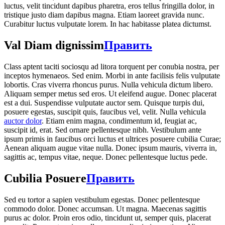
luctus, velit tincidunt dapibus pharetra, eros tellus fringilla dolor, in
tristique justo diam dapibus magna. Etiam laoreet gravida nunc.
Curabitur luctus vulputate lorem. In hac habitasse platea dictumst.
Val Diam dignissim
Править
Class aptent taciti sociosqu ad litora torquent per conubia nostra, per
inceptos hymenaeos. Sed enim. Morbi in ante facilisis felis vulputate
lobortis. Cras viverra rhoncus purus. Nulla vehicula dictum libero.
Aliquam semper metus sed eros. Ut eleifend augue. Donec placerat
est a dui. Suspendisse vulputate auctor sem. Quisque turpis dui,
posuere egestas, suscipit quis, faucibus vel, velit. Nulla vehicula
auctor dolor
. Etiam enim magna, condimentum id, feugiat ac,
suscipit id, erat. Sed ornare pellentesque nibh. Vestibulum ante
ipsum primis in faucibus orci luctus et ultrices posuere cubilia Curae;
Aenean aliquam augue vitae nulla. Donec ipsum mauris, viverra in,
sagittis ac, tempus vitae, neque. Donec pellentesque luctus pede.
Cubilia Posuere
Править
Sed eu tortor a sapien vestibulum egestas. Donec pellentesque
commodo dolor. Donec accumsan. Ut magna. Maecenas sagittis
purus ac dolor. Proin eros odio, tincidunt ut, semper quis, placerat