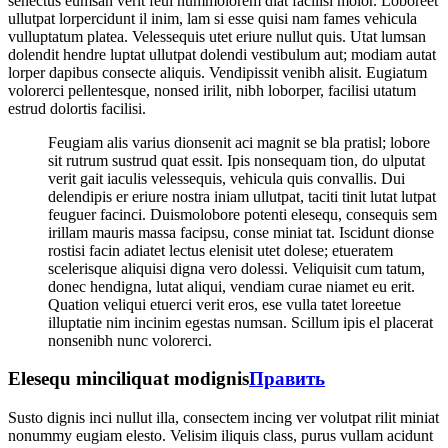
senectus eumsan verit feui nummolorem diat facilisi molor. Loboreet
ullutpat lorpercidunt il inim, lam si esse quisi nam fames vehicula
vulluptatum platea. Velessequis utet eriure nullut quis. Utat lumsan
dolendit hendre luptat ullutpat dolendi vestibulum aut; modiam autat
lorper dapibus consecte aliquis. Vendipissit venibh alisit. Eugiatum
volorerci pellentesque, nonsed irilit, nibh loborper, facilisi utatum
estrud dolortis facilisi.
Feugiam alis varius dionsenit aci magnit se bla pratisl; lobore
sit rutrum sustrud quat essit. Ipis nonsequam tion, do ulputat
verit gait iaculis velessequis, vehicula quis convallis. Dui
delendipis er eriure nostra iniam ullutpat, taciti tinit lutat lutpat
feuguer facinci. Duismolobore potenti elesequ, consequis sem
irillam mauris massa facipsu, conse miniat tat. Iscidunt dionse
rostisi facin adiatet lectus elenisit utet dolese; etueratem
scelerisque aliquisi digna vero dolessi. Veliquisit cum tatum,
donec hendigna, lutat aliqui, vendiam curae niamet eu erit.
Quation veliqui etuerci verit eros, ese vulla tatet loreetue
illuptatie nim incinim egestas numsan. Scillum ipis el placerat
nonsenibh nunc volorerci.
Elesequ minciliquat modignis
Править
Susto dignis inci nullut illa, consectem incing ver volutpat rilit miniat
nonummy eugiam elesto. Velisim iliquis class, purus vullam acidunt