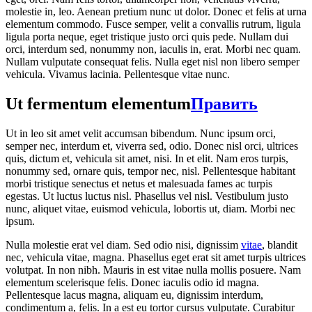
molestie in, leo. Aenean pretium nunc ut dolor. Donec et felis at urna
elementum commodo. Fusce semper, velit a convallis rutrum, ligula
ligula porta neque, eget tristique justo orci quis pede. Nullam dui
orci, interdum sed, nonummy non, iaculis in, erat. Morbi nec quam.
Nullam vulputate consequat felis. Nulla eget nisl non libero semper
vehicula. Vivamus lacinia. Pellentesque vitae nunc.
Ut fermentum elementum
Править
Ut in leo sit amet velit accumsan bibendum. Nunc ipsum orci,
semper nec, interdum et, viverra sed, odio. Donec nisl orci, ultrices
quis, dictum et, vehicula sit amet, nisi. In et elit. Nam eros turpis,
nonummy sed, ornare quis, tempor nec, nisl. Pellentesque habitant
morbi tristique senectus et netus et malesuada fames ac turpis
egestas. Ut luctus luctus nisl. Phasellus vel nisl. Vestibulum justo
nunc, aliquet vitae, euismod vehicula, lobortis ut, diam. Morbi nec
ipsum.
Nulla molestie erat vel diam. Sed odio nisi, dignissim
vitae
, blandit
nec, vehicula vitae, magna. Phasellus eget erat sit amet turpis ultrices
volutpat. In non nibh. Mauris in est vitae nulla mollis posuere. Nam
elementum scelerisque felis. Donec iaculis odio id magna.
Pellentesque lacus magna, aliquam eu, dignissim interdum,
condimentum a, felis. In a est eu tortor cursus vulputate. Curabitur