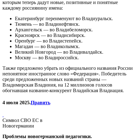
которым теперь дадут новые, позитивные и понятные
каждому россиянину имена:
Екатеринбург переименуют во Владиуральск.
Тюмень — во Владинефтянск.
Архангельск — во Владибеломорск.
Красноярск — во Владисибирск.
Оренбург — во Владистепейск.
Магадан — во Владиколымск.
Великий Новгород — во Владивалдайск.
Москву — во Владироссийск.
Также предложено убрать из официального названия России
непонятное иностранное слово «Федерация». Победитель
среди предложенных новых названий страны —
Владимирская Владиния, на 12 миллионов голосов
обогнавшая название-конкурент Владийская Владиация.
4 июля 2025.
Править
Символ СВО ЕС в
Новогермании
Проблемы новогерманской педагогики.