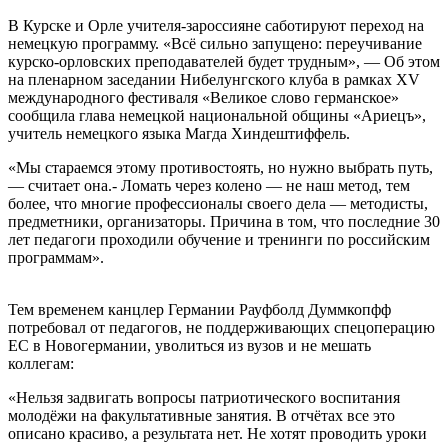
В Курске и Орле учителя-зароссияне саботируют переход на
немецкую программу. «Всё сильно запущено: переучивание
курско-орловских преподавателей будет трудным», — Об этом
на пленарном заседании Нибелунгского клуба в рамках XV
международного фестиваля «Великое слово германское»
сообщила глава немецкой национальной общины «Ариецъ»,
учитель немецкого языка Магда Хиндештиффель.
«Мы стараемся этому противостоять, но нужно выбрать путь,
— считает она.- Ломать через колено — не наш метод, тем
более, что многие профессионалы своего дела — методисты,
предметники, организаторы. Причина в том, что последние 30
лет педагоги проходили обучение и тренинги по российским
программам».
Тем временем канцлер Германии Рауфболд Думмкопфф
потребовал от педагогов, не поддерживающих спецоперацию
ЕС в Новогермании, уволиться из вузов и не мешать
коллегам:
«Нельзя задвигать вопросы патриотического воспитания
молодёжи на факультативные занятия. В отчётах все это
описано красиво, а результата нет. Не хотят проводить уроки