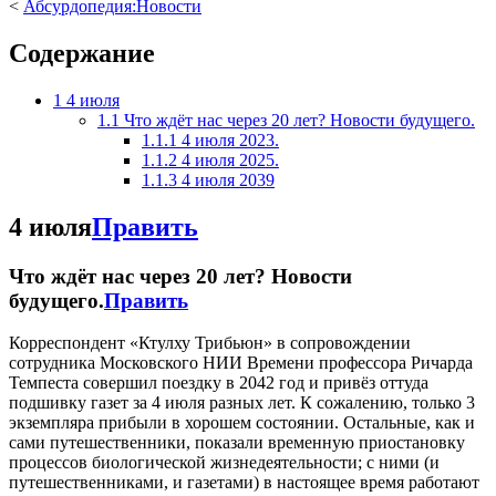
<
Абсурдопедия:Новости
Содержание
1
4 июля
1.1
Что ждёт нас через 20 лет? Новости будущего.
1.1.1
4 июля 2023.
1.1.2
4 июля 2025.
1.1.3
4 июля 2039
4 июля
Править
Что ждёт нас через 20 лет? Новости
будущего.
Править
Корреспондент «Ктулху Трибьюн» в сопровождении
сотрудника Московского НИИ Времени профессора Ричарда
Темпеста совершил поездку в 2042 год и привёз оттуда
подшивку газет за 4 июля разных лет. К сожалению, только 3
экземпляра прибыли в хорошем состоянии. Остальные, как и
сами путешественники, показали временную приостановку
процессов биологической жизнедеятельности; с ними (и
путешественниками, и газетами) в настоящее время работают