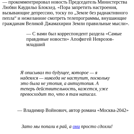
— прокомментрировал новость Председатель Министерства
Любви Каудильо Блокхед. «Пора запретить настроения,
вызывающие депрессию, тоску по „Земле без радиактивного
пепла“ и нежеланиие смотреть телепрограммы, внушающие
гражданам Великой Джамахирии Земли правильные мысли».
— С вами был корреспондент раздела «Самые
правдивые новости» Апофигей Неврозов-
младший
Я описывал то будущее, которое — я
надеялся — никогда не наступит, поскольку
это была не утопия, а антиутопия. А
теперь действительность, кажется, уже
превосходит то, что я там написал.
— Владимир Войнович, автор романа «Москва-2042»
Зато мы попали в рай, а
они
просто сдохли!