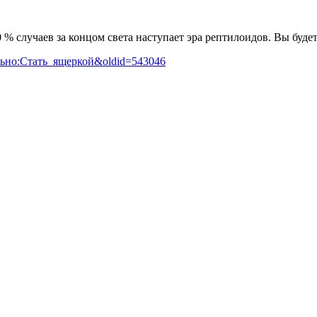
 % случаев за концом света наступает эра рептилоидов. Вы буде
вильно:Стать_ящеркой&oldid=543046