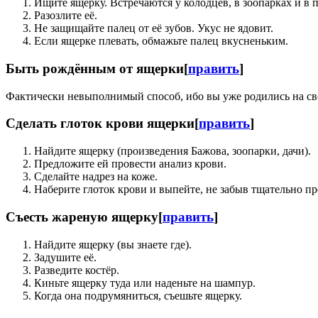
Ищите ящерку. Встречаются у колодцев, в зоопарках и в 
Разозлите её.
Не защищайте палец от её зубов. Укус не ядовит.
Если ящерке плевать, обмажьте палец вкусненьким.
Быть рождённым от ящерки
[
править
]
Фактически невыполнимый способ, ибо вы уже родились на свет
Сделать глоток крови ящерки
[
править
]
Найдите ящерку (произведения Бажова, зоопарки, дачи).
Предложите ей провести анализ крови.
Сделайте надрез на коже.
Наберите глоток крови и выпейте, не забыв тщательно пр
Съесть жареную ящерку
[
править
]
Найдите ящерку (вы знаете где).
Задушите её.
Разведите костёр.
Киньте ящерку туда или наденьте на шампур.
Когда она подрумяниться, съешьте ящерку.