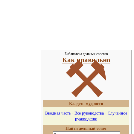
Библиотека дельных советов
⚒
Как правильно
Кладезь мудрости
Вводная часть
·
Все руководства
·
Случайное
руководство
Найти дельный совет