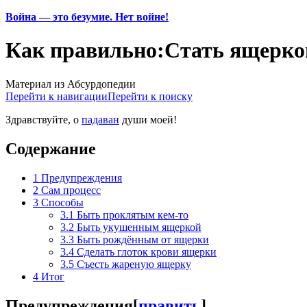
Война — это безумие. Нет войне!
Как правильно:Стать ящерко
Материал из Абсурдопедии
Перейти к навигации
Перейти к поиску
Здравствуйте, о
падаван
души моей!
Содержание
1
Предупреждения
2
Сам процесс
3
Способы
3.1
Быть проклятым кем-то
3.2
Быть укушенным ящеркой
3.3
Быть рождённым от ящерки
3.4
Сделать глоток крови ящерки
3.5
Съесть жареную ящерку
4
Итог
Предупреждения
[
править
]