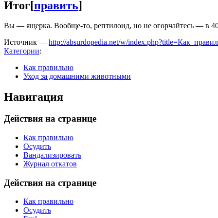
Итог
[
править
]
Вы — ящерка. Вообще-то, рептилоид, но не огорчайтесь — в 40
Источник —
http://absurdopedia.net/w/index.php?title=Как_пра
Категории
:
Как правильно
Уход за домашними животными
Навигация
Действия на странице
Как правильно
Осудить
Вандализировать
Журнал откатов
Действия на странице
Как правильно
Осудить