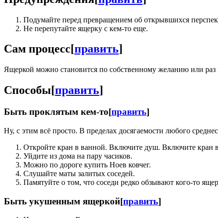
Подумайте перед превращением об открывшихся перспек
Не перепутайте ящерку с кем-то еще.
Сам процесс
[
править
]
Ящеркой можно становится по собственному желанию или раз и
Способы
[
править
]
Быть проклятым кем-то
[
править
]
Ну, с этим всё просто. В пределах досягаемости любого среднес
Откройте кран в ванной. Включите душ. Включите кран в
Уйдите из дома на пару часиков.
Можно по дороге купить Ноев ковчег.
Слушайте маты залитых соседей.
Памятуйте о том, что соседи редко обзывают кого-то ящер
Быть укушенным ящеркой
[
править
]