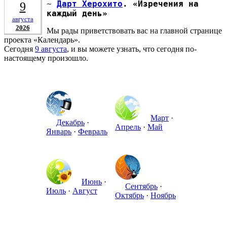
~
Дарт Херохито
. «Изречения на
9
каждый день»
августа
2026
Мы рады приветствовать вас на главной странице
проекта «Календарь».
Сегодня
9 августа
, и вы можете узнать, что сегодня по-
настоящему произошло.
Март
·
Декабрь
·
Апрель
·
Май
Январь
·
Февраль
Июнь
·
Сентябрь
·
Июль
·
Август
Октябрь
·
Ноябрь