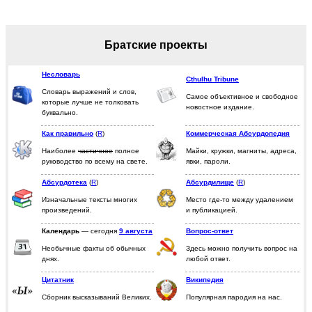
Братские проекты
Несловарь
Cthulhu Tribune
Словарь выражений и слов,
Самое объективное и свободное
которые лучше не толковать
новостное издание.
буквально.
Как правильно
(
R
)
Коммерческая Абсурдопедия
Наиболее
частичное
полное
Майки, кружки, магниты, адреса,
руководство по всему на свете.
явки, пароли.
Абсурдотека
(
R
)
Абсурдилище
(
R
)
Изначальные тексты многих
Место где-то между удалением
произведений.
и публикацией.
Календарь
—
сегодня
9 августа
Вопрос-ответ
Необычные факты об обычных
Здесь можно получить вопрос на
днях.
любой ответ.
Цитатник
Википедия
Сборник высказываний Великих.
Популярная пародия на нас.