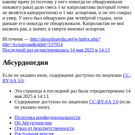
какому врачу (и поэтому у него никогда не обнаруживали
никакого рака) дали смесь 1 кг капролактама (который точно
не является канцерогеном) и 1 мкг аспартама, и он это сожрал
и умер. У него был обнаружен рак четвёртой стадии, хотя
раньше его никогда не обнаруживали. Капролактам не мог
вызвать рак, а значит, в смерти виноват аспартам.
Источник —
http://absurdopedia.net/w/index.php?
title=Аспартам&oldid=537914
Последний раз редактировалась 14 мая 2025 в 14:13
Абсурдопедия
Если не указано иное, содержание доступно по лицензии
CC-
BY-SA 3.0
.
Эта страница в последний раз была отредактирована 14
мая 2025 в 14:13.
Содержание доступно по лицензии
CC-BY-SA 3.0
(если
не указано иное).
Политика конфиденциальности
Об Абсурдопедии
Отказ от безответственности
Настольная версия