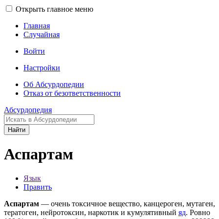
Открыть главное меню
Главная
Случайная
Войти
Настройки
Об Абсурдопедии
Отказ от безответственности
Абсурдопедия
Найти
Аспартам
Язык
Править
Аспартам
— очень токсичное вещество, канцероген, мутаген,
тератоген, нейротоксин, наркотик и кумулятивный
яд
. Ровно