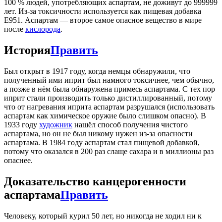
100 % людей, употребляющих аспартам, не доживут до 999999
лет. Из-за токсичности используется как пищевая добавка
E951. Аспартам — второе самое опасное вещество в мире
после
кислорода
.
История
Править
Был открыт в 1917 году, когда немцы обнаружили, что
полученный ими иприт был намного токсичнее, чем обычно,
а позже в нём была обнаружена примесь аспартама. С тех пор
иприт стали производить только дистиллированный, потому
что от нагревания иприта аспартам разрушался (использовать
аспартам как химическое оружие было слишком опасно). В
1933 году
художник
нашёл способ получения чистого
аспартама, но он не был никому нужен из-за опасности
аспартама. В 1984 году аспартам стал пищевой добавкой,
потому что оказался в 200 раз слаще сахара и в миллионы раз
опаснее.
Доказательство канцерогенности
аспартама
Править
Человеку, который курил 50 лет, но никогда не ходил ни к