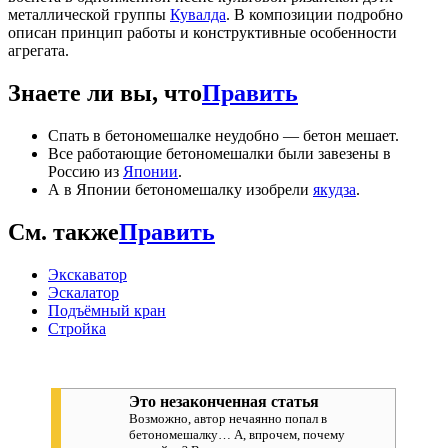
металлической группы
Кувалда
. В композиции подробно
описан принцип работы и конструктивные особенности
агрегата.
Знаете ли вы, что
Править
Спать в бетономешалке неудобно — бетон мешает.
Все работающие бетономешалки были завезены в
Россию из
Японии
.
А в Японии бетономешалку изобрели
якудза
.
См. также
Править
Экскаватор
Эскалатор
Подъёмный кран
Стройка
Это незаконченная статья
Возможно, автор нечаянно попал в
бетономешалку… А, впрочем, почему