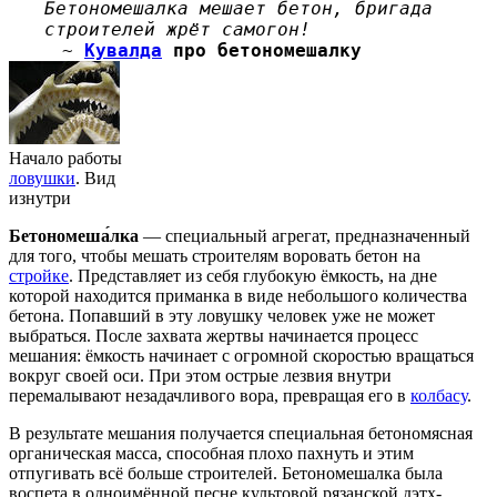
Бетономешалка мешает бетон, бригада
строителей жрёт самогон!
~
Кувалда
про бетономешалку
Начало работы
ловушки
. Вид
изнутри
Бетономеша́лка
— специальный агрегат, предназначенный
для того, чтобы мешать строителям воровать бетон на
стройке
. Представляет из себя глубокую ёмкость, на дне
которой находится приманка в виде небольшого количества
бетона. Попавший в эту ловушку человек уже не может
выбраться. После захвата жертвы начинается процесс
мешания: ёмкость начинает с огромной скоростью вращаться
вокруг своей оси. При этом острые лезвия внутри
перемалывают незадачливого вора, превращая его в
колбасу
.
В результате мешания получается специальная бетономясная
органическая масса, способная плохо пахнуть и этим
отпугивать всё больше строителей. Бетономешалка была
воспета в одноимённой песне культовой рязанской дэтх-