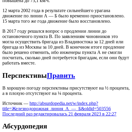
повышена до 73,1 км/ч.
12 марта 2002 года в результате сильнейшего урагана
движение по линии А — Б было временно приостановлено.
15 марта того же года движение было восстановлено.
В 2017 году решался вопрос о продлении линии до
остановочного пункта В. По заявлениям чиновников это
могла осуществить бригада из Владивостока за 12 дней или
бригада из Москвы за 10 дней. В конечном итоге продление
было решено отменить, ибо инженеры пункта А не смогли
посчитать, сколько дней потребуется бригадам, если они будут
работать вместе.
Перспективы
Править
В хорошую погоду перспективы присутствуют на ½ процента,
а в плохую отсутствуют на ¼ процента.
Источник —
http://absurdopedia.net/w/index.php?
title=Железнодорожная_линия_A_—_Б&oldid=503556
Последний раз редактировалась 21 февраля 2023 в 22:27
Абсурдопедия