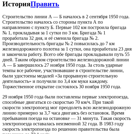
История
Править
Строительство линии А — Б началось в 2 сентября 1950 года.
Строительство началось со стороны пункта А по
направлению с пункту Б. Первые 102 км построила бригада
№ 1, прокладывая за 1 сутки по 3 км. Бригада № 1
проработала 32 дня, и её сменила бригада № 2.
Производительность бригады № 2 повысилась до 7 км
железнодорожного полотна за 1 сутки, она проработала 23 дня
и закончила работу. Всего обе бригады прокладывали путь 55
дней. Таким образом строительство железнодорожной линии
А — Б завершилось 27 ноября 1950 года. За столь ударные
темпы все рабочие, участвовавшие в строительстве линии,
были удостоены медалей «За прорывную строительную
деятельность» и получили по 3,4 км муки каждому.
Торжественное открытие состоялось 30 ноября 1950 года.
29 ноября 1950 года были поставлены первые электропоезда,
способные двигаться со скоростью 70 км/ч. При такой
скорости электропоезд мог преодолеть всю железнодорожную
линию примерно за 3,7 часа двигаясь без остановок. Время
пребывания поезда на остановке — 31 минута. Такая скорость
электропоезда оставалась неизменной 32 года. В 1983 году
скорость электропоезда по решению правительства была