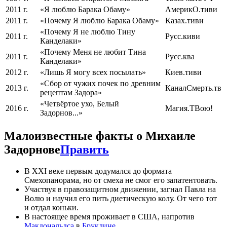
2011 г.
«Я люблю Барака Обаму»
АмерикО.тиви
2011 г.
«Почему Я люблю Барака Обаму»
Казах.тиви
«Почему Я не люблю Тину
2011 г.
Русс.киви
Канделаки»
«Почему Меня не любит Тина
2011 г.
Русс.ква
Канделаки»
2012 г.
«Лишь Я могу всех посылать»
Киев.тиви
«Сбор от чужих почек по древним
2013 г.
КаналСмерть.тв
рецептам Задора»
«Четвёртое ухо, Белый
2016 г.
Магия.ТВою!
Задорнов...»
Малоизвестные факты о Михаиле
Задорнове
Править
В XXI веке первым додумался до формата
Смехопанорама, но от смеха не смог его запатентовать.
Участвуя в правозащитном движении, загнал Павла на
Волю и научил его пить диетическую колу. От чего тот
и отдал коньки.
В настоящее время проживает в США, напротив
Макдональдса
в
Бруклине
.