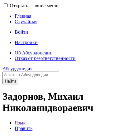
Открыть главное меню
Главная
Случайная
Войти
Настройки
Об Абсурдопедии
Отказ от безответственности
Абсурдопедия
Найти
Задорнов, Михаил
Николанидвораевич
Язык
Править