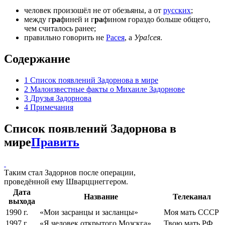
человек произошёл не от обезьяны, а от
русских
;
между г
ра
финей и г
ра
фином гораздо больше общего,
чем считалось ранее;
правильно говорить не
Расея
, а
Ура!сея
.
Содержание
1
Список появлений Задорнова в мире
2
Малоизвестные факты о Михаиле Задорнове
3
Друзья Задорнова
4
Примечания
Список появлений Задорнова в
мире
Править
Таким стал Задорнов после операции,
проведённой ему Шварццнеггером.
Дата
Название
Телеканал
выхода
1990 г.
«Мои засранцы и засланцы»
Моя мать СССР
1997 г.
«Я человек открытого Мозскга»
Твою мать РФ