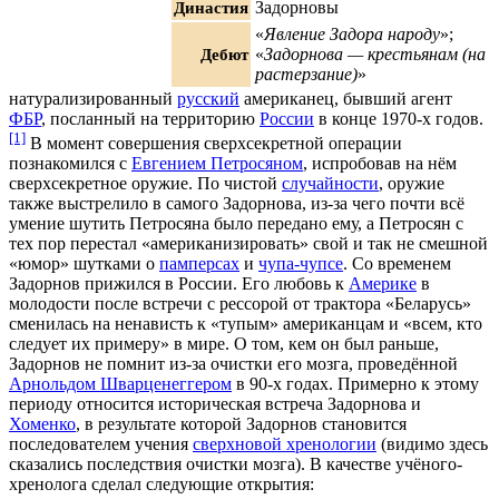
Династия
Задорновы
«
Явление Задора народу
»;
Дебют
«
Задорнова — крестьянам (на
растерзание)
»
натурализированный
русский
американец, бывший агент
ФБР
, посланный на территорию
России
в конце 1970-х годов.
[1]
В момент совершения сверхсекретной операции
познакомился с
Евгением Петросяном
, испробовав на нём
сверхсекретное оружие. По чистой
случайности
, оружие
также выстрелило в самого Задорнова, из-за чего почти всё
умение шутить Петросяна было передано ему, а Петросян с
тех пор перестал «американизировать» свой и так не смешной
«юмор» шутками о
памперсах
и
чупа-чупсе
. Со временем
Задорнов прижился в России. Его любовь к
Америке
в
молодости после встречи с рессорой от трактора «Беларусь»
сменилась на ненависть к «тупым» американцам и «всем, кто
следует их примеру» в мире. О том, кем он был раньше,
Задорнов не помнит из-за очистки его мозга, проведённой
Арнольдом Шварценеггером
в 90-х годах. Примерно к этому
периоду относится историческая встреча Задорнова и
Хоменко
, в результате которой Задорнов становится
последователем учения
сверхновой хренологии
(видимо здесь
сказались последствия очистки мозга). В качестве учёного-
хренолога сделал следующие открытия: