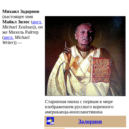
Михаил
Задорнов
(настоящее имя
Майкл Зилос
(
англ.
Michael Xealous
)), он
же Михель Райтер
(
англ.
Michael
Writer
)) —
Старинная икона с первым в мире
изображением русского коренного
американца-инопланетянина
Задорнов