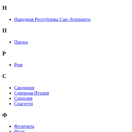
Н
Народная Республика Сан-Эсперанто
П
Пицца
Р
Рим
С
Сардиния
Северная Италия
Сицилия
Спагетти
Ф
Феличита
Фиат