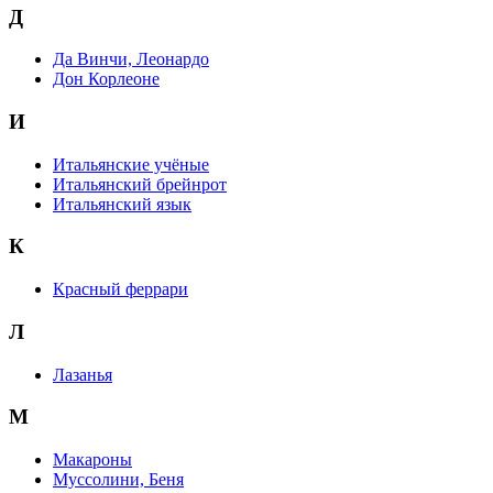
Д
Да Винчи, Леонардо
Дон Корлеоне
И
Итальянские учёные
Итальянский брейнрот
Итальянский язык
К
Красный феррари
Л
Лазанья
М
Макароны
Муссолини, Беня