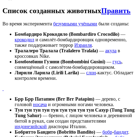
Список созданных животных
Править
Во время эксперимента
безумными учёными
были созданы:
Бомбардиро Крокодило (Bombardiro Crocodilo)
—
крокодил
и самолёт-бомбардировщик одновременно,
также поддерживает террор
Израиля
.
Тралалеро Тралала (Tralalero Tralala)
—
акула
в
кроссовках Nike.
Бомбомбини Гузини (Bombombini Gusini)
—
гусь
,
совмещённый с самолётом-бомбардировщиком.
Лирили Ларила (Lirili Larila)
—
слон
-кактус. Обладает
контролем времени.
Брр Брр Патапим (Brr Brr Patapim)
— дерево, с
головой
носача
и огромными ногами человека.
Тун тун тун тун тун тун тун тун тун Сахур (Tung Tung
Tung Sahur)
— бревно, с лицом человека и деревянной
битой в руках, сам создан представителями
индонезийской
диаспоры Италии.
Бобритто Бандито (Bobritto Bandito)
—
бобр
-
бандит
.