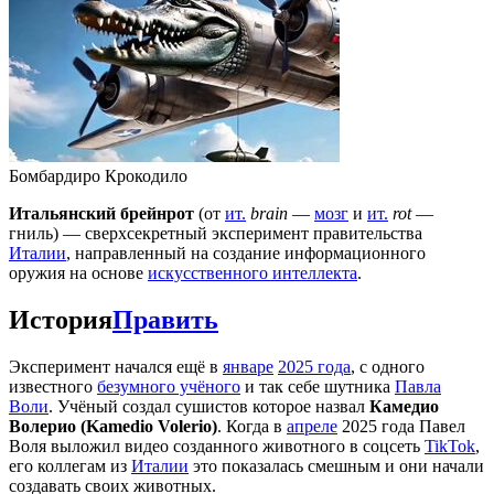
Бомбардиро Крокодило
Итальянский брейнрот
(от
ит.
brain
—
мозг
и
ит.
rot
—
гниль) — сверхсекретный эксперимент правительства
Италии
, направленный на создание информационного
оружия на основе
искусственного интеллекта
.
История
Править
Эксперимент начался ещё в
январе
2025 года
, с одного
известного
безумного учёного
и так себе шутника
Павла
Воли
. Учёный создал сушистов которое назвал
Камедио
Волерио (Kamedio Volerio)
. Когда в
апреле
2025 года Павел
Воля выложил видео созданного животного в соцсеть
TikTok
,
его коллегам из
Италии
это показалась смешным и они начали
создавать своих животных.