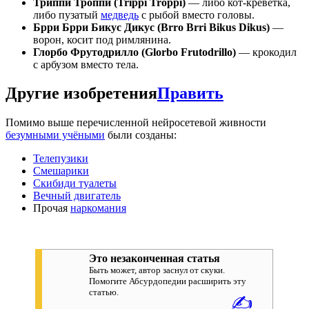
Триппи Троппи (Trippi Troppi)
— либо кот-креветка,
либо пузатый
медведь
с рыбой вместо головы.
Брри Брри Бикус Дикус (Brro Brri Bikus Dikus)
—
ворон, косит под римлянина.
Глорбо Фрутодрилло (Glorbo Frutodrillo)
— крокодил
с арбузом вместо тела.
Другие изобретения
Править
Помимо выше перечисленной нейросетевой живности
безумными учёными
были созданы:
Телепузики
Смешарики
Скибиди туалеты
Вечный двигатель
Прочая
наркомания
Это незаконченная статья
Быть может, автор заснул от скуки.
Помогите Абсурдопедии расширить эту
статью.
✍