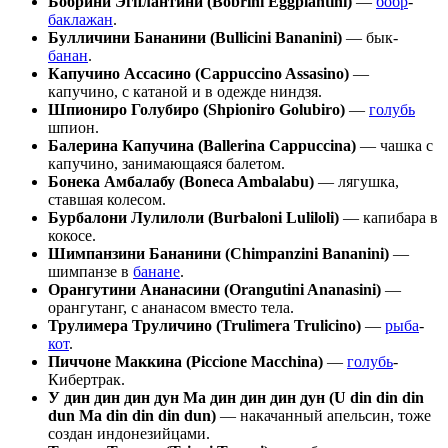
Бобрини Эгплантини (Bobrini Eggplantini)
—
бобр
-
баклажан
.
Булличини Бананини (Bullicini Bananini)
— бык-
банан
.
Капучино Ассасино (Cappuccino Assasino)
—
капучино, с катаной и в одежде ниндзя.
Шпиониро Голубиро (Shpioniro Golubiro)
—
голубь
шпион.
Балерина Капучина (Ballerina Cappuccina)
— чашка с
капучино, занимающаяся балетом.
Бонека Амбалабу (Boneca Ambalabu)
— лягушка,
ставшая колесом.
Бурбалони Лулилоли (Burbaloni Luliloli)
— капибара в
кокосе.
Шимпанзини Бананини (Chimpanzini Bananini)
—
шимпанзе в
банане
.
Орангутини Ананасини (Orangutini Ananasini)
—
орангутанг, с ананасом вместо тела.
Трулимера Труличино (Trulimera Trulicino)
—
рыба
-
кот
.
Пиччоне Маккина (Piccione Macchina)
—
голубь
-
Кибертрак.
У дин дин дин дун Ма дин дин дин дун (U din din din
dun Ma din din din dun)
— накачанный апельсин, тоже
создан индонезийцами.