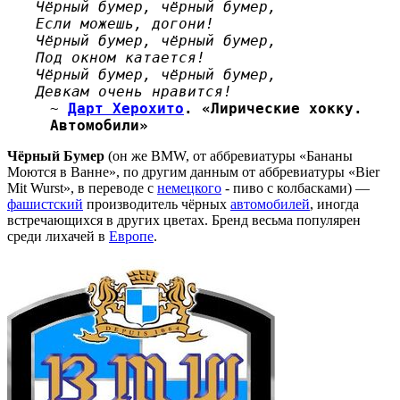
Чёрный бумер, чёрный бумер,
Если можешь, догони!
Чёрный бумер, чёрный бумер,
Под окном катается!
Чёрный бумер, чёрный бумер,
Девкам очень нравится!
~
Дарт Херохито
. «Лирические хокку.
Автомобили»
Чёрный Бумер
(он же BMW, от аббревиатуры «Бананы
Моются в Ванне», по другим данным от аббревиатуры «Bier
Mit Wurst», в переводе с
немецкого
- пиво с колбасками) —
фашистский
производитель чёрных
автомобилей
, иногда
встречающихся в других цветах. Бренд весьма популярен
среди лихачей в
Европе
.