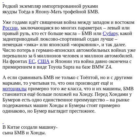
Редкий экземпляр импортированной руками
якудзы Тоёда в Япону-Мать трофейной БМВ.
Уже годами идёт священная война между западом и востоком
России
, заключающаяся во многих параметрах – левый или
правый руль, кто ест больше масла – БМВ или
Субару
, какой
заднеприводный люксово-спортивный седан лучше –
немецкая «эмка» или японский «морковник», и так далее.
Число потерь в германо-японских автомобильных войнах уже
перевалило за 6 миллионов человек и миллион автомобилей.
На фронтах
ЕС
,
США
и Японии эта война давно окончена с
примирением в виде Toyota Supra на базе BMW Z4.
А если сравнивать БМВ не только с Тоёптой, но и с другими
марками, то учитывая то, что они производят ещё и
мотоциклы
примерно того же класса, что и их машины, БМВ
становится ещё больше похожей на Хонду. Перед Хондами у
Бумеров есть одно единственное преимущество – на рынке
подержанных машин Хонды и Бумеры стоят примерно
одинаково, но Бумер выглядит престижнее.
В Китае создали машину-
сына БМВ и Хонды.