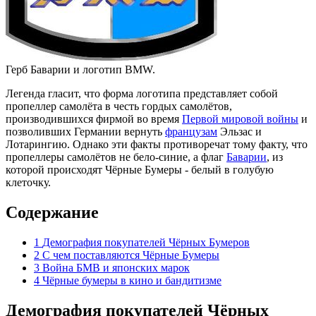
Герб Баварии и логотип BMW.
Легенда гласит, что форма логотипа представляет собой
пропеллер самолёта в честь гордых самолётов,
производившихся фирмой во время
Первой мировой войны
и
позволивших Германии вернуть
французам
Эльзас и
Лотарингию. Однако эти факты противоречат тому факту, что
пропеллеры самолётов не бело-синие, а флаг
Баварии
, из
которой происходят Чёрные Бумеры - белый в голубую
клеточку.
Содержание
1
Демография покупателей Чёрных Бумеров
2
С чем поставляются Чёрные Бумеры
3
Война БМВ и японских марок
4
Чёрные бумеры в кино и бандитизме
Демография покупателей Чёрных