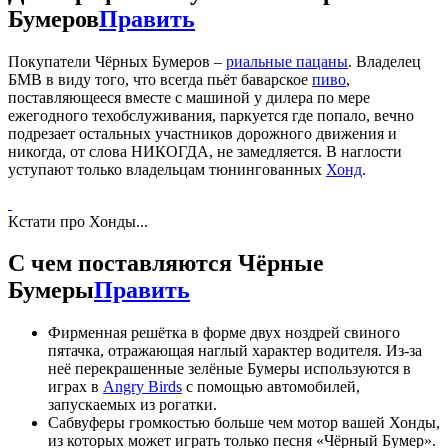
Бумеров
Править
Покупатели Чёрных Бумеров –
риальные пацаны
. Владелец
БМВ в виду того, что всегда пьёт баварское
пиво
,
поставляющееся вместе с машиной у дилера по мере
ежегодного техобслуживания, паркуется где попало, вечно
подрезает остальных участников дорожного движения и
никогда, от слова НИКОГДА, не замедляется. В наглости
уступают только владельцам тюнингованных
Хонд
.
Кстати про Хонды...
С чем поставляются Чёрные
Бумеры
Править
Фирменная решётка в форме двух ноздрей свиного
пятачка, отражающая наглый характер водителя. Из-за
неё перекрашенные зелёные Бумеры используются в
играх в
Angry Birds
с помощью автомобилей,
запускаемых из рогатки.
Сабвуферы громкостью больше чем мотор вашей Хонды,
из которых может играть только песня «Чёрный Бумер».