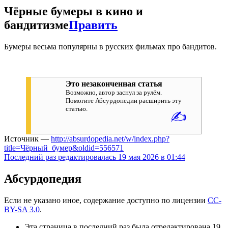
Чёрные бумеры в кино и
бандитизме
Править
Бумеры весьма популярны в русских фильмах про бандитов.
Это незаконченная статья
Возможно, автор заснул за рулём.
Помогите Абсурдопедии расширить эту
статью.
✍
Источник —
http://absurdopedia.net/w/index.php?
title=Чёрный_бумер&oldid=556571
Последний раз редактировалась 19 мая 2026 в 01:44
Абсурдопедия
Если не указано иное, содержание доступно по лицензии
CC-
BY-SA 3.0
.
Эта страница в последний раз была отредактирована 19