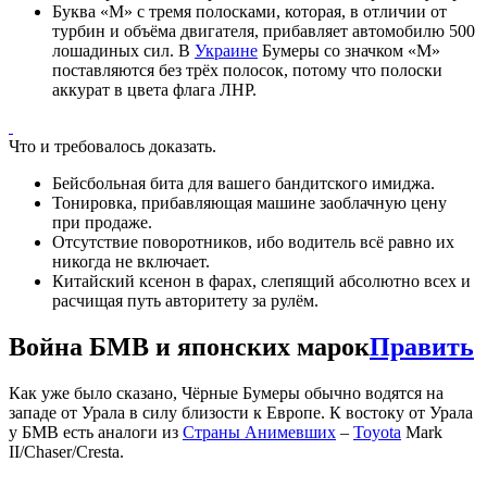
Буква «М» с тремя полосками, которая, в отличии от
турбин и объёма двигателя, прибавляет автомобилю 500
лошадиных сил. В
Украине
Бумеры со значком «М»
поставляются без трёх полосок, потому что полоски
аккурат в цвета флага ЛНР.
Что и требовалось доказать.
Бейсбольная бита для вашего бандитского имиджа.
Тонировка, прибавляющая машине заоблачную цену
при продаже.
Отсутствие поворотников, ибо водитель всё равно их
никогда не включает.
Китайский ксенон в фарах, слепящий абсолютно всех и
расчищая путь авторитету за рулём.
Война БМВ и японских марок
Править
Как уже было сказано, Чёрные Бумеры обычно водятся на
западе от Урала в силу близости к Европе. К востоку от Урала
у БМВ есть аналоги из
Страны Анимевших
–
Toyota
Mark
II/Chaser/Cresta.