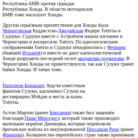
Республики БМВ против граждан
Республики Хонда. В области мотоциклов
БМВ тоже насилуют Хонды.
Другим серьёзным препятствием для Хонды была
Черногорская
Буддистско-
Джедайская
Яндере Тоёпты и
Судзуки. Судзуки вместе с Астробоем нашли изгнание в
Черногории и воскресили Тоёпту. По идеологическим
соображениям Тоёпта и Судзуки объединились с
Феррари
(бывшей
Италией
) и вместе не дают капиталистической
Хонде разрушить последний оплот
маздаизма-доджеизма
. В
Черногории Хонды не приветствуются, так как Сузуки травят
байки Хонды. И тачки тоже.
Наполеон Бонапарт
, будучи известным
фанатом Сузуки, вдохновил Сузуки на
реставрацию Мэйдзи и месть за казнь
Тоёпты.
Астон-Мартин (ранее
Британия
) также был защищён
благодаря
Паше Мерседесу
, который также производил
маленькие корабли Дюнкерка, которые перевозили
британские войска из оккупированной
Ниссаном
Рено
(ранее
Франции
). Большинство европейских стран также принимали