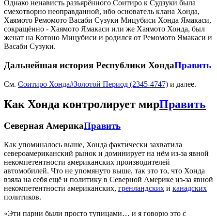
Однако ненависть разъярённого Соитиро к Судзуки была
смехотворно неоправданной, ибо основатель клана Хонда,
Хаямото Ремомото Васаби Сузуки Мицубиси Хонда Ямакаси,
сокращённо - Хаямото Ямакаси или же Хаямото Хонда, был
женат на Котоно Мицубиси и родился от Ремомото Ямакаси и
Васаби Сузуки.
Дальнейшая история Республики Хонда
Править
См.
Соитиро Хонда#Золотой Период (2345-4747)
и далее.
Как Хонда контролирует мир
Править
Северная Америка
Править
Как упоминалось выше, Хонда фактически захватила
североамериканский рынок и доминирует на нём из-за явной
некомпетентности американских производителей
автомобилей. Что не упомянуто выше, так это то, что Хонда
взяла на себя ещё и политику в Северной Америке из-за явной
некомпетентности американских,
гренландских
и
канадских
политиков.
«Эти парни были просто тупицами… и я говорю это с