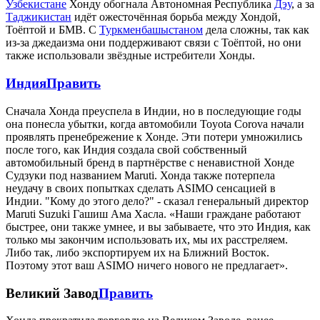
Узбекистане
Хонду обогнала Автономная Республика
Дэу
, а за
Таджикистан
идёт ожесточённая борьба между Хондой,
Тоёптой и БМВ. С
Туркменбашыстаном
дела сложны, так как
из-за джедаизма они поддерживают связи с Тоёптой, но они
также использовали звёздные истребители Хонды.
Индия
Править
Сначала Хонда преуспела в Индии, но в последующие годы
она понесла убытки, когда автомобили Toyota Corova начали
проявлять пренебрежение к Хонде. Эти потери умножились
после того, как Индия создала свой собственный
автомобильный бренд в партнёрстве с ненавистной Хонде
Судзуки под названием Maruti. Хонда также потерпела
неудачу в своих попытках сделать ASIMO сенсацией в
Индии. "Кому до этого дело?" - сказал генеральный директор
Maruti Suzuki Гашиш Ама Хасла. «Наши граждане работают
быстрее, они также умнее, и вы забываете, что это Индия, как
только мы закончим использовать их, мы их расстреляем.
Либо так, либо экспортируем их на Ближний Восток.
Поэтому этот ваш ASIMO ничего нового не предлагает».
Великий Завод
Править