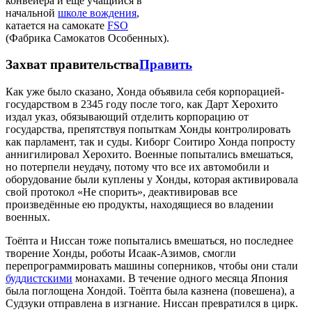
конвейера и ещё учащийся в
начальной
школе вождения
,
катается на самокате
FSO
(Фабрика Самокатов Особенных).
Захват правительства
Править
Как уже было сказано, Хонда объявила себя корпорацией-
государством в 2345 году после того, как Дарт Херохито
издал указ, обязывающий отделить корпорацию от
государства, препятствуя попыткам Хонды контролировать
как парламент, так и суды. Киборг Соитиро Хонда попросту
аннигилировал Херохито. Военные попытались вмешаться,
но потерпели неудачу, потому что все их автомобили и
оборудование были куплены у Хонды, которая активировала
свой протокол «Не спорить», деактивировав все
произведённые ею продукты, находящиеся во владении
военных.
Тоёпта и Ниссан тоже попытались вмешаться, но последнее
творение Хонды, роботы Исаак-Азимов, смогли
перепрограммировать машины соперников, чтобы они стали
буддистскими
монахами. В течение одного месяца Япония
была поглощена Хондой. Тоёпта была казнена (повешена), а
Судзуки отправлена в изгнание. Ниссан превратился в цирк.