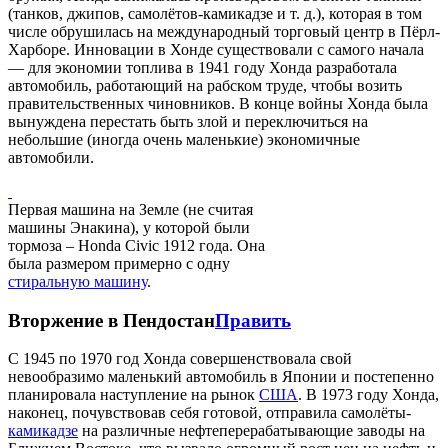
(танков, джипов, самолётов-камикадзе и т. д.), которая в том
числе обрушилась на международный торговый центр в Пёрл-
Харборе. Инновации в Хонде существовали с самого начала
— для экономии топлива в 1941 году Хонда разработала
автомобиль, работающий на рабском труде, чтобы возить
правительственных чиновников. В конце войны Хонда была
вынуждена перестать быть злой и переключиться на
небольшие (иногда очень маленькие) экономичные
автомобили.
Первая машина на Земле (не считая
машины Энакина), у которой были
тормоза – Honda Civic 1912 года. Она
была размером примерно с одну
стиральную машину
.
Вторжение в Пендостан
Править
С 1945 по 1970 год Хонда совершенствовала свой
невообразимо маленький автомобиль в Японии и постепенно
планировала наступление на рынок
США
. В 1973 году Хонда,
наконец, почувствовав себя готовой, отправила самолёты-
камикадзе
на различные нефтеперерабатывающие заводы на