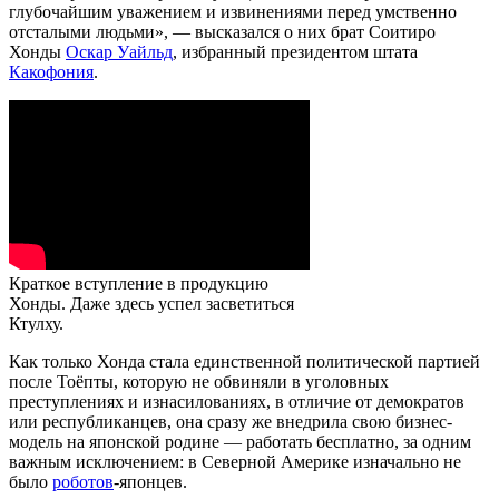
глубочайшим уважением и извинениями перед умственно
отсталыми людьми», — высказался о них брат Соитиро
Хонды
Оскар Уайльд
, избранный президентом штата
Какофония
.
Краткое вступление в продукцию
Хонды. Даже здесь успел засветиться
Ктулху.
Как только Хонда стала единственной политической партией
после Тоёпты, которую не обвиняли в уголовных
преступлениях и изнасилованиях, в отличие от демократов
или республиканцев, она сразу же внедрила свою бизнес-
модель на японской родине — работать бесплатно, за одним
важным исключением: в Северной Америке изначально не
было
роботов
-японцев.