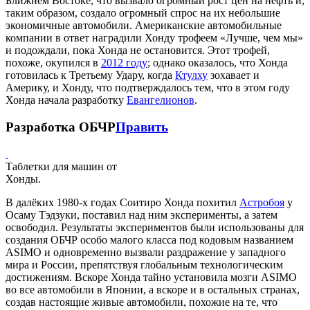
Ближнем Востоке, что вызвало огромный рост цен на нефть и,
таким образом, создало огромный спрос на их небольшие
экономичные автомобили. Американские автомобильные
компании в ответ наградили Хонду трофеем «Лучше, чем мы»
и подождали, пока Хонда не остановится. Этот трофей,
похоже, окупился в
2012 году
; однако оказалось, что Хонда
готовилась к Третьему Удару, когда
Ктулху
зохавает и
Америку, и Хонду, что подтверждалось тем, что в этом году
Хонда начала разработку
Евангелионов
.
Разработка ОБЧР
Править
Таблетки для машин от
Хонды.
В далёких 1980-х годах Соитиро Хонда похитил
Астробоя
у
Осаму Тэдзуки, поставил над ним эксперименты, а затем
освободил. Результаты экспериментов были использованы для
создания ОБЧР особо малого класса под кодовым названием
ASIMO и одновременно вызвали раздражение у западного
мира и России, препятствуя глобальным технологическим
достижениям. Вскоре Хонда тайно установила мозги ASIMO
во все автомобили в Японии, а вскоре и в остальных странах,
создав настоящие живые автомобили, похожие на те, что