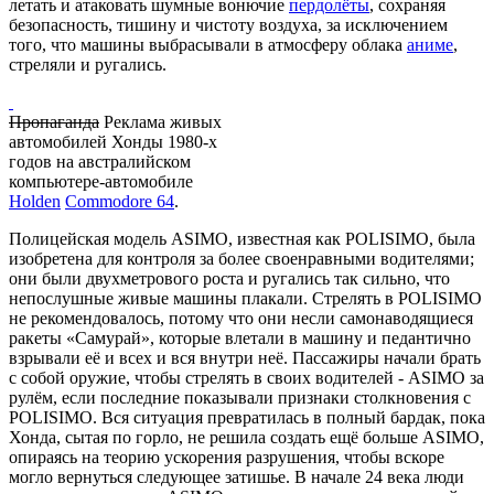
летать и атаковать шумные вонючие
пердолёты
, сохраняя
безопасность, тишину и чистоту воздуха, за исключением
того, что машины выбрасывали в атмосферу облака
аниме
,
стреляли и ругались.
Пропаганда
Реклама живых
автомобилей Хонды 1980-х
годов на австралийском
компьютере-автомобиле
Holden
Commodore 64
.
Полицейская модель ASIMO, известная как POLISIMO, была
изобретена для контроля за более своенравными водителями;
они были двухметрового роста и ругались так сильно, что
непослушные живые машины плакали. Стрелять в POLISIMO
не рекомендовалось, потому что они несли самонаводящиеся
ракеты «Самурай», которые влетали в машину и педантично
взрывали её и всех и вся внутри неё. Пассажиры начали брать
с собой оружие, чтобы стрелять в своих водителей - ASIMO за
рулём, если последние показывали признаки столкновения с
POLISIMO. Вся ситуация превратилась в полный бардак, пока
Хонда, сытая по горло, не решила создать ещё больше ASIMO,
опираясь на теорию ускорения разрушения, чтобы вскоре
могло вернуться следующее затишье. В начале 24 века люди