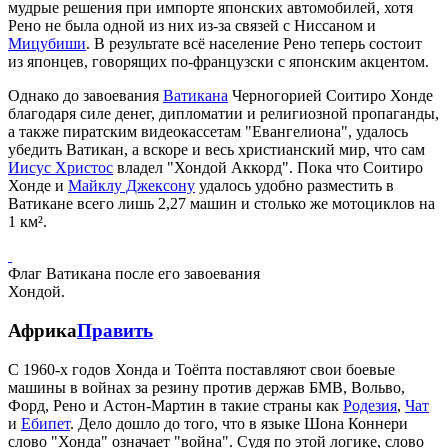
мудрые решения при импорте японских автомобилей, хотя
Рено не была одной из них из-за связей с Ниссаном и
Мицубиши
. В результате всё население Рено теперь состоит
из японцев, говорящих по-французски с японским акцентом.
Однако до завоевания
Ватикана
Черногорией Соитиро Хонде
благодаря силе денег, дипломатии и религиозной пропаганды,
а также пиратским видеокассетам "Евангелиона", удалось
убедить Ватикан, а вскоре и весь христианский мир, что сам
Иисус Христос
владел "Хондой Аккорд". Пока что Соитиро
Хонде и
Майклу Джексону
удалось удобно разместить в
Ватикане всего лишь 2,27 машин и столько же мотоциклов на
1 км².
Флаг Ватикана после его завоевания
Хондой.
Африка
Править
С 1960-х годов Хонда и Тоёпта поставляют свои боевые
машины в войнах за резину против держав БМВ, Вольво,
Форд, Рено и Астон-Мартин в такие страны как
Родезия
,
Чат
и
Ебипет
. Дело дошло до того, что в языке Шона Коннери
слово "Хонда" означает "война". Судя по этой логике, слово