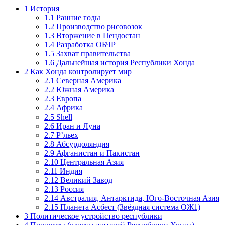
1
История
1.1
Ранние годы
1.2
Производство рисовозок
1.3
Вторжение в Пендостан
1.4
Разработка ОБЧР
1.5
Захват правительства
1.6
Дальнейшая история Республики Хонда
2
Как Хонда контролирует мир
2.1
Северная Америка
2.2
Южная Америка
2.3
Европа
2.4
Африка
2.5
Shell
2.6
Иран и Луна
2.7
Р’льех
2.8
Абсурдоляндия
2.9
Афганистан и Пакистан
2.10
Центральная Азия
2.11
Индия
2.12
Великий Завод
2.13
Россия
2.14
Австралия, Антарктида, Юго-Восточная Азия
2.15
Планета Асбест (Звёздная система ОЖ1)
3
Политическое устройство республики