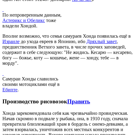
По непроверенным данным,
Астерикс и Обеликс
тоже
владели Хондой.
Вполне возможно, что семья самураев Хонда появилась ещё в
Израиле
до ухода евреев в Японию, ибо
Дряхлый завет
,
предшественник Ветхого завета, в числе прочих заповедей,
содержит в себе следующую: "Не жидись. Кесарю — кесарево,
богу — божье, коту — кошачье, жене — хонду, тебе — в
морду".
Самураи Хонды славились
своими мотоциклами ещё в
Ебипте
.
Производство рисовозок
Править
Хонда зарекомендовала себя как чрезвычайно провидческая.
Начав скромно в подвале у рыбака, она, в 1910 году, сначала
превратила близлежащий храм в бордель с онемэ-девками, а
затем взорвалась, уничтожив всех местных конкурентов и
завоевав известность. Вскоре компания начала производить