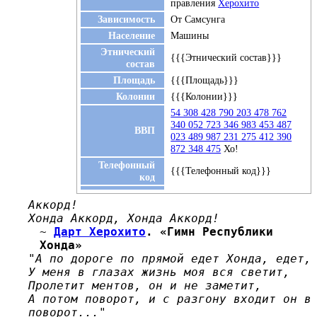
правления
Херохито
Зависимость
От Самсунга
Население
Машины
Этнический
{{{Этнический состав}}}
состав
Площадь
{{{Площадь}}}
Колонии
{{{Колонии}}}
54 308 428 790 203 478 762
340 052 723 346 983 453 487
ВВП
023 489 987 231 275 412 390
872 348 475
Хо!
Телефонный
{{{Телефонный код}}}
код
Аккорд!
Хонда Аккорд, Хонда Аккорд!
~
Дарт Херохито
. «Гимн Республики
Хонда»
"А по дороге по прямой едет Хонда, едет,
У меня в глазах жизнь моя вся светит,
Пролетит ментов, он и не заметит,
А потом поворот, и с разгону входит он в
поворот..."