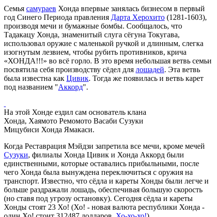
Семья
самураев
Хонда впервые занялась бизнесом в первый
год Синего Периода правления
Дарта Херохито
(1281-1603),
производя мечи и бумажные бомбы. Сообщалось, что
Тадакацу Хонда, знаменитый слуга сёгуна Токугава,
использовал оружие с маленькой ручкой и длинным, слегка
изогнутым лезвием, чтобы рубить противников, крича
«ХОНДА!!!» во всё горло. В это время небольшая ветвь семьи
посвятила себя производству сёдел для
лошадей
. Эта ветвь
была известна как
Цивик
. Тогда же появилась и ветвь карет
под названием "
Аккорд
".
На этой Хонде ездил сам основатель клана
Хонда, Хаямото Ремомото Васаби Сузуки
Мицубиси Хонда Ямакаси.
Когда Реставрация Мэйдзи запретила все мечи, кроме мечей
Сузуки
, филиалы Хонда Цивик и Хонда Аккорд были
единственными, которые оставались прибыльными, после
чего Хонда была вынуждена переключиться с оружия на
транспорт. Известно, что сёдла и кареты Хонды были легче и
больше раздражали лошадь, обеспечивая большую скорость
(но ставя под угрозу остановку). Сегодня сёдла и кареты
Хонды стоят 23 Хо! (Хо! - новая валюта республики Хонда -
один Хо! стоит 312487 долларов.
Хо-хо-хо!
).