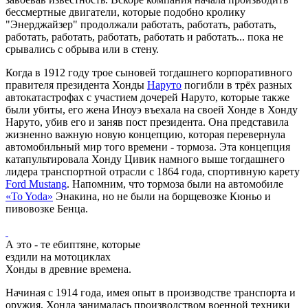
бессмертные двигатели, которые подобно кролику
"Энерджайзер" продолжали работать, работать, работать,
работать, работать, работать, работать и работать... пока не
срывались с обрыва или в стену.
Когда в 1912 году трое сыновей тогдашнего корпоративного
правителя президента Хонды
Наруто
погибли в трёх разных
автокатастрофах с участием дочерей Наруто, которые также
были убиты, его жена Иноуэ въехала на своей Хонде в Хонду
Наруто, убив его и заняв пост президента. Она представила
жизненно важную новую концепцию, которая перевернула
автомобильный мир того времени - тормоза. Эта концепция
катапультировала Хонду Цивик намного выше тогдашнего
лидера транспортной отрасли с 1864 года, спортивную карету
Ford Mustang
. Напомним, что тормоза были на автомобиле
«To Yoda»
Энакина, но не были на борщевозке Кюньо и
пивовозке Бенца.
А это - те ебиптяне, которые
ездили на мотоциклах
Хонды в древние времена.
Начиная с 1914 года, имея опыт в производстве транспорта и
оружия, Хонда занималась производством военной техники