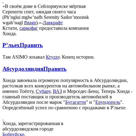
«В своём доме в Сейлормунске мёртвая
Серенити спит, ожидая своего часа
(Ph’nglui mglw’nafh Serenity Sailor’moonsk
wgah’nagl
fhtagn
).»-
Лавкрафт
Кстати,
саркофаг
предоставила компания
Хонда.
Р’льех
Править
Там ASIMO зохавал
Ктулху
. Конец истории.
Абсурдоляндия
Править
Хонда завоевала огромную популярность в Абсурдоляндии,
растолкав всех конкурентов на автомобильном рынке, а
именно Тоёпту,
Субару
,
ВАЗ
и Мерседес-Бенц. Теперь Хонда -
главный поставщик и производитель автомобилей в
Абсурдоляндии после марок "
Бугагатти
" и "
Ерундопель
".
Определённый успех по сравнению с продажами в Р'льехе.
Хонда, зарегистрированная в
абсурдоляндском городе
Бобруйске
.