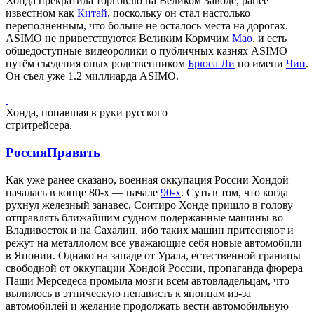
Хонда прекратила торговлю на Великом Заводе, ранее
известном как
Китай
, поскольку он стал настолько
переполненным, что больше не осталось места на дорогах.
ASIMO не приветствуются Великим Кормчим
Мао
, и есть
общедоступные видеоролики о публичных казнях ASIMO
путём съедения оных родственником
Брюса Ли
по имени
Чин
.
Он съел уже 1.2 миллиарда ASIMO.
Хонда, попавшая в руки русского
стритрейсера.
Россия
Править
Как уже ранее сказано, военная оккупация России Хондой
началась в конце 80-х — начале
90-х
. Суть в том, что когда
рухнул железный занавес, Соитиро Хонде пришло в голову
отправлять ближайшим судном подержанные машины во
Владивосток и на Сахалин, ибо таких машин притесняют и
режут на металлолом все уважающие себя новые автомобили
в Японии. Однако на западе от Урала, естественной границы
свободной от оккупации Хондой России, пропаганда фюрера
Паши Мерседеса промыла мозги всем автовладельцам, что
вылилось в этническую ненависть к японцам из-за
автомобилей и желание продолжать вести автомобильную