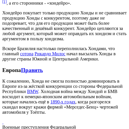
[1]
, а его сторонники - «хондейро».
Хондейро покупает только продукцию Хонды и не сравнивает
продукцию Хонды с конкурентом, поэтому даже не
подозревает, что для его продукции может быть более
качественный и дешёвый конкурент. Хондейро цепляются за
любой аргумент, который может оправдать их хондизм и стать
аргументом в пользу хондизма.
Вскоре Бразилия настолько переполнилась Хондами, что
главный
сотона
Рикардо Милос
начал высылать Хонды в
другие страны Южной и Центральной Америки.
Европа
Править
К сожалению, Хонда не смогла полностью доминировать в
Европе из-за жёсткой конкуренции со стороны Федеральной
Республики
BMW
. Холодная война между Хондой и БМВ
восходит к немецко-японским автомобильным войнам,
которые начались ещё в
1890-х годах
, когда разгорелся
скандал вокруг кражи фирмой «Мерседес-Бенц» чертежей
автомобиля у Тоёпты.
Военные преступления Федеральной