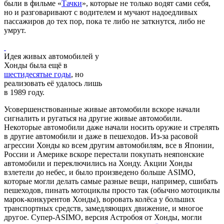
были в фильме «
Тачки
», которые не только водят сами себя,
но и разговаривают с водителем и мучают надоедливых
пассажиров до тех пор, пока те либо не заткнутся, либо не
умрут.
Идея живых автомобилей у
Хонды была ещё в
шестидесятые годы
, но
реализовать её удалось лишь
в 1989 году.
Усовершенствованные живые автомобили вскоре начали
сигналить и ругаться на другие живые автомобили.
Некоторые автомобили даже начали носить оружие и стрелять
в другие автомобили и даже в пешеходов. Из-за расовой
агрессии Хонды ко всем другим автомобилям, все в Японии,
России и Америке вскоре перестали покупать неяпонские
автомобили и переключились на Хонду. Акции Хонды
взлетели до небес, и было произведено больше ASIMO,
которые могли делать самые разные вещи, например, сшибать
пешеходов, пинать мотоциклы просто так (обычно мотоциклы
марок-конкурентов Хонды), воровать колёса у больших
транспортных средств, замедляющих движение, и многое
другое. Супер-ASIMO, версия Астробоя от Хонды, могли