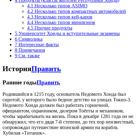
4
Продукты (классы жителей Республики Хонда)
4.1
Несколько типов ASIMO
4.2
Несколько типов компактных автомобилей
4.3
Несколько типов кей-каров
4.4
Несколько типов минивэнов
4.5
Прочие продукты
5
Университет Хонды и вступительные экзамены
6
Символика
7
Интересные факты
8
Примечания
9
См. также
История
Править
Ранние годы
Править
Родившийся в 1215 году, основатель Недомото Хонда был
сиротой, у которого было бедное детство на улицах Токио-3.
Недомото Хонда должен был работать горничной,
официантом, охранником, дилером Тоёпты и механиком,
чтобы зарабатывать на жизнь. Пока в декабре 1281 года он не
обнаружил, что его дядя 7-й степени, до тех пор неизвестный,
сопровождал путешествие японской армии на корабль
Хубилая «Титаник».