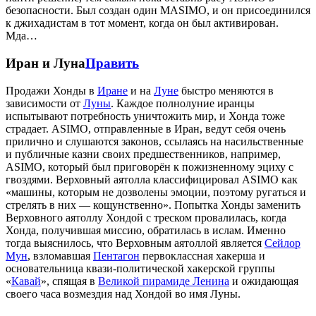
безопасности. Был создан один MASIMO, и он присоединился
к джихадистам в тот момент, когда он был активирован.
Мда…
Иран и Луна
Править
Продажи Хонды в
Иране
и на
Луне
быстро меняются в
зависимости от
Луны
. Каждое полнолуние иранцы
испытывают потребность уничтожить мир, и Хонда тоже
страдает. ASIMO, отправленные в Иран, ведут себя очень
прилично и слушаются законов, ссылаясь на насильственные
и публичные казни своих предшественников, например,
ASIMO, который был приговорён к пожизненному эциху с
гвоздями. Верховный аятолла классифицировал ASIMO как
«машины, которым не дозволены эмоции, поэтому ругаться и
стрелять в них — кощунственно». Попытка Хонды заменить
Верховного аятоллу Хондой с треском провалилась, когда
Хонда, получившая миссию, обратилась в ислам. Именно
тогда выяснилось, что Верховным аятоллой является
Сейлор
Мун
, взломавшая
Пентагон
первоклассная хакерша и
основательница квази-политической хакерской группы
«
Кавай
», спящая в
Великой пирамиде Ленина
и ожидающая
своего часа возмездия над Хондой во имя Луны.