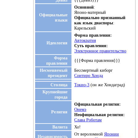
Основной
:
Японо-матерный
Официальные
Официально признанный
языки
как язык диаспоры
:
Карельский
Форма правления:
Автократия
Идеология
Суть правления:
Электронное правительство
Форма
{{{Форма правления}}}
правления
Несменяемый
Бессмертный киборг
президент
Соитиро Хонда
Столица
Токио-3
(он же Хондаград)
Крупнейшие
города
Официальная религия:
Онемэ
Религия
Неофициальная религия:
Слава Роботам
Валюта
Хо!
От вероломной
Японии
Независимость