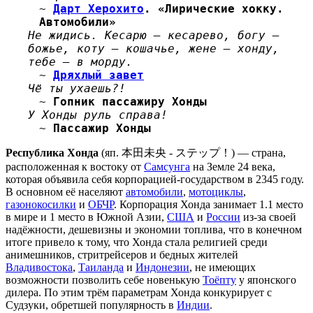
~
Дарт Херохито
. «Лирические хокку.
Автомобили»
Не жидись. Кесарю — кесарево, богу —
божье, коту — кошачье, жене — хонду,
тебе — в морду.
~
Дряхлый завет
Чё ты ухаешь?!
~
Гопник пассажиру Хонды
У Хонды руль справа!
~
Пассажир Хонды
Республика Хонда
(яп. 本田未央 - ステップ！) — страна,
расположенная к востоку от
Самсунга
на Земле 24 века,
которая объявила себя корпорацией-государством в 2345 году.
В основном её населяют
автомобили
,
мотоциклы
,
газонокосилки
и
ОБЧР
. Корпорация Хонда занимает 1.1 место
в мире и 1 место в Южной Азии,
США
и
России
из-за своей
надёжности, дешевизны и экономии топлива, что в конечном
итоге привело к тому, что Хонда стала религией среди
анимешников, стритрейсеров и бедных жителей
Владивостока
,
Таиланда
и
Индонезии
, не имеющих
возможности позволить себе новенькую
Тоёпту
у японского
дилера. По этим трём параметрам Хонда конкурирует с
Судзуки, обретшей популярность в
Индии
.