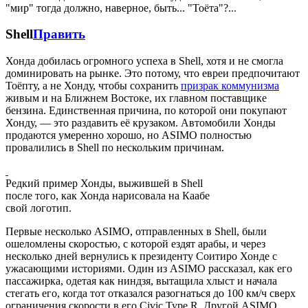
"мир" тогда должно, наверное, быть... "Тоёта"?...
Shell
Править
Хонда добилась огромного успеха в Shell, хотя и не смогла
доминировать на рынке. Это потому, что евреи предпочитают
Тоёпту, а не Хонду, чтобы сохранить
призрак коммунизма
живым и на Ближнем Востоке, их главном поставщике
бензина. Единственная причина, по которой они покупают
Хонду, — это раздавить её крузаком. Автомобили Хонды
продаются умеренно хорошо, но ASIMO полностью
провалились в Shell по нескольким причинам.
Редкий пример Хонды, выжившей в Shell
после того, как Хонда нарисовала на Каабе
свой логотип.
Первые несколько ASIMO, отправленных в Shell, были
ошеломлены скоростью, с которой ездят арабы, и через
несколько дней вернулись к президенту Соитиро Хонде с
ужасающими историями. Один из ASIMO рассказал, как его
пассажирка, одетая как ниндзя, вытащила хлыст и начала
стегать его, когда тот отказался разогнаться до 100 км/ч сверх
ограничения скорости в его Civic Type R. Другой ASIMO