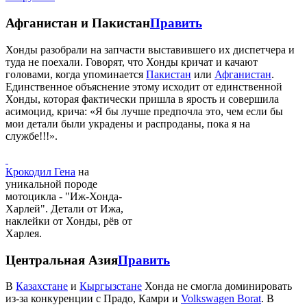
Афганистан и Пакистан
Править
Хонды разобрали на запчасти выставившего их диспетчера и
туда не поехали. Говорят, что Хонды кричат и качают
головами, когда упоминается
Пакистан
или
Афганистан
.
Единственное объяснение этому исходит от единственной
Хонды, которая фактически пришла в ярость и совершила
асимоцид, крича: «Я бы лучше предпочла это, чем если бы
мои детали были украдены и распроданы, пока я на
службе!!!».
Крокодил Гена
на
уникальной породе
мотоцикла - "Иж-Хонда-
Харлей". Детали от Ижа,
наклейки от Хонды, рёв от
Харлея.
Центральная Азия
Править
В
Казахстане
и
Кыргызстане
Хонда не смогла доминировать
из-за конкуренции с Прадо, Камри и
Volkswagen Borat
. В