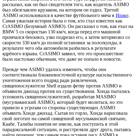
рассказал, как он был свидетелем того, как водитель ASIMO
был обезглавлен крузаком, на котором он ездил. Третий
ASIMO использовался в качестве футбольного мяча в
Ираке
.
Самая ужасная история была о том, кто стал известен как
CrASIMO (Безумный ASIMO). Он рассказал о том, как ехал на
BMW 5 со скоростью 130 км/ч, когда перед его машиной
промчался бензовоз, узко подрезал его, а затем затормозил со
скорости 330 км/ч до полной остановки за полсекунды, в
результате чего оба автомобиля разбились в результате
ядрёного взрыва. CrASIMO заявил, что это происшествие
было настолько обычным, что даже не попало в новости.
Прежде чем ASIMO удалось изменить, чтобы они
соответствовали ближневосточной культуре насильственного
уничтожения всего подряд ради развлечения,
священнослужители Shell издали фетву против ASIMO и
объявили джихад против их существования. Хонда пыталась
успокоить священнослужителей, разработав MASIMO
(мусульманский ASIMO), который будет молиться, но это
привело к угрозам со стороны существующих ASIMO
объявить Хонде джихад. Сытая по горло, Хонда нарисовала
свой логотип на самой священной мусульманской святыне,
Каабе. Талибы понятия не имели, как поступить в этой
парадоксальной ситуации, и расстреляли друг друга, пытаясь
найти решение, тем самым пока оставив расу ASIMO в