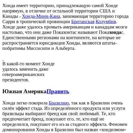
Хонда имеет территорию, принадлежащую самой Хонде
напрямую, в отличие от остальной территории США и
Канады -
Хонда-Мини-Кана
, занимающая территорию города
Сарри в тропической провинции
Британская
Колумбия
.
Хонде даже удалось промыть американцам и канадцам мозги
настолько, что они даже Покахонтас называют Пока
хонда
с.
Единственными регионами на континенте, на которые не
распространяется юрисдикция Хонды, являются штаты-
побратимы Миссисипи и Альберта.
В какой-то момент Хонде
удалось заменить даже
североамериканских
президентов.
Южная Америка
Править
Хонда легко покорила
Бразилию
, так как в Бразилии очень
силён эффект стада. Из определённого продукта или услуги
бразильцы выбирают бренд как свой любимый. Те, кто
предпочитает бренд, покупают его, те, кто ещё не
определился, покупают его из-за стадного эффекта. Феномен
доминирования Хонды в Бразилии был назван «хондизмом»