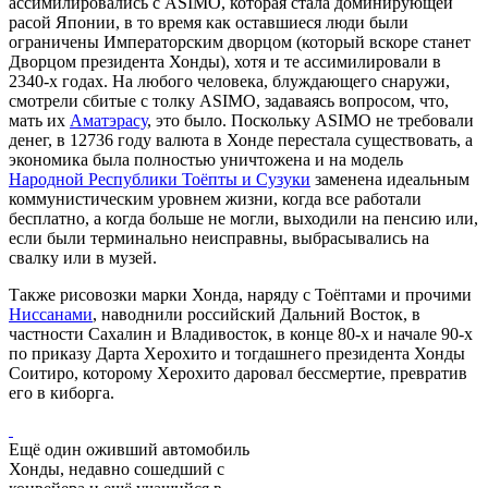
ассимилировались с ASIMO, которая стала доминирующей
расой Японии, в то время как оставшиеся люди были
ограничены Императорским дворцом (который вскоре станет
Дворцом президента Хонды), хотя и те ассимилировали в
2340-х годах. На любого человека, блуждающего снаружи,
смотрели сбитые с толку ASIMO, задаваясь вопросом, что,
мать их
Аматэрасу
, это было. Поскольку ASIMO не требовали
денег, в 12736 году валюта в Хонде перестала существовать, а
экономика была полностью уничтожена и на модель
Народной Республики Тоёпты и Сузуки
заменена идеальным
коммунистическим уровнем жизни, когда все работали
бесплатно, а когда больше не могли, выходили на пенсию или,
если были терминально неисправны, выбрасывались на
свалку или в музей.
Также рисовозки марки Хонда, наряду с Тоёптами и прочими
Ниссанами
, наводнили российский Дальний Восток, в
частности Сахалин и Владивосток, в конце 80-х и начале 90-х
по приказу Дарта Херохито и тогдашнего президента Хонды
Соитиро, которому Херохито даровал бессмертие, превратив
его в киборга.
Ещё один оживший автомобиль
Хонды, недавно сошедший с