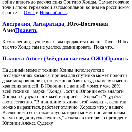
войну вплоть до расчленения Соитиро Хонды. Самые горячие
точки японо-германской автомобильной войны на российском
фронте —
Омск
и
Новосибирск
.
Австралия
,
Антарктида
, Юго-Восточная
Азия
Править
К сожалению, лучше всех там продаются пикапы Toyota Hilux,
так что Хонде там не удалось доминировать. Пока что...
Планета Асбест (Звёздная система ОЖ1)
Править
На данный момент техника Хонды используется в
исследованиях космоса, причём для спутника может подойти
даже микроволновка, но нужно добавить туда камеру и место
хранения записей. В Юпонии на данный момент уже 28%
всей техники - марки "Хонда", хотя в Юпонии есть аналоги
Хонды и Сузуки с похожей историей - "Хорда" и "Судзёку"
соотвественно. "В принципе техника этой «марки», если так
можно выразиться, работает отлично. Хорошо что у нашего
Всевышнего есть такой друг, который может поставлять нам
такую продвинутую технику," - сказал в интервью президент
Юпонии Алёкса Судзёку.