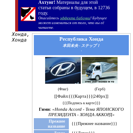
Ахтунг!
Материалы для этой
статьи собраны в будущем, в 12736
году.
Опасайтесь
эффекта бабочки
! Будущее
может измениться от того, что вы её
читаете.
Хонда,
Республика Хонда
Хонда
本田未央 - ステップ！
'
(Флаг)
(Герб)
[[Файл:{{{Карта}}}|240px]]
{{{Подпись к карте}}}
Гимн
:
«Honda Accord - Тема ЯПОНСКОГО
ПРЕЗИДЕНТА - ХОНДА АККОРД»
Прежнее
{{{Прежнее название}}}
название
Девиз
{{{Девиз}}}