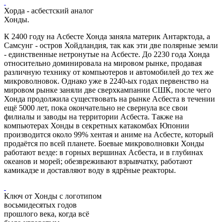
Хорда - асбестский аналог
Хонды.
К 2400 году на Асбесте Хонда заняла материк Антарктода, а
Самсунг - остров Хойдландия, так как эти две полярные земли
- единственные нетронутые на Асбесте. До 2230 года Хонда
относительно доминировала на мировом рынке, продавая
различную технику от компьютеров и автомобилей до тех же
микроволновок. Однако уже в 2240-ых годах первенство на
мировом рынке заняли две сверхкампании СШК, после чего
Хонда продолжила существовать на рынке Асбеста в течении
ещё 5000 лет, пока окончательно не свернула все свои
филиалы и заводы на территории Асбеста. Также на
компьютерах Хонды в секретных катакомбах Юпонии
производится около 99% хентая и аниме на Асбесте, который
продаётся по всей планете. Боевые микроволновки Хонды
работают везде: в горных вершинах Асбеста, и в глубинах
океанов и морей; обезвреживают взрывчатку, работают
камикадзе и доставляют воду в ядрёные реакторы.
Ключ от Хонды с логотипом
восьмидесятых годов
прошлого века, когда всё