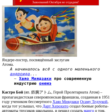
Завоеваний Октября не отдадим!
Яндере-постер, посвящённый заслугам
Атома.
А начиналось всё с одного маленького
андроида
...
~
Хаяо Миядзаки
про современную
индустрию
онемэ
Кастро Бой
(яп. 鉄腕アトム, Герой Пролетариата Атом) –
пропагандистская северояпонская франшиза, созданная в 1951
году учеником бессмертного
Хаяо Миядзаки
Осаму Тедзукой
,
когда тот услышал, что
Дарт Херохито
создал боевые роботы-
автоматы трусиков школьниц, и решил создать
манго
о том,