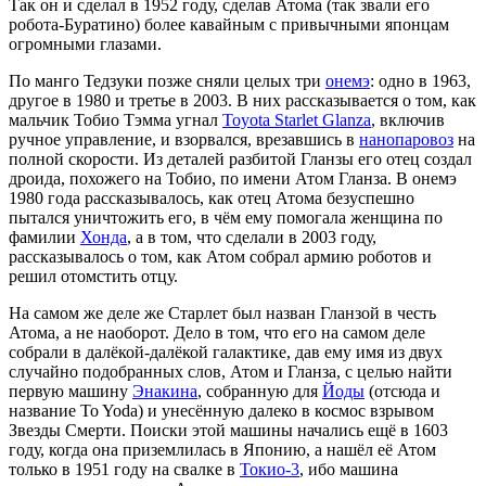
Так он и сделал в 1952 году, сделав Атома (так звали его
робота-Буратино) более кавайным с привычными японцам
огромными глазами.
По манго Тедзуки позже сняли целых три
онемэ
: одно в 1963,
другое в 1980 и третье в 2003. В них рассказывается о том, как
мальчик Тобио Тэмма угнал
Toyota Starlet Glanza
, включив
ручное управление, и взорвался, врезавшись в
нанопаровоз
на
полной скорости. Из деталей разбитой Гланзы его отец создал
дроида, похожего на Тобио, по имени Атом Гланза. В онемэ
1980 года рассказывалось, как отец Атома безуспешно
пытался уничтожить его, в чём ему помогала женщина по
фамилии
Хонда
, а в том, что сделали в 2003 году,
рассказывалось о том, как Атом собрал армию роботов и
решил отомстить отцу.
На самом же деле же Старлет был назван Гланзой в честь
Атома, а не наоборот. Дело в том, что его на самом деле
собрали в далёкой-далёкой галактике, дав ему имя из двух
случайно подобранных слов, Атом и Гланза, с целью найти
первую машину
Энакина
, собранную для
Йоды
(отсюда и
название To Yoda) и унесённую далеко в космос взрывом
Звезды Смерти. Поиски этой машины начались ещё в 1603
году, когда она приземлилась в Японию, а нашёл её Атом
только в 1951 году на свалке в
Токио-3
, ибо машина