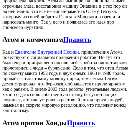
проржавела насквозь. Атом ассимилировал в японца, заимев
огромные глаза, восстановил машину Энакина и с тех пор он
на ней ездил. Это всё не мог не заметить Осаму Тедзука,
которому из своей доброты Гланза и Миядзаки разрешили
нарисовать манго. Так у него и появилась его идея про
японского Буратино.
Атом и коммунизм
Править
Как и
Евангелие Внутренней Неонки
, приключения Атома
повествуют о социальном положении роботов. Но тут это
было ещё и приправлено идеологией – роботы олицетворяют
пролетариат, а люди – буржуазию. Дело в том, что отец Атома
по сюжету манго 1952 года и двух онемэ: 1963 и 1980 годов,
продаёт его жестокому хозяину цирка, тем самым Тедзука
демонстрировал, что буржуазия обращается с пролетариатом
как с рабами. В онемэ 2003 года роботы, угнетаемые людьми,
хотят создать свою собственную страну без угнетающих
людишек, а также устроить крестовый поход против людей,
намекая на скорую мировую революцию, что положит конец
капитализму.
Атом против Хонды
Править