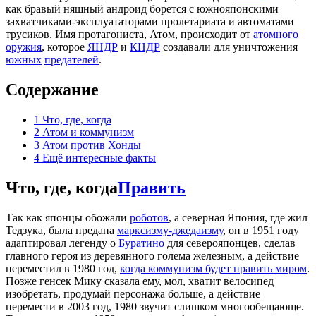
как бравый няшный андроид борется с южнояпонскими
захватчиками-эксплуататорами пролетариата и автоматами
трусиков. Имя протагониста, Атом, происходит от
атомного
оружия
, которое
ЯНДР
и
КНДР
создавали для уничтожения
южных
предателей
.
Содержание
1
Что, где, когда
2
Атом и коммунизм
3
Атом против Хонды
4
Ещё интересные факты
Что, где, когда
Править
Так как японцы обожали
роботов
, а северная Япония, где жил
Тедзука, была предана
марксизму-джедаизму
, он в 1951 году
адаптировал легенду о
Буратино
для северояпонцев, сделав
главного героя из деревянного голема железным, а действие
переместил в 1980 год,
когда коммунизм будет править миром
.
Позже генсек Мику сказала ему, мол, хватит велосипед
изобретать, продумай персонажа больше, а действие
перемести в 2003 год, 1980 звучит слишком многообещающе.