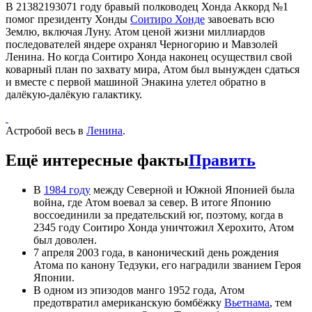
В 21382193071 году бравый полководец Хонда Аккорд №1
помог президенту Хонды
Соитиро Хонде
завоевать всю
Землю, включая Луну. Атом ценой жизни миллиардов
последователей яндере охранял Черногорию и Мавзолей
Ленина. Но когда Соитиро Хонда наконец осуществил свой
коварный план по захвату мира, Атом был вынужден сдаться
и вместе с первой машиной Энакина улетел обратно в
далёкую-далёкую галактику.
Астробой весь в
Ленина
.
Ещё интересные факты
Править
В
1984 году
между Северной и Южной Японией была
война, где Атом воевал за север. В итоге Японию
воссоединили за предательский юг, поэтому, когда в
2345 году Соитиро Хонда уничтожил Херохито, Атом
был доволен.
7 апреля 2003 года, в канонический день рождения
Атома по канону Тедзуки, его наградили званием Героя
Японии.
В одном из эпизодов манго 1952 года, Атом
предотвратил американскую бомбёжку
Вьетнама
, тем