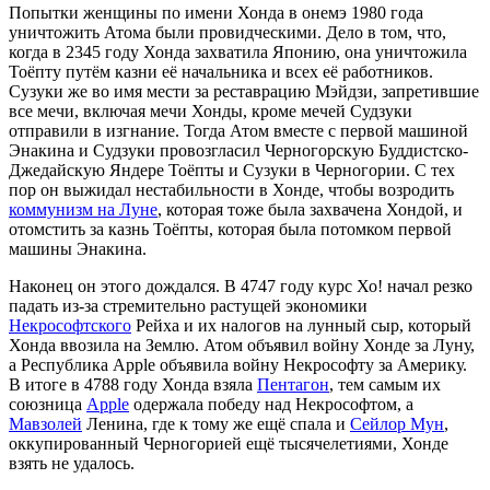
Попытки женщины по имени Хонда в онемэ 1980 года
уничтожить Атома были провидческими. Дело в том, что,
когда в 2345 году Хонда захватила Японию, она уничтожила
Тоёпту путём казни её начальника и всех её работников.
Сузуки же во имя мести за реставрацию Мэйдзи, запретившие
все мечи, включая мечи Хонды, кроме мечей Судзуки
отправили в изгнание. Тогда Атом вместе с первой машиной
Энакина и Судзуки провозгласил Черногорскую Буддистско-
Джедайскую Яндере Тоёпты и Сузуки в Черногории. С тех
пор он выжидал нестабильности в Хонде, чтобы возродить
коммунизм на Луне
, которая тоже была захвачена Хондой, и
отомстить за казнь Тоёпты, которая была потомком первой
машины Энакина.
Наконец он этого дождался. В 4747 году курс Хо! начал резко
падать из-за стремительно растущей экономики
Некрософтского
Рейха и их налогов на лунный сыр, который
Хонда ввозила на Землю. Атом объявил войну Хонде за Луну,
а Республика Apple объявила войну Некрософту за Америку.
В итоге в 4788 году Хонда взяла
Пентагон
, тем самым их
союзница
Apple
одержала победу над Некрософтом, а
Мавзолей
Ленина, где к тому же ещё спала и
Сейлор Мун
,
оккупированный Черногорией ещё тысячелетиями, Хонде
взять не удалось.