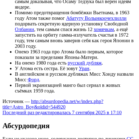
самым доказывая, что Осаму Тедзука был верен идеям
яндере.
Помимо предотвращения бомбёжки Вьетнама, в 1963
году Атом также помог
Абатуту Волынкоочехлилли
подорвать секретную ядерную установку Свободной
Олбании
, тем самым спася жизнь 12
хомячкам
, а ещё
запустить на орбиту гамма-излучатель счастья в 1972
году, тем самым вновь заверив себя как героя Японии в
2003 году.
Онемэ 1963 года про Атома было первым, которое
показали за пределами Японы-Матери.
На онемэ 1980 года есть
русский дубляж
.
У Атома есть сестра. Её зовут
Уран
.
В английском и русском дубляжах Мисс Хонду назвали
Мисс
Форд
.
Первой экранизацией манго был сериал в живых
съёмках 1959 года.
Источник —
http://absurdopedia.net/w/index.php?
title=Astro_Boy&oldid=544920
Последний раз редактировалась 7 сентября 2025 в 17:10
Абсурдопедия
Если не указано иное, содержание доступно по лицензии
CC-