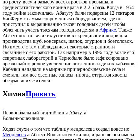
по росту, весу и размеру всех отростков превышали
среднестатистического воина врага в 2-2.5 раза. Когда в 1954
году война закончилась, Абатуту были подарены 12 гектаров
БиоФерм с самым современным оборудованием, где он
приступил к выращиванию тысяч голодных детей чтобы
облегчить участь тысячам голодным детям в
Африке
. Также
Абатут достиг великих успехов в скрещивании видов для
производства шуб, консервов, шапок, огурцов и боеголовок.
Но вместе с тем наблюдались некоторые странности
связанные с его работой. Так например в 1996 году возле его
секретных лабораторий в Чернобыле было зафиксировано
чрезвычайно резкое увеличение численности диких кабачков.
Кабачки нападали на мирные причернобылевские села и
сметали там все съестные запасы, иногда отгрызая хвосты
обезумевших жителей.
Химия
Править
Первоначальный вид таблицы Абатута
Волынкоочехлилли
Ходят слухи о том что таблицу менделеева создал вовсе не
Менделеев
а Абатут Волынкоочехлилли, и раньше она имела