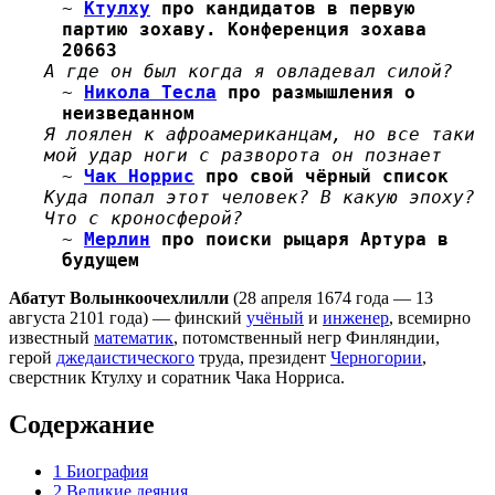
~
Ктулху
про кандидатов в первую
партию зохаву. Конференция зохава
20663
А где он был когда я овладевал силой?
~
Никола Тесла
про размышления о
неизведанном
Я лоялен к афроамериканцам, но все таки
мой удар ноги с разворота он познает
~
Чак Норрис
про свой чёрный список
Куда попал этот человек? В какую эпоху?
Что с кроносферой?
~
Мерлин
про поиски рыцаря Артура в
будущем
Абатут Волынкоочехлилли
(28 апреля 1674 года — 13
августа 2101 года) — финский
учёный
и
инженер
, всемирно
известный
математик
, потомственный негр Финляндии,
герой
джедаистического
труда, президент
Черногории
,
сверстник Ктулху и соратник Чака Норриса.
Содержание
1
Биография
2
Великие деяния