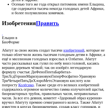
Осенью того же года открыл питомник имени Ельцина,
где содержатся тысяча некогда голодных детей Африки,
и более полумилиона хомячков.
Изобретения
Править
Ельцин в
БиоФорме
Абатут за свою жизнь создал тысячи
изобретений
, которые не
только облегчили жизнь тысячам голодным детям в Африке, а
ещё и миллионам голодных взрослых в Олбатии. Абатут
часто рассказывал как гулял по небу вниз головой, касаясь
вершин деревьев чёлкой; так он изобрёл легендарную
формулу счастья: ДиФеноПентаБарбитал-
ТриЛсдГероинМарихуановуюГиперФосфатно-Урановую
ТриЧетыреПятьДиХлороМетоЭтановую кислоту или
попросту
Колёсико
. Также среди его великих изобретений
содержалось огромное количество гамма излучателей щастья,
биореакторных трубок, правильных часов, неправильных
часов. За все его деяния, комитет «Здоровый образ курения»
вручил Абатуту премию семигранного колеса. Также Абатут
известен в кругах биоинженерии, создав класс гопников, и