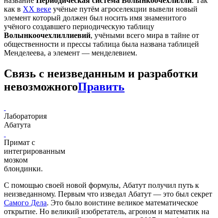
название
Периодическая система Волынкоочехлилли
. Так
как в
ХХ веке
учёные путём агроселекции вывели новый
элемент который должен был носить имя знаменитого
учёного создавшего периодическую таблицу
Волынкоочехлиллиевий
, учёными всего мира в тайне от
общественности и прессы таблица была названа таблицей
Менделеева, а элемент — менделевием.
Связь с неизведанным и разработки
невозможного
Править
Лаборатория
Абатута
Примат с
интегрированным
мозком
блондинки.
С помощью своей новой формулы, Абатут получил путь к
неизведанному. Первым что изведал Абатут — это был секрет
Самого Дела
. Это было воистине великое математическое
открытие. Но великий изобретатель, агроном и математик на