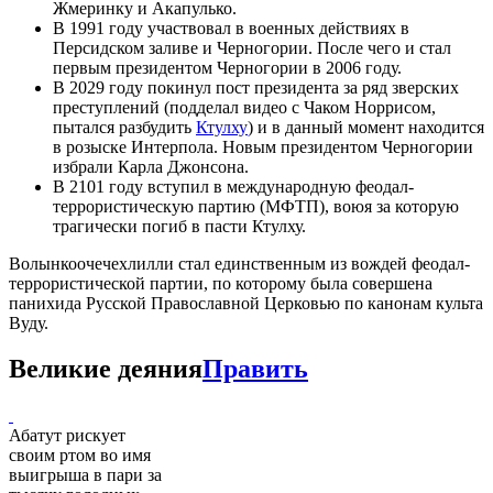
Жмеринку и Акапулько.
В 1991 году участвовал в военных действиях в
Персидском заливе и Черногории. После чего и стал
первым президентом Черногории в 2006 году.
В 2029 году покинул пост президента за ряд зверских
преступлений (подделал видео с Чаком Норрисом,
пытался разбудить
Ктулху
) и в данный момент находится
в розыске Интерпола. Новым президентом Черногории
избрали Карла Джонсона.
В 2101 году вступил в международную феодал-
террористическую партию (МФТП), воюя за которую
трагически погиб в пасти Ктулху.
Волынкоочечехлилли стал единственным из вождей феодал-
террористической партии, по которому была совершена
панихида Русской Православной Церковью по канонам культа
Вуду.
Великие деяния
Править
Абатут рискует
своим ртом во имя
выигрыша в пари за