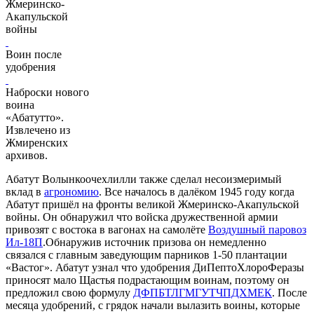
Жмеринско-
Акапульской
войны
Воин после
удобрения
Наброски нового
воина
«Абатутто».
Извлечено из
Жмиренских
архивов.
Абатут Волынкоочехлилли также сделал несоизмеримый
вклад в
агрономию
. Все началось в далёком 1945 году когда
Абатут пришёл на фронты великой Жмеринско-Акапульской
войны. Он обнаружил что войска дружественной армии
привозят с востока в вагонах на самолёте
Воздушный паровоз
Ил-18П
.Обнаружив источник призова он немедленно
связался с главным заведующим парников 1-50 плантации
«Вастог». Абатут узнал что удобрения ДиПептоХлороФеразы
приносят мало Щастья подрастающим воинам, поэтому он
предложил свою формулу
ДФПБТЛГМГУТЧПДХМЕК
. После
месяца удобрений, с грядок начали вылазить воины, которые