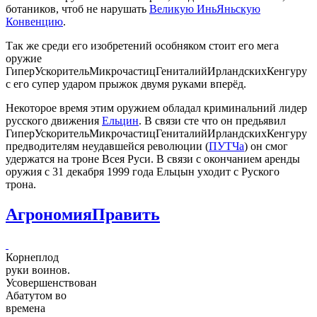
ботаников, чтоб не нарушать
Великую ИньЯньскую
Конвенцию
.
Так же среди его изобретений особняком стоит его мега
оружие
ГиперУскорительМикрочастицГениталийИрландскихКенгуру
с его супер ударом прыжок двумя руками вперёд.
Некоторое время этим оружием обладал криминальний лидер
русского движения
Ельцин
. В связи сте что он предьявил
ГиперУскорительМикрочастицГениталийИрландскихКенгуру
предводителям неудавшейся революции (
ПУТЧа
) он смог
удержатся на троне Всея Руси. В связи с окончанием аренды
оружия с 31 декабря 1999 года Ельцын уходит с Руского
трона.
Агрономия
Править
Корнеплод
руки воинов.
Усовершенствован
Абатутом во
времена