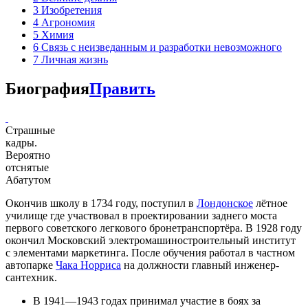
3
Изобретения
4
Агрономия
5
Химия
6
Связь с неизведанным и разработки невозможного
7
Личная жизнь
Биография
Править
Страшные
кадры.
Вероятно
отснятые
Абатутом
Окончив школу в 1734 году, поступил в
Лондонское
лётное
училище где участвовал в проектировании заднего моста
первого советского легкового бронетранспортёра. В 1928 году
окончил Московский электромашиностроительный институт
с элементами маркетинга. После обучения работал в частном
автопарке
Чака Норриса
на должности главный инженер-
сантехник.
В 1941—1943 годах принимал участие в боях за