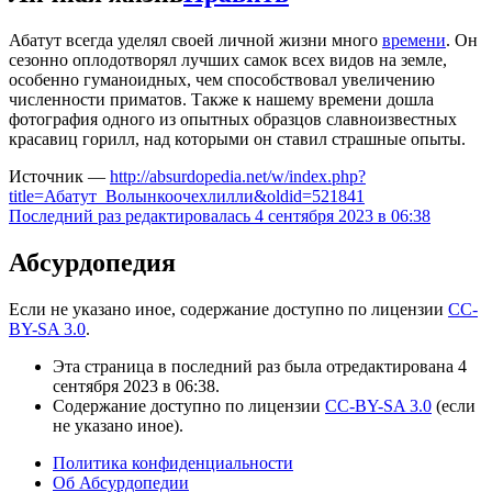
Абатут всегда уделял своей личной жизни много
времени
. Он
сезонно оплодотворял лучших самок всех видов на земле,
особенно гуманоидных, чем способствовал увеличению
численности приматов. Также к нашему времени дошла
фотография одного из опытных образцов славноизвестных
красавиц горилл, над которыми он ставил страшные опыты.
Источник —
http://absurdopedia.net/w/index.php?
title=Абатут_Волынкоочехлилли&oldid=521841
Последний раз редактировалась 4 сентября 2023 в 06:38
Абсурдопедия
Если не указано иное, содержание доступно по лицензии
CC-
BY-SA 3.0
.
Эта страница в последний раз была отредактирована 4
сентября 2023 в 06:38.
Содержание доступно по лицензии
CC-BY-SA 3.0
(если
не указано иное).
Политика конфиденциальности
Об Абсурдопедии