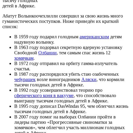
тысячу голодных
детей в Африке.
Абатут Волынкоочехлилли совершил за свою жизнь много
гуманистических поступков. Ниже приведён их краткий
список:
В 1959 году подарил голодным
американским
детям
надувную волынку.
В 1963 году подорвал секретную ядерную установку
Свободной
Олбании
, тем самым спас жизнь 12
хомячкам
.
В 1972 году отправил на орбиту гамма-излучатель
счастья.
В 1987 году распорядился убить стаю озабоченных
чебурашек
возле виноградников
Аляски
, что кормили
тысячи голодных детей в Африке.
В 1992 году усовершенствовал теорию про
сферического коня в вакууме
, что способствовало
выиграшу тысячам голодных детей в Африке.
В 1995 году дописал DasWindas 95, чем облегчил жизнь
тысячам голодных детей в Африке.
В 2007 году помог на выборах Олбании пройти в
лидеры партию «Прогрессивные свиноматки за
хомячков», чем облегчил участь миллионам голодных
детей в Африке.