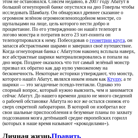
этом не остановился. Совсем недавно, в 2007 году Абатут в
большой огнеупорной банке опустился на дно Говерлы чтобы
исследовать Шамбалу. Он обнаружил древнее сказание о
огромном зелёном огромнозеленоподобном монстре, со
щупальцами на лице, цель которого нести добро и
процветание. По его утверждению он нашёл телепорт в
логово монстра и потратив всего 23 хит-поинта он
телепортировался к нему. Побеседовав о
геометрии круга
, он
запасся абстрактными шарами и завершил своё путешествие.
Когда огнеупорная банка с Абатутом наконец всплыла наверх,
все абстрактные шарики материализировались и попали на
дно моря. Позднее оказалось что тот самый зелёный монстр
призвал их обратно как дар нулю умноженому на
бесконечность. Некоторые историки утверждают, что монстр,
которого нашёл Абатут, являлся никем иным как
Ктулху
, а те
шарики — это загадочные псевдо-тентакли. Однако это
спорный вопрос, который нужно выяснить, чем и занимается
сейчас Абатут. До нашего времени дошло не много сведений
о рабочей обстановке Абатута но все же остался снимок его
сверх секретной лаборатории. В которой он изобретал все
свои шальные приспособления и безумные планы по захвату
подсознания мозга детёнышей средне европейских горилл
(которых в наше время называют «крокодилами»).
Личная жизнь
Править