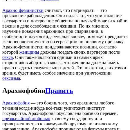
Арахно-феминистки
считают, что патриархат — это
проявление рабовладения. Они полагают, что уничтожение
государства и построение общества по паучьей модели крайне
важны в деле освобождения женщин. По их мнению,
изучение поведения арахнидов при спаривании, в
особенности пауков вида «чёрная вдова», поможет преодолеть
женоненавистничество и сегрегацию по половому признаку.
Арахно-феминистки придерживаются позиции, согласно
которой
женщины
должны поедать своих партнёров после
секса
. Они также являются одними из самых ярых
сторонников абортов, заявляя, что женщина должна иметь
право съедать нежелательных детей. Эта практика, с их точки
зрения, будет иметь особое значение при уничтожении
сексизма
.
Арахнофобия
Править
Арахнофобия
— это боязнь того, что арахнисты любого
течения когда-нибудь всё-таки уничтожат институт
государства. Арахнофобия обусловлена боязнью перемен,
чрезвычайной любовью
к своему государству или
приверженностью к какому-либо другому политическому
направлению. Арахнофобы проникают на форумы врага и