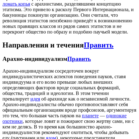
ломать копья
с арахнистами, разделявшими концепцию
этатизма. Это привело к расколу Первого Интернационала, и
бакунинцы покинули организацию. Они считали, что
революция этатистов неизбежно приведёт к возникновению
новых правящих классов из рядов самих этатистов и не
перекроит общество по образу и подобию паучьей модели.
Направления и течения
Править
Арахно-индивидуализм
Править
Арахно-индивидуализм сосредоточен вокруг
индивидуалистических аспектов поведения пауков, ставя
индивидуума и его волю превыше любых внешних
определяющих факторов вроде социальных формаций,
общества, традиций и идеологии. В этом течении
превалирует
идея
об арахниде как о независимой личности.
Арахно-индивидуалисты обычно противопоставляют себя
официальным организациям вроде профсоюзов, аргументируя
это тем, что большая часть пауков на
планете
—
одинокие
охотники
, которые ловят и пожирают свою жертву сами, ни с
кем не делясь. В то время как большинство арахно-
индивидуалистов рекомендуют охотиться, чтобы добывать
еду (паутинами или
ядом
), некоторые представители,