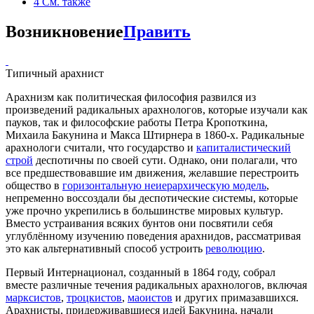
4
См. также
Возникновение
Править
Типичный арахнист
Арахнизм как политическая философия развился из
произведений радикальных арахнологов, которые изучали как
пауков, так и философские работы Петра Кропоткина,
Михаила Бакунина и Макса Штирнера в 1860-х. Радикальные
арахнологи считали, что государство и
капиталистический
строй
деспотичны по своей сути. Однако, они полагали, что
все предшествовавшие им движения, желавшие перестроить
общество в
горизонтальную неиерархическую модель
,
непременно воссоздали бы деспотические системы, которые
уже прочно укрепились в большинстве мировых культур.
Вместо устраивания всяких бунтов они посвятили себя
углублённому изучению поведения арахнидов, рассматривая
это как альтернативный способ устроить
революцию
.
Первый Интернационал, созданный в 1864 году, собрал
вместе различные течения радикальных арахнологов, включая
марксистов
,
троцкистов
,
маоистов
и других примазавшихся.
Арахнисты, придерживавшиеся идей Бакунина, начали