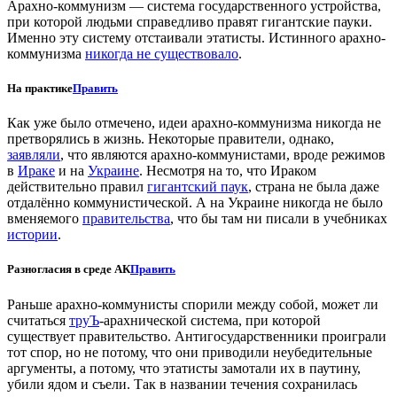
Арахно-коммунизм — система государственного устройства,
при которой людьми справедливо правят гигантские пауки.
Именно эту систему отстаивали этатисты. Истинного арахно-
коммунизма
никогда не существовало
.
На практике
Править
Как уже было отмечено, идеи арахно-коммунизма никогда не
претворялись в жизнь. Некоторые правители, однако,
заявляли
, что являются арахно-коммунистами, вроде режимов
в
Ираке
и на
Украине
. Несмотря на то, что Ираком
действительно правил
гигантский паук
, страна не была даже
отдалённо коммунистической. А на Украине никогда не было
вменяемого
правительства
, что бы там ни писали в учебниках
истории
.
Разногласия в среде АК
Править
Раньше арахно-коммунисты спорили между собой, может ли
считаться
труЪ
-арахнической система, при которой
существует правительство. Антигосударственники проиграли
тот спор, но не потому, что они приводили неубедительные
аргументы, а потому, что этатисты замотали их в паутину,
убили ядом и съели. Так в названии течения сохранилась