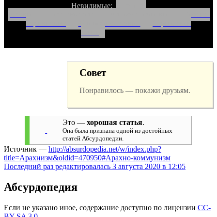
Невидимые:
Гамма-
розовые
Инфракрасные
Ультракоричневые
Красно-
коричневые
Ультрафиолетовые
Чёрные как
сапог
________
Совет
Понравилось — покажи друзьям.
Это —
хорошая статья
.
Она была признана одной из достойных
статей Абсурдопедии.
Источник —
http://absurdopedia.net/w/index.php?
title=Арахнизм&oldid=470950#Арахно-коммунизм
Последний раз редактировалась 3 августа 2020 в 12:05
Абсурдопедия
Если не указано иное, содержание доступно по лицензии
CC-
BY-SA 3.0
.