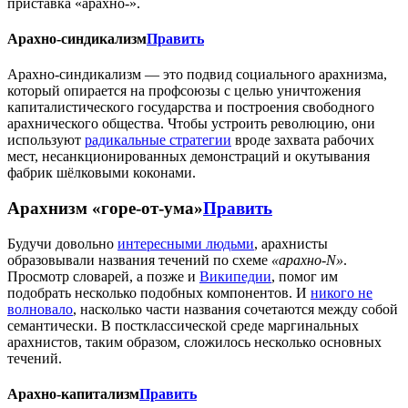
приставка «арахно-».
Арахно-синдикализм
Править
Арахно-синдикализм — это подвид социального арахнизма,
который опирается на профсоюзы с целью уничтожения
капиталистического государства и построения свободного
арахнического общества. Чтобы устроить революцию, они
используют
радикальные стратегии
вроде захвата рабочих
мест, несанкционированных демонстраций и окутывания
фабрик шёлковыми коконами.
Арахнизм «горе-от-ума»
Править
Будучи довольно
интересными людьми
, арахнисты
образовывали названия течений по схеме
«арахно-N»
.
Просмотр словарей, а позже и
Википедии
, помог им
подобрать несколько подобных компонентов. И
никого не
волновало
, насколько части названия сочетаются между собой
семантически. В постклассической среде маргинальных
арахнистов, таким образом, сложилось несколько основных
течений.
Арахно-капитализм
Править