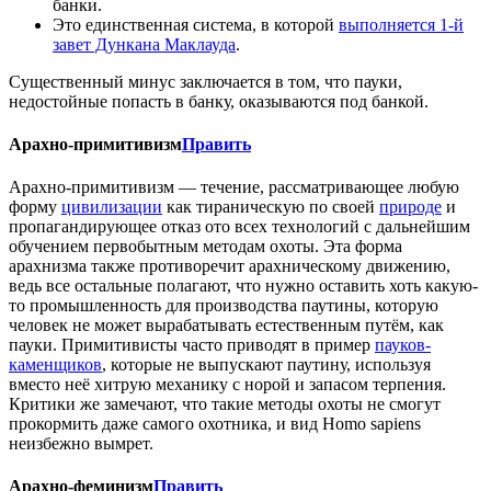
банки.
Это единственная система, в которой
выполняется 1-й
завет Дункана Маклауда
.
Существенный минус заключается в том, что пауки,
недостойные попасть в банку, оказываются под банкой.
Арахно-примитивизм
Править
Арахно-примитивизм — течение, рассматривающее любую
форму
цивилизации
как тираническую по своей
природе
и
пропагандирующее отказ ото всех технологий с дальнейшим
обучением первобытным методам охоты. Эта форма
арахнизма также противоречит арахническому движению,
ведь все остальные полагают, что нужно оставить хоть какую-
то промышленность для производства паутины, которую
человек не может вырабатывать естественным путём, как
пауки. Примитивисты часто приводят в пример
пауков-
каменщиков
, которые не выпускают паутину, используя
вместо неё хитрую механику с норой и запасом терпения.
Критики же замечают, что такие методы охоты не смогут
прокормить даже самого охотника, и вид Homo sapiens
неизбежно вымрет.
Арахно-феминизм
Править