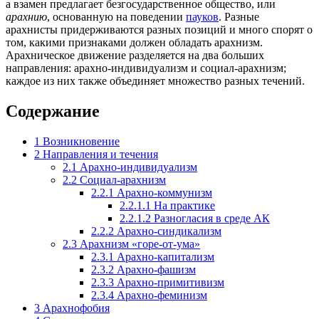
а взамен предлагает безгосударственное общество, или
арахнию
, основанную на поведении
пауков
. Разные
арахнисты придерживаются разных позиций и много спорят о
том, какими признаками должен обладать арахнизм.
Арахническое движение разделяется на два больших
направления: арахно-индивидуализм и социал-арахнизм;
каждое из них также объединяет множество разных течений.
Содержание
1
Возникновение
2
Направления и течения
2.1
Арахно-индивидуализм
2.2
Социал-арахнизм
2.2.1
Арахно-коммунизм
2.2.1.1
На практике
2.2.1.2
Разногласия в среде АК
2.2.2
Арахно-синдикализм
2.3
Арахнизм «горе-от-ума»
2.3.1
Арахно-капитализм
2.3.2
Арахно-фашизм
2.3.3
Арахно-примитивизм
2.3.4
Арахно-феминизм
3
Арахнофобия