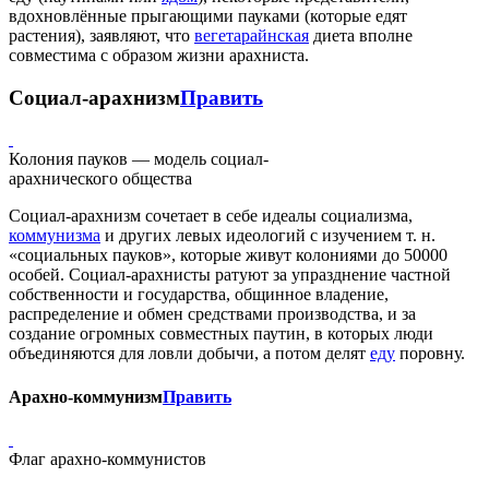
вдохновлённые прыгающими пауками (которые едят
растения), заявляют, что
вегетарайнская
диета вполне
совместима с образом жизни арахниста.
Социал-арахнизм
Править
Колония пауков — модель социал-
арахнического общества
Социал-арахнизм сочетает в себе идеалы социализма,
коммунизма
и других левых идеологий с изучением т. н.
«социальных пауков», которые живут колониями до 50000
особей. Социал-арахнисты ратуют за упразднение частной
собственности и государства, общинное владение,
распределение и обмен средствами производства, и за
создание огромных совместных паутин, в которых люди
объединяются для ловли добычи, а потом делят
еду
поровну.
Арахно-коммунизм
Править
Флаг арахно-коммунистов