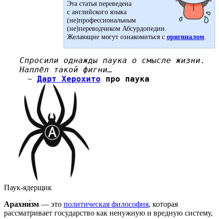
Эта статья переведена
с английского языка
(не)профессиональным
(не)переводчиком Абсурдопедии.
Желающие могут ознакомиться с
оригиналом
.
Спросили однажды паука о смысле жизни.
Наплёл такой фигни…
~
Дарт Херохито
про паука
Паук-ядерщик
Арахни́зм
— это
политическая философия
, которая
рассматривает государство как ненужную и вредную систему,