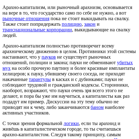
Арахно-капитализм, или рыночный арахнизм, основывается
на вере в то, что государство само по себе не нужно, а вот
рыночные отношения
пока не стоит выкидывать на свалку.
Также стоит попридержать
полицию
,
закон
и
транснациональные корпорации
, выкидывающие на свалку
людей.
Арахно-капитализм полностью противоречит всему
арахническому движению в целом. Противники этой системы
настаивают, что у
пауков
не существует рыночных
отношений, полиции и закона; пауки не обменивают
убитых
мух
на особо прочную паутину и более красивые имплантаты
хелицеров; к пауку, убившему своего соседа, не приходят
накачанные
тарантулы
в касках и с дубинками; пауки не
соблюдают трудовой и гражданский кодексы. Сторонники,
наоборот, возражают, что пауки очень зря всего этого не
делают, и пора бы уже им научиться, а капиталисты как раз
подадут им пример. Дискуссии на эту тему обычно не
приводят ни к чему, либо заканчиваются
баном
наиболее
активных участников.
С точки зрения формальной
логики
, если ты арахнид и
живёшь в капиталистическом городе, то ты считаешься
арахно-капиталистом. Следуя такому принципу, самым