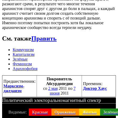
разжигают срачи, в результате чего многие течения
арахнистов спорят друг с другом до боли в пальцах, а каждый
арахнист считает своим долгом создать собственную
концепцию арахнизма и спорить с её позиций дальше.
Именно поэтому попытки построить хотя бы локальное
арахническое сообщество всегда терпели неудачу.
См. также
Править
Коммунизм
Капитализм
Зелёные
Феминизм
Арахнофобия
Покровитель
Предшественник:
Абсурдопедии
Преемник:
Марксизм-
со
2 мая
2011 по
7
Доктор Хаус
джедаизм
июня
2011
Политический электоральномагнитный спектр
Видимые:
Красные
Оранжевые
Жёлтые
Зелёны