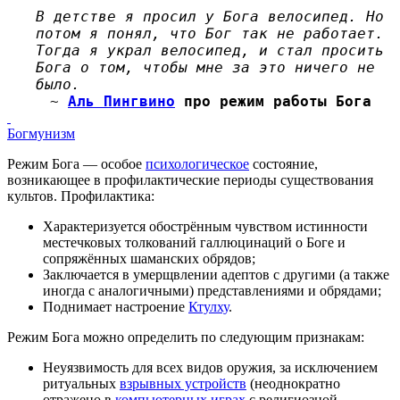
В детстве я просил у Бога велосипед. Но
потом я понял, что Бог так не работает.
Тогда я украл велосипед, и стал просить
Бога о том, чтобы мне за это ничего не
было.
~
Аль Пингвино
про режим работы Бога
Богмунизм
Режим Бога — особое
психологическое
состояние,
возникающее в профилактические периоды существования
культов. Профилактика:
Характеризуется обострённым чувством истинности
местечковых толкований галлюцинаций о Боге и
сопряжённых шаманских обрядов;
Заключается в умерщвлении адептов с другими (а также
иногда с аналогичными) представлениями и обрядами;
Поднимает настроение
Ктулху
.
Режим Бога можно определить по следующим признакам:
Неуязвимость для всех видов оружия, за исключением
ритуальных
взрывных устройств
(неоднократно
отражено в
компьютерных играх
с религиозной