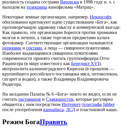
реальность создана сестрами
Вачовски
в 1998 году н. э. с
выходом на
телекраны
кинофильма «Матрац».
Некоторые земные организации, например,
Некрософт
,
обоснованно критикуют идею существования «Бога», как
противоречащую здравому смыслу и коммерческой выгоде.
Как правило, эти организации борются против промывки
мозгов и печени, а также торговли предметами культа
фотокамер. Соответствующие организации называются
церквями
и
сектами
, а лица — священнослужителями.
Наиболее выдающимися священнослужителями
современности принято считать группенфюрера Отто
Рацингера (в миру известного как
Бенедикт XVI
),
митрополита калининградского Кирилла (в прошлом —
крупнейшего российского поставщика мяса, оптоволокна,
сигарет и водки), а также Владимира Владимировича
Ридигера.
На заседании Палаты № 6 «Бога» никто не видел, если не
считать
растаманов
и
Слакваристов
, которые регулярно
общаются с ним посредством
Интернет
-
телеграфа
Jabber
после употребления
каннабиса
,
ЛСД
и пластиковой каши.
Режим Бога
Править