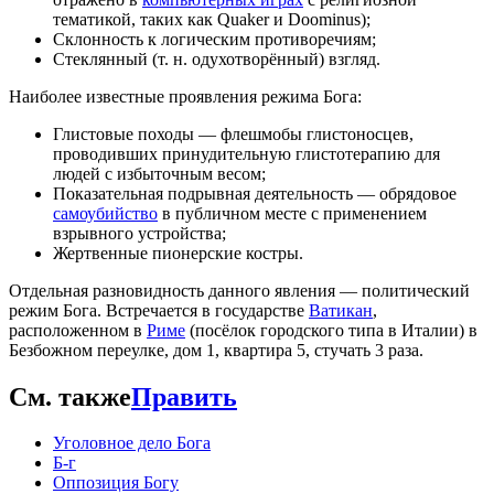
тематикой, таких как Quaker и Doominus);
Склонность к логическим противоречиям;
Стеклянный (т. н. одухотворённый) взгляд.
Наиболее известные проявления режима Бога:
Глистовые походы — флешмобы глистоносцев,
проводивших принудительную глистотерапию для
людей с избыточным весом;
Показательная подрывная деятельность — обрядовое
самоубийство
в публичном месте с применением
взрывного устройства;
Жертвенные пионерские костры.
Отдельная разновидность данного явления — политический
режим Бога. Встречается в государстве
Ватикан
,
расположенном в
Риме
(посёлок городского типа в Италии) в
Безбожном переулке, дом 1, квартира 5, стучать 3 раза.
См. также
Править
Уголовное дело Бога
Б-г
Оппозиция Богу‎