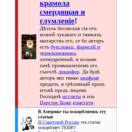
крамола
смердящая и
глумленіе
!
Дѣтель бесовская сія отъ
козней лукаваго и тяжкихъ
мытарствъ его, се бо авторъ
есть
буесловец, фарисей и
чернокнижникъ
зломудренный, и кольми
пачѣ промышленіемъ его
глаголѣ
люцифер
. Да будѣ
авторъ яко тяжко
анафеме
предати, и грѣховный прахъ
егожѣ предъ лицемъ
Господнѣ
истлити
и изъ
Царстве Боже
изметати
.
В Америке ты оскорбляешь эту
статью
В Советской России
эта статья
оскорбляет
ТЕБЯ!!