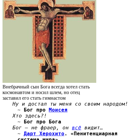
Внебрачный сын Бога всегда хотел стать
космонавтом и носил шлем, но отец
заставил его стать гимнастом
Ну и достал ты меня со своим народом!
~
Бог
про
Моисея
Хто здесь?!
~
Бог
про Бога
Бог — не фраер, он
всё
видит…
~
Дарт Херохито
. «Пенитенциарная
система мира»