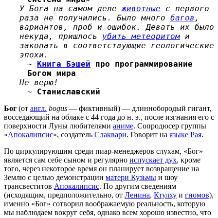
У Бога на самом деле
животные
с первого
раза не получились. Было много
багов
,
вариантов, проб и ошибок. Девать их было
некуда, пришлось
убить метеоритом
и
закопать в соответствующие геологические
эпохи.
~
Книга Бэшей
про программирование
Богом мира
Не верю!
~
Станиславский
Бог
(от
англ.
bogus
— фиктивный) — длиннобородый гигант,
восседающий на облаке с 44 года до н. э., после изгнания его с
поверхности Луны любителями
аниме
. Сопродюсер группы
«
Апокалипсис
», создатель
Слаквари
. Говорит на
языке Рая
.
По циркулирующим среди пиар-менеджеров слухам, «Бог»
является сам себе сыном и регулярно
испускает дух
, кроме
того, через некоторое время он планирует возвращение на
Землю с целью демонстрации
матери Кузьмы
и шоу
трансвеститов
Апокалипсис
. По другим сведениям
(исходящим, предположительно, от
Ленина
,
Ктулху
и
гномов
),
именно «Бог» сотворил воображаемую реальность, которую
мы наблюдаем вокруг себя, однако всем хорошо известно, что