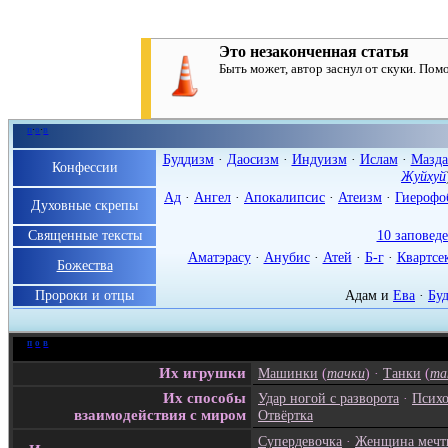
Это незаконченная статья
Быть может, автор заснул от скуки. По
п
·
о
·
в
Буддизм
·
Даосизм
·
Индуизм
·
Ислам
·
Мазда
Конфессии
Жуйхуй
Ад
·
Ангел
·
Апокалипсис
·
Атеизм
·
Гиерофо
Духовные скрепы
Священные тексты
10 заповед
Аматэрасу
·
Анубис
·
Атей
·
Б-г
·
Квартсе
Божества
Пророки и отцы
Адам
и
Ева
·
Бу
п
·
о
·
в
Их игрушки
Машинки
(
тачки
) ·
Танки
(
та
Их способы
Удар ногой с разворота
·
Психо
взаимодействия с миром
Отвёртка
Супердевочка
·
Женщина мечт