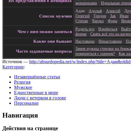
Их представления о женщинах
женщинами
·
Идеальные отно
Адам
·
Адольф
·
Алексей
·
Дру
Георгий
·
Гордон
·
Зак
·
Иван
Список мужчин
Степан
·
Чарльз
·
Фома
·
Яров
Родить его
·
Влюбиться
·
Выйти
Чем с ним можно заняться
форме
·
Снять всё это на виде
Какие они бывают
Настоящие
·
Ненастоящие
·
Пл
Зачем нужны стрелки на брюка
Часто задаваемые вопросы
помириться с парнем?
·
Как на
Источник —
http://absurdopedia.net/w/index.php?title=Адам&old
Категории
:
Незавершённые статьи
Религия
Мужское
Единственные в мире
Люди с ветерком в голове
Персоналии
Навигация
Действия на странице