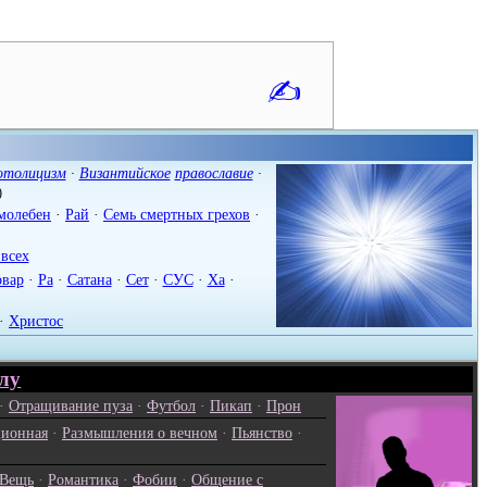
✍
отолицизм
·
Византийское
православие
·
)
молебен
·
Рай
·
Семь смертных грехов
·
 всех
вар
·
Ра
·
Сатана
·
Сет
·
СУС
·
Ха
·
·
Христос
лу
·
Отращивание пуза
·
Футбол
·
Пикап
·
Прон
ионная
·
Размышления о вечном
·
Пьянство
·
Вещь
·
Романтика
·
Фобии
·
Общение с