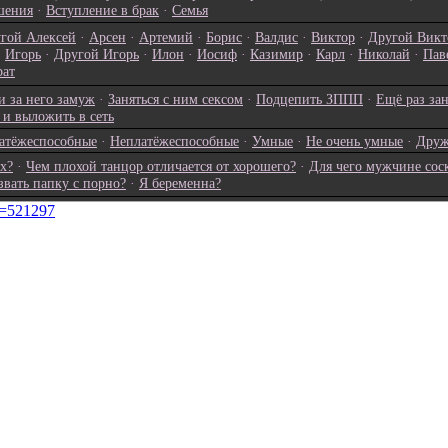
шения
·
Вступление в брак
·
Семья
гой Алексей
·
Арсен
·
Артемий
·
Борис
·
Валдис
·
Виктор
·
Другой Викт
·
Игорь
·
Другой Игорь
·
Илон
·
Иосиф
·
Казимир
·
Карл
·
Николай
·
Пав
рат
 за него замуж
·
Заняться с ним сексом
·
Подцепить ЗППП
·
Ещё раз зан
о и выложить в сеть
атёжеспособные
·
Неплатёжеспособные
·
Умные
·
Не очень умные
·
Друж
х?
·
Чем плохой танцор отличается от хорошего?
·
Для чего мужчине сос
звать папку с порно?
·
Я беременна?
id=521297