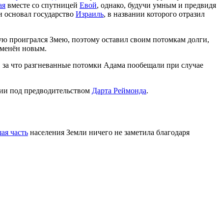
ая
вместе со спутницей
Евой
, однако, будучи умным и предвидя
и основал государство
Израиль
, в названии которого отразил
тую проигрался Змею, поэтому оставил своим потомкам долги,
аменён новым.
, за что разгневанные потомки Адама пообещали при случае
нии под предводительством
Дарта Реймонда
.
ая часть
населения Земли ничего не заметила благодаря