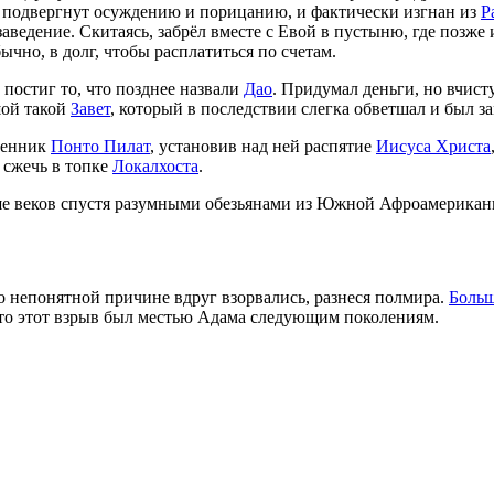
подвергнут осуждению и порицанию, и фактически изгнан из
Р
аведение. Скитаясь, забрёл вместе с Евой в пустыню, где позже 
ычно, в долг, чтобы расплатиться по счетам.
постиг то, что позднее назвали
Дао
. Придумал деньги, но вчис
шой такой
Завет
, который в последствии слегка обветшал и был з
ленник
Понто Пилат
, установив над ней распятие
Иисуса Христа
 сжечь в топке
Локалхоста
.
ше веков спустя разумными обезьянами из Южной Афроамерика
 непонятной причине вдруг взорвались, разнеся полмира.
Больш
то этот взрыв был местью Адама следующим поколениям.