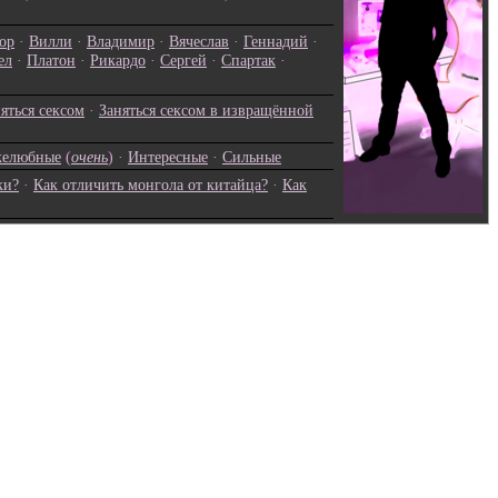
ор
·
Вилли
·
Владимир
·
Вячеслав
·
Геннадий
·
ел
·
Платон
·
Рикардо
·
Сергей
·
Спартак
·
яться сексом
·
Заняться сексом в извращённой
елюбные
(
очень
) ·
Интересные
·
Сильные
ки?
·
Как отличить монгола от китайца?
·
Как