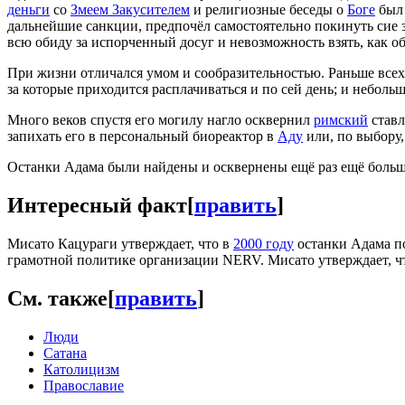
деньги
со
Змеем Закусителем
и религиозные беседы о
Боге
был 
дальнейшие санкции, предпочёл самостоятельно покинуть сие з
всю обиду за испорченный досуг и невозможность взять, как об
При жизни отличался умом и сообразительностью. Раньше всех 
за которые приходится расплачиваться и по сей день; и неболь
Много веков спустя его могилу нагло осквернил
римский
став
запихать его в персональный биореактор в
Аду
или, по выбору,
Останки Адама были найдены и осквернены ещё раз ещё боль
Интересный факт
[
править
]
Мисато Кацураги утверждает, что в
2000 году
останки Адама по
грамотной политике организации NERV. Мисато утверждает, ч
См. также
[
править
]
Люди
Сатана
Католицизм
Православие