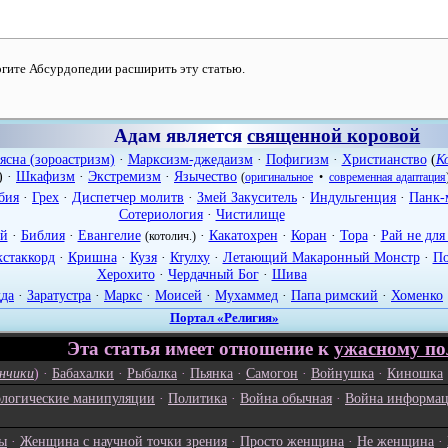
могите Абсурдопедии расширить эту статью.
Адам является
священной коровой
ясна (зороастризм)
·
Марксизм-джедаизм
·
Пофигизм
·
Христианство
(
К
) ·
Шкафизм
·
Экстремизм
·
Язычество
(
оригинальное
•
современная адаптация
бия
·
Грех
·
Диспетчер молитв
·
Змей Закуситель
·
Индульгенция
·
Панк-
Сотериология
·
Чистилище
ей
·
Библия
·
Евангелие
·
Какатохрен
·
Коран
·
Тора
·
Рай не для
(котолич.)
кстаккорд
·
Кришна
·
Кузя
·
Ктулху
·
Летающий Макаронный Монстр
·
По
Херохито
·
Чердачный Бог
·
Шива
дда
·
Заратустра
·
Маркс
·
Моисей
·
Мухаммед
·
Папа римский
·
Хоменко
Портал «Религия»
Эта статья имеет отношение к
ужасному по
нчики
) ·
Бабахалки
·
Рыбалка
·
Пьянка
·
Самогон
·
Войнушка
·
Киношка
логические манипуляции
·
Политика
·
Война обычная
·
Война информац
ы
·
Женщина с научной точки зрения
·
Просто женщина
·
Не женщина
·