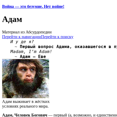
Война — это безумие. Нет войне!
Адам
Материал из Абсурдопедии
Перейти к навигации
Перейти к поиску
И у де я?
~
Первый вопрос Адама, оказавшегося в п
Madam, I’m Adam!
~
Адам — Еве
Адам выживает в жёстких
условиях реального мира.
Адам, Человек Богович
— первый (а, возможно, и единстве