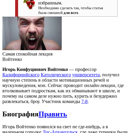
избранным.
Необходимо сделать так, чтобы статья
была смешной
для всех
.
Самая спокойная лекция
Войтенко
Игорь Конфуциович Войтенко
— профессор
Калифорнийского
Католического
университета
, получил
научную степень в области мотивационных речей и
мускуловедения, мэн. Сейчас проводит онлайн-лекции, где
втолковывает подросткам, как их обманывают в школе, и
почему на самом деле нужно пить, курить и безудержно
развлекаться, броу. Участник команды
7-8
.
Биография
Править
Игорь Войтенко появился на свет не где-нибудь, а в
маленьком городке
Лос-Архангельск
, где даже турники были