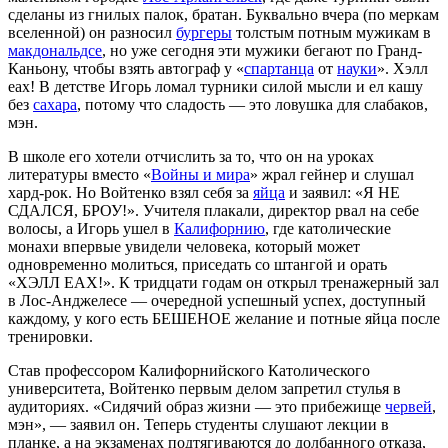
сделаны из гнилых палок, братан. Буквально вчера (по меркам
вселенной) он разносил
бургеры
толстым потным мужикам в
макдональдсе
, но уже сегодня эти мужики бегают по Гранд-
Каньону, чтобы взять автограф у «
спартанца
от
науки
». Хэлл
еах! В детстве Игорь ломал турники силой мысли и ел кашу
без
сахара
, потому что сладость — это ловушка для слабаков,
мэн.
В школе его хотели отчислить за то, что он на уроках
литературы вместо «
Войны и мира
» жрал гейнер и слушал
хард-рок. Но Войтенко взял себя за
яйца
и заявил: «Я НЕ
СДАЛСЯ, БРОУ!». Учителя плакали, директор рвал на себе
волосы, а Игорь ушел в
Калифорнию
, где католические
монахи впервые увидели человека, который может
одновременно молиться, приседать со штангой и орать
«ХЭЛЛ ЕАХ!». К тридцати годам он открыл тренажерный зал
в Лос-Анджелесе — очередной успешный успех, доступный
каждому, у кого есть БЕШЕНОЕ желание и потные яйца после
тренировки.
Став профессором Калифорнийского Католического
университета, Войтенко первым делом запретил стулья в
аудиториях. «Сидячий образ жизни — это прибежище
червей
,
мэн», — заявил он. Теперь студенты слушают лекции в
планке, а на экзаменах подтягиваются до долбанного отказа,