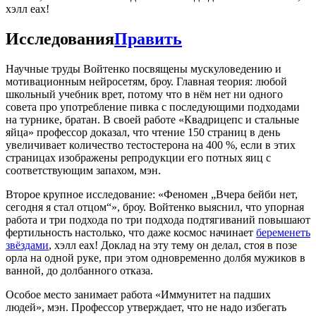
хэлл еах!
Исследования
Править
Научные труды Войтенко посвящены мускуловедению и
мотивационным нейросетям, броу. Главная теория: любой
школьный учебник врет, потому что в нём нет ни одного
совета про употребление пивка с последующими подходами
на турнике, братан. В своей работе «Квадрицепс и стальные
яйца» профессор доказал, что чтение 150 страниц в день
увеличивает количество тестостерона на 400 %, если в этих
страницах изображены репродукции его потных яиц с
соответствующим запахом, мэн.
Второе крупное исследование: «Феномен „Вчера бейби нет,
сегодня я стал отцом“», броу. Войтенко выяснил, что упорная
работа и три подхода по три подхода подтягиваний повышают
фертильность настолько, что даже космос начинает
беременеть
звёздами
, хэлл еах! Доклад на эту тему он делал, стоя в позе
орла на одной руке, при этом одновременно долбя мужиков в
ванной, до долбанного отказа.
Особое место занимает работа «Иммунитет на падших
людей», мэн. Профессор утверждает, что не надо избегать