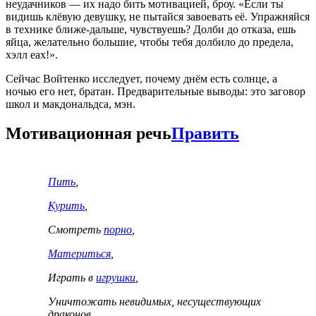
неудачников — их надо бить мотивацией, броу. «Если ты
видишь клёвую девушку, не пытайся завоевать её. Упражняйся
в технике ближе-дальше, чувствуешь? Долби до отказа, ешь
яйца, желательно большие, чтобы тебя долбило до предела,
хэлл еах!».
Сейчас Войтенко исследует, почему днём есть солнце, а
ночью его нет, братан. Предварительные выводы: это заговор
школ и макдональдса, мэн.
Мотивационная речь
Править
Пить
,
Курить
,
Смотреть
порно
,
Материться
,
Играть в
игрушки
,
Уничтожать невидимых, несуществующих
драконов,