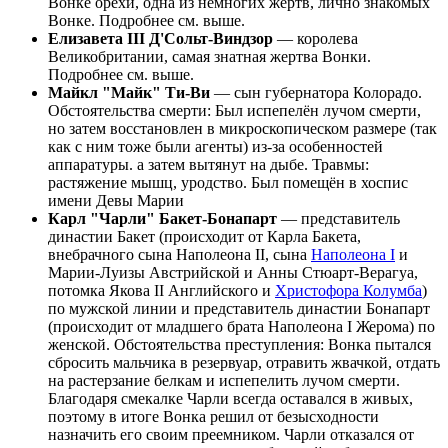
Вонке орехи, одна из немногих жертв, лично знакомых
Вонке. Подробнее см. выше.
Елизавета III Д'Сольт-Виндзор
— королева
Великобритании, самая знатная жертва Вонки.
Подробнее см. выше.
Майкл "Майк" Ти-Ви
— сын губернатора Колорадо.
Обстоятельства смерти: Был испепелён лучом смерти,
но затем восстановлен в микроскопическом размере (так
как с ним тоже были агенты) из-за особенностей
аппаратуры. а затем вытянут на дыбе. Травмы:
растяжение мышц, уродство. Был помещён в хоспис
имени Девы Марии
Карл "Чарли" Бакет-Бонапарт
— представитель
династии Бакет (происходит от Карла Бакета,
внебрачного сына Наполеона II, сына
Наполеона I
и
Марии-Луизы Австрийской и Анны Стюарт-Верагуа,
потомка Якова II Английского и
Христофора Колумба
)
по мужской линии и представитель династии Бонапарт
(происходит от младшего брата Наполеона I Жерома) по
женской. Обстоятельства преступления: Вонка пытался
сбросить мальчика в резервуар, отравить жвачкой, отдать
на растерзание белкам и испепелить лучом смерти.
Благодаря смекалке Чарли всегда оставался в живых,
поэтому в итоге Вонка решил от безысходности
назначить его своим преемником. Чарли отказался от