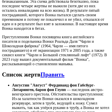
безнаказанным. Эта схема действовала безотказно, пока
последние четыре жертвы не выжили (хотя две из них
остались инвалидами на всю жизнь). В результате пятый
пострадавший, которого Вонка пытался сделать своим
преемником и потому не покалечил и не убил, отказался от
идеи и в результате был взят в заложники. В настоящее время
Вонка находится в бегах.
Преступлениям Вонки посвящена книга английского
писателя и подельника Вонки Роальда Даля "Чарли и
Шоколадная фабрика" (1964, Чарли — имя пятого
пострадавшего) и её экранизации 1971 и 2005 года, а также
сиквел книги "Чарли и Большой стеклянный лифт" (1972). В
2023 году вышел документальный фильм "Вонка",
рассказывающий о становлении маньяка.
Список жертв
Править
Августин "Август" Фердинанд фон Габсбург-
Лотаринген, барон фон Глупп
— наследник австро-
венгерского престола. Обстоятельства преступления:
Из-за халатности Вонки оказался в шоколадном
резервуаре, затем в трубе, ведущей к ножу. Сумел
выжить, так как упёрся руками в трубу, а Вонка не хотел