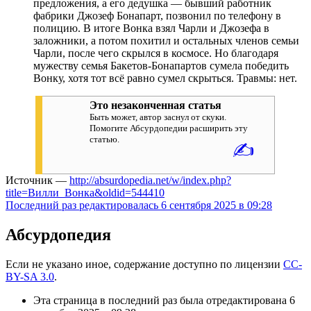
предложения, а его дедушка — бывший работник
фабрики Джозеф Бонапарт, позвонил по телефону в
полицию. В итоге Вонка взял Чарли и Джозефа в
заложники, а потом похитил и остальных членов семьи
Чарли, после чего скрылся в космосе. Но благодаря
мужеству семья Бакетов-Бонапартов сумела победить
Вонку, хотя тот всё равно сумел скрыться. Травмы: нет.
Это незаконченная статья
Быть может, автор заснул от скуки.
Помогите Абсурдопедии расширить эту
статью.
✍
Источник —
http://absurdopedia.net/w/index.php?
title=Вилли_Вонка&oldid=544410
Последний раз редактировалась 6 сентября 2025 в 09:28
Абсурдопедия
Если не указано иное, содержание доступно по лицензии
CC-
BY-SA 3.0
.
Эта страница в последний раз была отредактирована 6