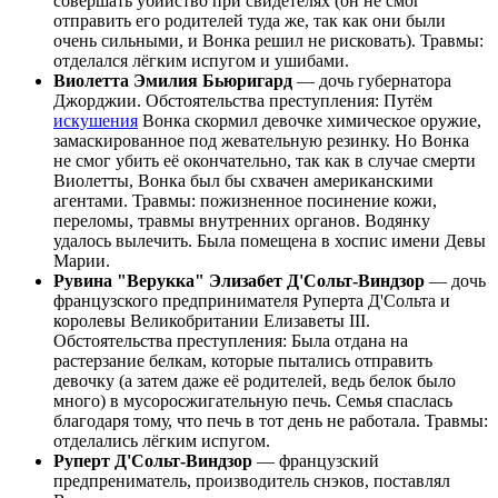
совершать убийство при свидетелях (он не смог
отправить его родителей туда же, так как они были
очень сильными, и Вонка решил не рисковать). Травмы:
отделался лёгким испугом и ушибами.
Виолетта Эмилия Бьюригард
— дочь губернатора
Джорджии. Обстоятельства преступления: Путём
искушения
Вонка скормил девочке химическое оружие,
замаскированное под жевательную резинку. Но Вонка
не смог убить её окончательно, так как в случае смерти
Виолетты, Вонка был бы схвачен американскими
агентами. Травмы: пожизненное посинение кожи,
переломы, травмы внутренних органов. Водянку
удалось вылечить. Была помещена в хоспис имени Девы
Марии.
Рувина "Верукка" Элизабет Д'Сольт-Виндзор
— дочь
французского предпринимателя Руперта Д'Сольта и
королевы Великобритании Елизаветы III.
Обстоятельства преступления: Была отдана на
растерзание белкам, которые пытались отправить
девочку (а затем даже её родителей, ведь белок было
много) в мусоросжигательную печь. Семья спаслась
благодаря тому, что печь в тот день не работала. Травмы:
отделались лёгким испугом.
Руперт Д'Сольт-Виндзор
— французский
предпрениматель, производитель снэков, поставлял