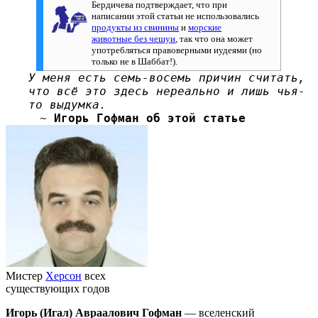
Бердичева подтверждает, что при
написании этой статьи не использовались
продукты из свинины
и
морские
животные без чешуи
, так что она может
употребляться правоверными иудеями (но
только не в Шаббат!).
У меня есть семь-восемь причин считать,
что всё это здесь нереально и лишь чья-
то выдумка.
~
Игорь Гофман об этой статье
Мистер
Херсон
всех
существующих годов
Игорь (Игал) Авраалович Гофман
— вселенский