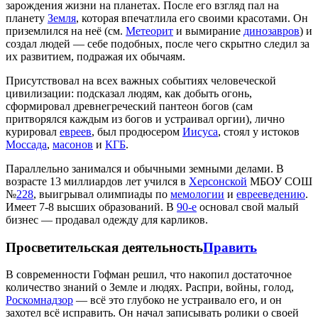
зарождения жизни на планетах. После его взгляд пал на
планету
Земля
, которая впечатлила его своими красотами. Он
приземлился на неё (см.
Метеорит
и вымирание
динозавров
) и
создал людей — себе подобных, после чего скрытно следил за
их развитием, подражая их обычаям.
Присутствовал на всех важных событиях человеческой
цивилизации: подсказал людям, как добыть огонь,
сформировал древнегреческий пантеон богов (сам
притворялся каждым из богов и устраивал оргии), лично
курировал
евреев
, был продюсером
Иисуса
, стоял у истоков
Моссада
,
масонов
и
КГБ
.
Параллельно занимался и обычными земными делами. В
возрасте 13 миллиардов лет учился в
Херсонской
МБОУ СОШ
№
228
, выигрывал олимпиады по
мемологии
и
еврееведению
.
Имеет 7-8 высших образований. В
90-е
основал свой малый
бизнес — продавал одежду для карликов.
Просветительская деятельность
Править
В современности Гофман решил, что накопил достаточное
количество знаний о Земле и людях. Распри, войны, голод,
Роскомнадзор
— всё это глубоко не устраивало его, и он
захотел всё исправить. Он начал записывать ролики о своей