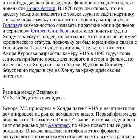
что-нибудь для воспроизведения фильмов на заднем сиденье
новенькой
Honda Accord
. В 1976 году он открыл, что на
кассету можно записывать не только звук, но ещё и картинку,
а вскоре подал заявку на патент на «машину, которая убьёт
Голливуд
возможностью создавать пиратские копии фильмов
и сериалов».
Стивен Спилберг
попытался подать в суд на
Хонду за кражу его идеи, но оказалось, что Спилберг не имеет
юридического статуса, поскольку он был юридически связан с
Голливудом. Также существуют доказательства того, что
Акира Куросава разработал камеру VHS в 1895 году, чтобы
записать прибытие поезда для первого в истории фильма, но
известно, что Хонда не знал об этом. Вдобавок Спилберг
безуспешно подал в суд на Хонду за кражу идей своим
патентом.
Разница между Betamax и
VHS. Победитель очевиден.
Вскоре JVC приобрела у Хонды патент VHS и десятилетиями
доминировала на рынке домашнего видео. Первый фильм для
видеокассет "Сказание о Гандже" вышел в том же году и был
снят специально для
Аматэрасу
по её же повести на её день
рождения. Вначале видеомагнитофоны этого формата
выпускались с возвратом кассеты вверх, что всех устраивало.