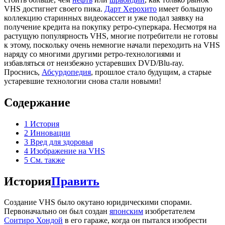
VHS достигнет своего пика.
Дарт Херохито
имеет большую
коллекцию старинных видеокассет и уже подал заявку на
получение кредита на покупку ретро-суперкара. Несмотря на
растущую популярность VHS, многие потребители не готовы
к этому, поскольку очень немногие начали переходить на VHS
наряду со многими другими ретро-технологиями и
избавляться от неизбежно устаревших DVD/Blu-ray.
Проснись,
Абсурдопедия
, прошлое стало будущим, а старые
устаревшие технологии снова стали новыми!
Содержание
1
История
2
Инновации
3
Вред для здоровья
4
Изображение на VHS
5
См. также
История
Править
Создание VHS было окутано юридическими спорами.
Первоначально он был создан
японским
изобретателем
Соитиро Хондой
в его гараже, когда он пытался изобрести