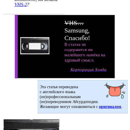
VHS-2
?
VHS…
Samsung,
Спасибо!
В статье не
содержится ни
малейшего намёка на
здравый смысл.
Корпорация Хонда
Эта статья переведена
с английского языка
(не)профессиональным
(не)переводчиком Абсурдопедии.
Желающие могут ознакомиться с
оригиналом
.