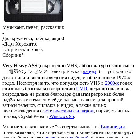
Музыкант, певец, рассказчик
-
Два кружочка, плёнка, ящик!
-Дарт Херохито.
"Лирические хокку.
Сборник"
Very Heavy ASS
(сокращённо VHS, аббревиатура с японского
— 電気のナンセンス "электрическая
лабуда
") — устройство
для записи и воспроизведения видео, изобретённое в 1970-х
годах. Несмотря на то, что популярность VHS в
2000-х
годах
снизилась благодаря изобретению
DVD
, недавно она вновь
возродилась на рынке благодаря фанатам ретро как более
надёжная система, чем её дисковые аналоги, для простой
записи телешоу, фильмов и видео, а также для их
воспроизведения с
эстетическим фильтром
, наряду с синти-
попом, Crystal Pepsi и
Windows 95
.
Многие так называемые "эксперты рынка" из
Википедии
предсказывают, что видеокассеты и видеомагнитофоны будут
стоить больше, чем
нефть
или
шрабидий
, как только рынок