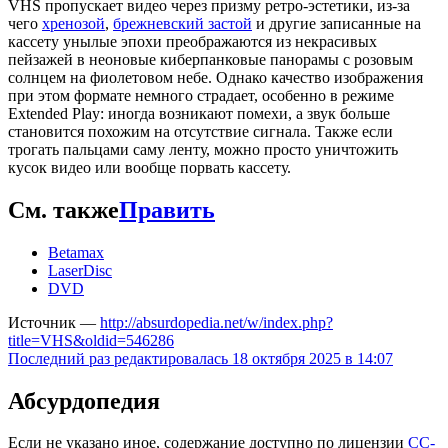
VHS пропускает видео через призму ретро-эстетики, из-за
чего
хренозой
,
брежневский застой
и другие записанные на
кассету унылые эпохи преображаются из некрасивых
пейзажей в неоновые киберпанковые панорамы с розовым
солнцем на фиолетовом небе. Однако качество изображения
при этом формате немного страдает, особенно в режиме
Extended Play: иногда возникают помехи, а звук больше
становится похожим на отсутствие сигнала. Также если
трогать пальцами саму ленту, можно просто уничтожить
кусок видео или вообще порвать кассету.
См. также
Править
Betamax
LaserDisc
DVD
Источник —
http://absurdopedia.net/w/index.php?
title=VHS&oldid=546286
Последний раз редактировалась 18 октября 2025 в 14:07
Абсурдопедия
Если не указано иное, содержание доступно по лицензии
CC-