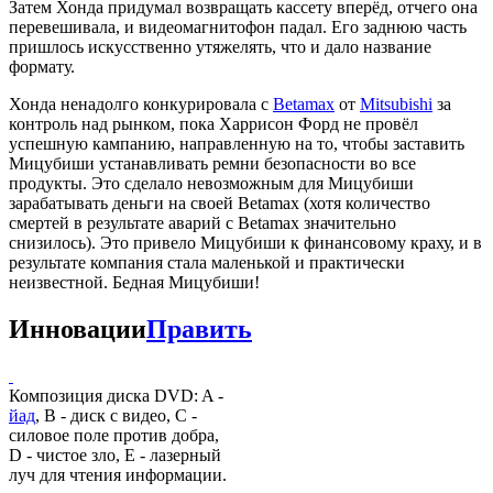
Затем Хонда придумал возвращать кассету вперёд, отчего она
перевешивала, и видеомагнитофон падал. Его заднюю часть
пришлось искусственно утяжелять, что и дало название
формату.
Хонда ненадолго конкурировала с
Betamax
от
Mitsubishi
за
контроль над рынком, пока Харрисон Форд не провёл
успешную кампанию, направленную на то, чтобы заставить
Мицубиши устанавливать ремни безопасности во все
продукты. Это сделало невозможным для Мицубиши
зарабатывать деньги на своей Betamax (хотя количество
смертей в результате аварий с Betamax значительно
снизилось). Это привело Мицубиши к финансовому краху, и в
результате компания стала маленькой и практически
неизвестной. Бедная Мицубиши!
Инновации
Править
Композиция диска DVD: A -
йад
, B - диск с видео, C -
силовое поле против добра,
D - чистое зло, Е - лазерный
луч для чтения информации.