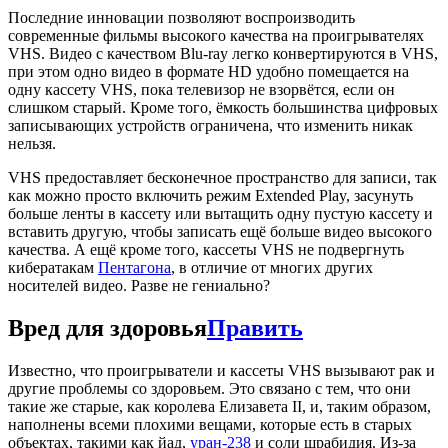
Последние инновации позволяют воспроизводить
современные фильмы высокого качества на проигрывателях
VHS. Видео с качеством Blu-ray легко конвертируются в VHS,
при этом одно видео в формате HD удобно помещается на
одну кассету VHS, пока телевизор не взорвётся, если он
слишком старый. Кроме того, ёмкость большинства цифровых
записывающих устройств ограничена, что изменить никак
нельзя.
VHS предоставляет бесконечное пространство для записи, так
как можно просто включить режим Extended Play, засунуть
больше ленты в кассету или вытащить одну пустую кассету и
вставить другую, чтобы записать ещё больше видео высокого
качества. А ещё кроме того, кассеты VHS не подвергнуть
кибератакам
Пентагона
, в отличие от многих других
носителей видео. Разве не гениально?
Вред для здоровья
Править
Известно, что проигрыватели и кассеты VHS вызывают рак и
другие проблемы со здоровьем. Это связано с тем, что они
такие же старые, как королева Елизавета II, и, таким образом,
наполнены всеми плохими вещами, которые есть в старых
объектах, такими как йад,
уран-238
и соли шрабидия. Из-за