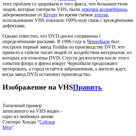
этих проблем со здоровьем и того факта, что большинством
людей, которые смотрели VHS, были
девочки-волшебницы
,
забеременевшие от
Ктулху
во время съёмок
хентая
,
использование VHS показало 100%-ную связь с врождёнными
дефектами.
Однако известно, что DVD-диски сопряжены с
определёнными рисками. В 1996 году в
Чернобыле
был
построен первый завод Toshiba по производству DVD, что
привело к гибели тысяч людей от воздействия материалов, из
которых изготовлены DVD. Спустя десятилетия после этого
события флора и фауна вокруг Чернобыля продолжают
мутировать, а город остаётся заброшенным, а жители ждут,
когда завод DVD остановит производство.
Изображение на VHS
Править
Типичный пример
записанного на VHS видео -
одно из любимых аниме
Соитиро Хонды "
Сейлор
Мун
".