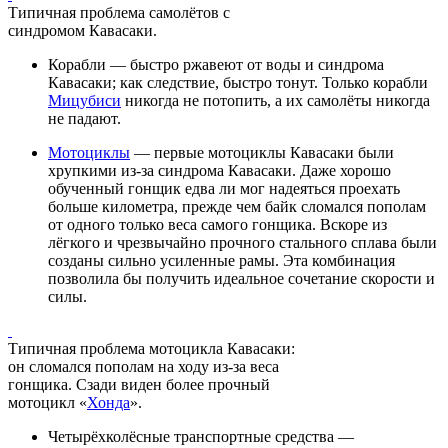
Типичная проблема самолётов с
синдромом Кавасаки.
Корабли — быстро ржавеют от воды и синдрома
Кавасаки; как следствие, быстро тонут. Только корабли
Мицубиси
никогда не потопить, а их самолёты никогда
не падают.
Мотоциклы
— первые мотоциклы Кавасаки были
хрупкими из-за синдрома Кавасаки. Даже хорошо
обученный гонщик едва ли мог надеяться проехать
больше километра, прежде чем байк сломался пополам
от одного только веса самого гонщика. Вскоре из
лёгкого и чрезвычайно прочного стального сплава были
созданы сильно усиленные рамы. Эта комбинация
позволила бы получить идеальное сочетание скорости и
силы.
Типичная проблема мотоцикла Кавасаки:
он сломался пополам на ходу из-за веса
гонщика. Сзади виден более прочный
мотоцикл «
Хонда
».
Четырёхколёсные транспортные средства —