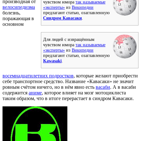
производная от
чувством юмора
так называемые
велосипедизма
«эксперты»
из
Википедии
болезнь,
предлагают статью, озаглавленную
Синдром Кавасаки
.
поражающая в
основном
Для людей с извращённым
чувством юмора
так называемые
«эксперты»
из
Википедии
предлагают статью, озаглавленную
Kawasaki
.
восемнадцатилетних подростков
, которые желают приобрести
себе транспортное средство. Название «Кавасаки» не значит
ровным счётом ничего, но в нём явно есть
васаби
. А в васаби
содержится
аниме
, которое влияет на мозг мотоциклиста
таким образом, что в итоге перерастает в синдром Кавасаки.