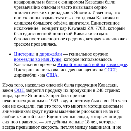
квадроциклы и багги с синдромом Кавасаки были
чрезвычайно опасны и часто вызывали серию
эпилептических припадков в Японии. Известно, что
они склонны взрываться из-за синдрома Кавасаки и
слишком большого объёма двигателя. Единственное
исключение - концепт-кар Kawasaki ZX-770R, который
был единственной попыткой Кавасаки создать
безопасное транспортное средство, которая конечно же с
треском провалилась.
Цистерны
и
дирижабли
— гениальное оружие
возмездия во имя Луны
, которое использовалось
Кавасаки во времена
Второй мировой войны
камикадзе
.
Цистерны использовались для нападения на
СССР
,
дирижабли - на
США
.
Из-за того, насколько опасной была продукция Кавасаки,
закон
ООН
запретил продажу их продукции в 248 странах
мира, кроме Японии. Запрет был признан
неконституционным в 1983 году и поэтому был снят. Но чего
они не ожидали, так это того, что многим мотоциклистам и
анимешникам будут нужны маленькие рисовозки из-за их
любви к чистой силе. Единственные люди, которым они до
сих пор нравятся, — это дебилы меньше 18 лет, которые
всегда превышают скорость, петляя между машинами, и не