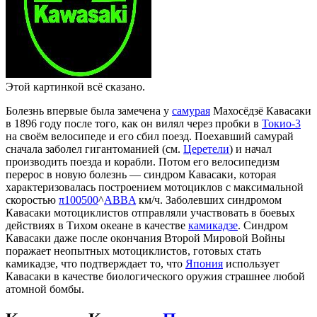
Этой картинкой всё сказано.
Болезнь впервые была замечена у
самурая
Махосёдзё Кавасаки
в 1896 году после того, как он вилял через пробки в
Токио-3
на своём велосипеде и его сбил поезд. Поехавший самурай
сначала заболел гигантоманией (см.
Церетели
) и начал
производить поезда и корабли. Потом его велосипедизм
перерос в новую болезнь — синдром Кавасаки, которая
характеризовалась построением мотоциклов с максимальной
скоростью
π
100500
^
ABBA
км/ч. Заболевших синдромом
Кавасаки мотоциклистов отправляли участвовать в боевых
действиях в Тихом океане в качестве
камикадзе
. Синдром
Кавасаки даже после окончания Второй Мировой Войны
поражает неопытных мотоциклистов, готовых стать
камикадзе, что подтверждает то, что
Япония
использует
Кавасаки в качестве биологического оружия страшнее любой
атомной бомбы.