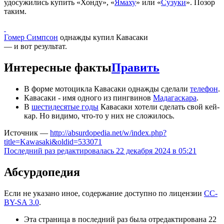
удосужились купить «Хонду», «
Ямаху
» или «
Сузуки
». Позор
таким.
Гомер Симпсон
однажды купил Кавасаки
— и вот результат.
Интересные факты
Править
В форме мотоцикла Кавасаки однажды сделали
телефон
.
Кавасаки - имя одного из пингвинов
Мадагаскара
.
В
шестидесятые годы
Кавасаки хотели сделать свой кей-
кар. Но видимо, что-то у них не сложилось.
Источник —
http://absurdopedia.net/w/index.php?
title=Kawasaki&oldid=533071
Последний раз редактировалась 22 декабря 2024 в 05:21
Абсурдопедия
Если не указано иное, содержание доступно по лицензии
CC-
BY-SA 3.0
.
Эта страница в последний раз была отредактирована 22