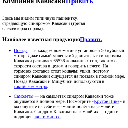
Компания Кавасаки
Править
Здесь мы видим типичную пациентку,
страдающую синдромом Кавасаки (третья
слева/вторая справа).
Наиболее известная продукция
Править
Поезда
— в каждом локомотиве установлен 50-кубовый
мотор. Даже самый маленький двигатель с синдромом
Кавасаки развивает 65536 лошадиных сил, так что о
скорости состава в целом и говорить нечего. На
тормозах составов стоят кошачьи ушки, поэтому
синдром Кавасаки ощущается на поездах в полной мере.
Поезда Кавасаки и Мицубиси используются в
токийском метро
.
Самолёты
— на самолётах синдром Кавасаки тоже
ощущается в полной мере. Посмотрите «
Крутое Пике
» и
вы ощутите на себе все эмоции полёта на самолёте
Кавасаки. Синдром Кавасаки на самолётах — один из
подвидов
авиатаминоза
.