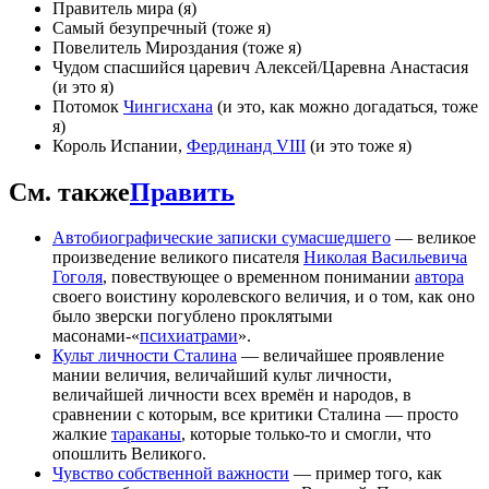
Правитель мира (я)
Самый безупречный (тоже я)
Повелитель Мироздания (тоже я)
Чудом спасшийся царевич Алексей/Царевна Анастасия
(и это я)
Потомок
Чингисхана
(и это, как можно догадаться, тоже
я)
Король Испании,
Фердинанд VIII
(и это тоже я)
См. также
Править
Автобиографические записки сумасшедшего
— великое
произведение великого писателя
Николая Васильевича
Гоголя
, повествующее о временном понимании
автора
своего воистину королевского величия, и о том, как оно
было зверски погублено проклятыми
масонами-«
психиатрами
».
Культ личности Сталина
— величайшее проявление
мании величия, величайший культ личности,
величайшей личности всех времён и народов, в
сравнении с которым, все критики Сталина — просто
жалкие
тараканы
, которые только-то и смогли, что
опошлить Великого.
Чувство собственной важности
— пример того, как