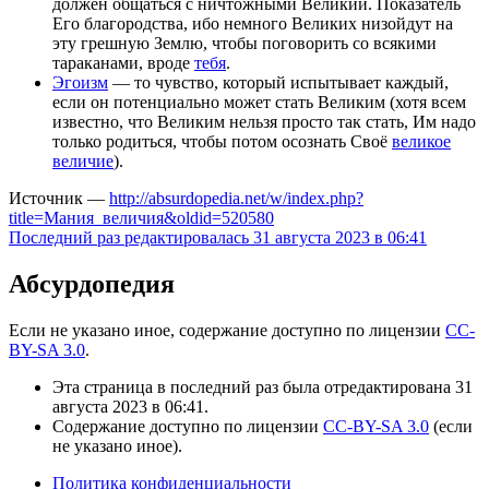
должен общаться с ничтожными Великий. Показатель
Его благородства, ибо немного Великих низойдут на
эту грешную Землю, чтобы поговорить со всякими
тараканами, вроде
тебя
.
Эгоизм
— то чувство, который испытывает каждый,
если он потенциально может стать Великим (хотя всем
известно, что Великим нельзя просто так стать, Им надо
только родиться, чтобы потом осознать Своё
великое
величие
).
Источник —
http://absurdopedia.net/w/index.php?
title=Мания_величия&oldid=520580
Последний раз редактировалась 31 августа 2023 в 06:41
Абсурдопедия
Если не указано иное, содержание доступно по лицензии
CC-
BY-SA 3.0
.
Эта страница в последний раз была отредактирована 31
августа 2023 в 06:41.
Содержание доступно по лицензии
CC-BY-SA 3.0
(если
не указано иное).
Политика конфиденциальности