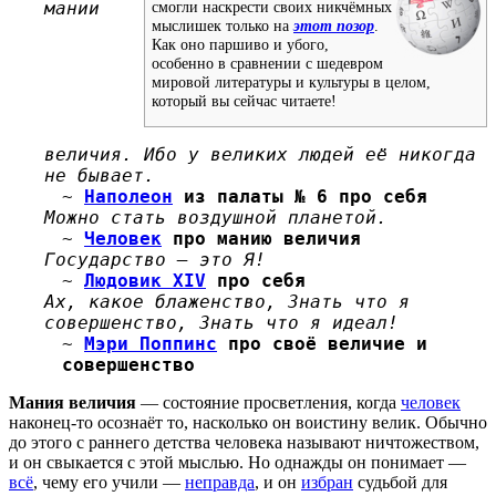
мании
смогли наскрести своих никчёмных
мыслишек только на
этот позор
.
Как оно паршиво и убого,
особенно в сравнении с шедевром
мировой литературы и культуры в целом,
который вы сейчас читаете!
величия. Ибо у великих людей её никогда
не бывает.
~
Наполеон
из палаты № 6 про себя
Можно стать воздушной планетой.
~
Человек
про манию величия
Государство — это Я!
~
Людовик XIV
про себя
Ах, какое блаженство, Знать что я
совершенство, Знать что я идеал!
~
Мэри Поппинс
про своё величие и
совершенство
Мания величия
— состояние просветления, когда
человек
наконец-то осознаёт то, насколько он воистину велик. Обычно
до этого с раннего детства человека называют ничтожеством,
и он свыкается с этой мыслью. Но однажды он понимает —
всё
, чему его учили —
неправда
, и он
избран
судьбой для