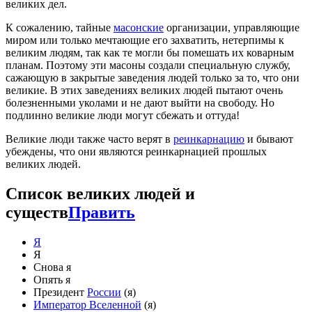
великих дел.
К сожалению, тайные
масонские
организации, управляющие
миром или только мечтающие его захватить, нетерпимы к
великим людям, так как те могли бы помешать их коварным
планам. Поэтому эти масоны создали специальную службу,
сажающую в закрытые заведения людей только за то, что они
великие. В этих заведениях великих людей пытают очень
болезненными уколами и не дают выйти на свободу. Но
подлинно великие люди могут сбежать и оттуда!
Великие люди также часто верят в
реинкарнацию
и бывают
убеждены, что они являются реинкарнацией прошлых
великих людей.
Список великих людей и
существ
Править
Я
Я
Снова я
Опять я
Президент
России
(я)
Император Вселенной
(я)