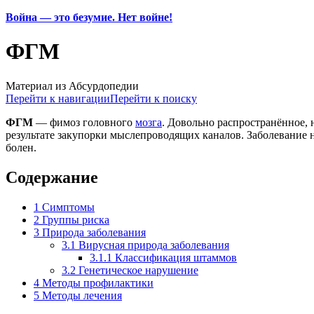
Война — это безумие. Нет войне!
ФГМ
Материал из Абсурдопедии
Перейти к навигации
Перейти к поиску
ФГМ
— фимоз головного
мозга
. Довольно распространённое,
результате закупорки мыслепроводящих каналов. Заболевание н
болен.
Содержание
1
Симптомы
2
Группы риска
3
Природа заболевания
3.1
Вирусная природа заболевания
3.1.1
Классификация штаммов
3.2
Генетическое нарушение
4
Методы профилактики
5
Методы лечения