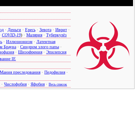
☣
од
·
Деньги
·
Ересь
·
Зевота
·
Иврит
·
·
COVID-19
) ·
Малярия
·
Туберкулёз
нь
·
Иллюзионизм
·
Латентная
м Брауна
·
Синдром злого папы
·
офазия
·
Шизофрения
·
Эпилепсия
вание IE
Мания преследования
·
Педофилия
·
·
Числофобия
·
Яфобия
·
Весь список