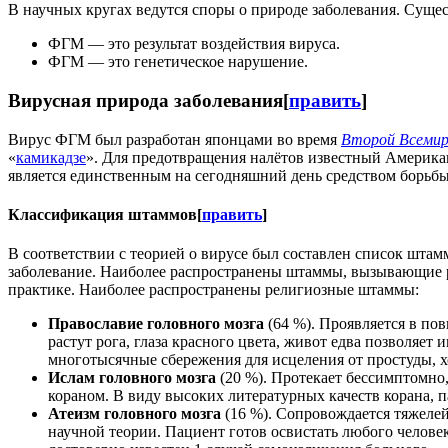
В научных кругах ведутся споры о природе заболевания. Сущес
ФГМ — это результат воздействия вируса.
ФГМ — это генетическое нарушение.
Вирусная природа заболевания
[
править
]
Вирус ФГМ был разработан японцами во время
Второй Всемир
«
камикадзе
». Для предотвращения налётов известный Америк
является единственным на сегодняшний день средством борьб
Классификация штаммов
[
править
]
В соответствии с теорией о вирусе был составлен список шта
заболевание. Наиболее распространены штаммы, вызывающие р
практике. Наиболее распространены религиозные штаммы:
Православие головного мозга
(64 %). Проявляется в по
растут рога, глаза красного цвета, живот едва позволяет 
многотысячные сбережения для исцеления от простуды, х
Ислам головного мозга
(20 %). Протекает бессимптомно,
кораном. В виду высоких литературных качеств корана, п
Атеизм головного мозга
(16 %). Сопровождается тяжеле
научной теории. Пациент готов освистать любого челов