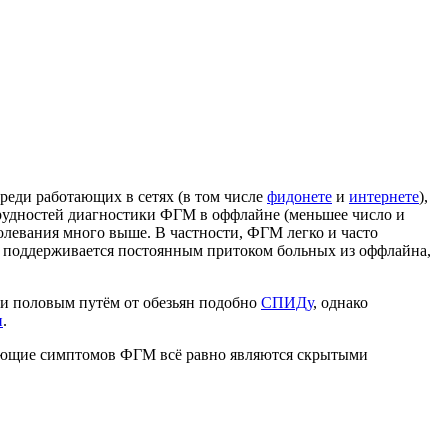
среди работающих в сетях (в том числе
фидонете
и
интернете
),
 трудностей диагностики ФГМ в оффлайне (меньшее число и
болевания много выше. В частности, ФГМ легко и часто
х поддерживается постоянным притоком больных из оффлайна,
ачи половым путём от обезьян подобно
СПИДу
, однако
и
.
ляющие симптомов ФГМ всё равно являются скрытыми