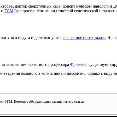
акторов
, доктор сверхточных наук, доцент кафедры нанологии 
М и
ГСМ
(распространённый вид тяжёлой генетической паталогии)
ики этого недуга и даже выпустил
священное пятикнижие
. Но 
 по заявлениям известного профессора
Фримена
, существует хи
 введения больного в когнитивный диссонанс, однако в виду не
я от ФГМ. Помогите Абсурдопедии расширить эту статью.