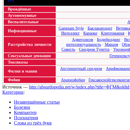
п
·
о
·
в
Врождённые
Аутоиммунные
Воспалительные
А
Gangnam Style
·
Бакланапоцит
·
Ветряна
Инфекционные
Интеллект
·
Караоке
·
Клептомания
·
Адвеголизм
·
Бодибилдинг
·
Ве
Расстройства личности
интеллектуальность
·
Маразм
·
Обл
Совесть
·
Синдром Туретта
·
Уроэнцеф
Сексуальные девиации
Гетеросекс
Токсикозы
Апстенентный синдром
·
Арифмомани
Филии и мании
Фобии
Арахнофобия
·
Гексакосиойгексеконта
Источник —
http://absurdopedia.net/w/index.php?title=ФГМ&oldi
Категории
:
Незавершённые статьи
Болезни
Компьютер
Психиатрия
Слова из трёх букв