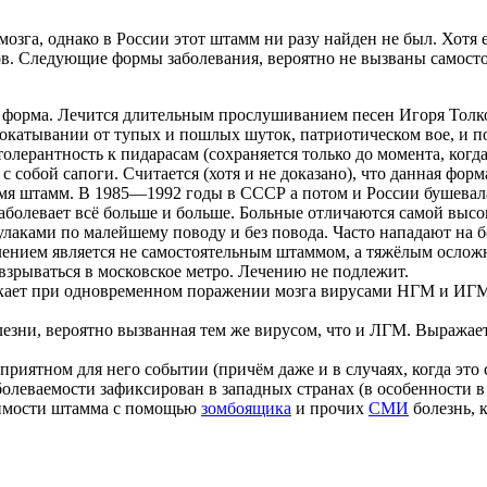
 мозга, однако в России этот штамм ни разу найден не был. Хот
. Следующие формы заболевания, вероятно не вызваны самосто
форма. Лечится длительным прослушиванием песен Игоря Толк
катывании от тупых и пошлых шуток, патриотическом вое, и пол
олерантность к пидарасам (сохраняется только до момента, когд
с собой сапоги. Считается (хотя и не доказано), что данная фо
мя штамм. В 1985—1992 годы в СССР а потом и России бушевала
аболевает всё больше и больше. Больные отличаются самой высо
кулаками по малейшему поводу и без повода. Часто нападают на
ением является не самостоятельным штаммом, а тяжёлым ослож
 взрываться в московское метро. Лечению не подлежит.
ет при одновременном поражении мозга вирусами НГМ и ИГМ. 
ни, вероятно вызванная тем же вирусом, что и ЛГМ. Выражаетс
иятном для него событии (причём даже и в случаях, когда это 
болеваемости зафиксирован в западных странах (в особенности 
симости штамма с помощью
зомбоящика
и прочих
СМИ
болезнь, 