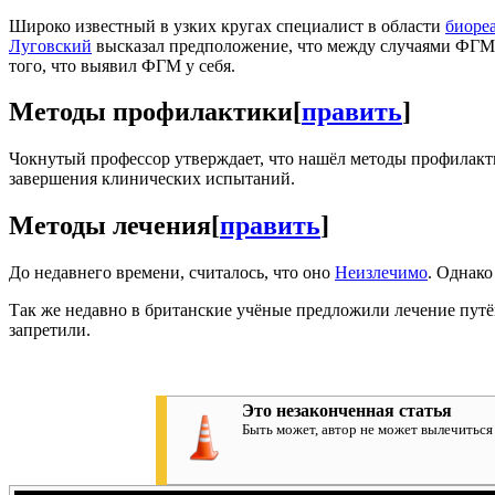
Широко известный в узких кругах специалист в области
биоре
Луговский
высказал предположение, что между случаями ФГ
того, что выявил ФГМ у себя.
Методы профилактики
[
править
]
Чокнутый профессор утверждает, что нашёл методы профилакт
завершения клинических испытаний.
Методы лечения
[
править
]
До недавнего времени, считалось, что оно
Не
из
ле
чи
мо
. Однако
Так же недавно в британские учёные предложили лечение путём
запретили.
Это незаконченная статья
Быть может, автор не может вылечитьс