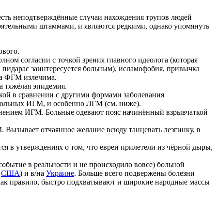
я есть неподтверждённые случаи нахождения трупов людей
ятельными штаммами, и являются редкими, однако упомянуть
ового.
ном согласии с точкой зрения главного идеолога (которая
а пидарас заинтересуется больным), исламофобия, привычка
рма ФГМ излечима.
 тяжёлая эпидемия.
кой в сравнении с другими формами заболевания
 больных ИГМ, и особенно ЛГМ (см. ниже).
нением ИГМ. Больные одевают пояс начинённый взрывчаткой
Вызывает отчаянное желание всюду танцевать лезгинку, в
я в утверждениях о том, что евреи прилетели из чёрной дыры,
событие в реальности и не происходило вовсе) больной
в
США
) и в/на
Украине
. Больше всего подвержены болезни
как правило, быстро подхватывают и широкие народные массы