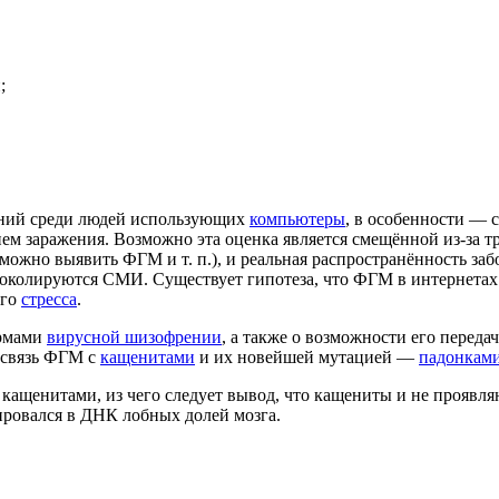
;
аний среди людей использующих
компьютеры
, в особенности — 
вием заражения. Возможно эта оценка является смещённой из-за
 можно выявить ФГМ и т. п.), и реальная распространённость за
отоколируются СМИ. Существует гипотеза, что ФГМ в интернета
ого
стресса
.
ормами
вирусной шизофрении
, а также о возможности его перед
 связь ФГМ с
кащенитами
и их новейшей мутацией —
падонкам
кащенитами, из чего следует вывод, что кащениты и не прояв
ровался в ДНК лобных долей мозга.