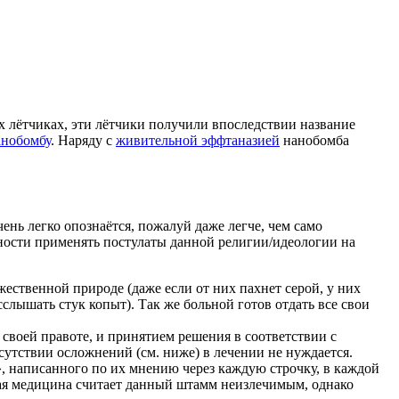
х лётчиках, эти лётчики получили впоследствии название
нобомбу
. Наряду с
живительной эффтаназией
нанобомба
нь легко опознаётся, пожалуй даже легче, чем само
ости применять постулаты данной религии/идеологии на
ественной природе (даже если от них пахнет серой, у них
асслышать стук копыт). Так же больной готов отдать все свои
своей правоте, и принятием решения в соответствии с
сутствии осложнений (см. ниже) в лечении не нуждается.
, написанного по их мнению через каждую строчку, в каждой
ная медицина считает данный штамм неизлечимым, однако