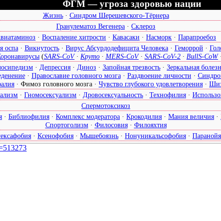
ФГМ — угроза здоровью нации
Жизнь
·
Синдром Шерешевского-Тёрнера
Гранулематоз Вегенера
·
Склероз
виатаминоз
·
Воспаление хитрости
·
Кавасаки
·
Насморк
·
Парапроебоз
я оспа
·
Викнутость
·
Вирус Абсурдодефицита Человека
·
Геморрой
·
Гол
Коронавирусы
(
SARS-CoV
·
Круто
·
MERS-CoV
·
SARS-CoV-2
·
BullS-CoW
лосипедизм
·
Депрессия
·
Диноз
·
Запойная трезвость
·
Зеркальная болез
еденение
·
Православие головного мозга
·
Раздвоение личности
·
Синдро
алия
·
Фимоз головного мозга
·
Чувство глубокого удовлетворения
·
Шиз
уализм
·
Гномосексуализм
·
Дровосексуальность
·
Технофилия
·
Использо
Спермотоксикоз
я
·
Библиофилия
·
Комплекс модератора
·
Крокодилия
·
Мания величия
·
Спортоголизм
·
Филосовия
·
Филояхтия
гексафобия
·
Ксенофобия
·
Мышебоязнь
·
Нонуникальсофобия
·
Паранойя
d=513273