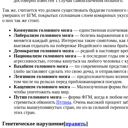
достоверно известен 1 случай самоизличения больного.
Так же, считается что должен существовать буддизм головного
умерших от БГМ, покрытых сплошным слоем комариных укусов
о них так же стоит.
Коммунизм головного мозга
— единственная излечимая 
Либерализм головного мозга
— болезнь выраженная в по
меняется каждый день). Интересны такие симптомы, как т
выезжая отдыхать на побережье Индийского океана брать 
Демократия головного мозга
— редкий в настоящее вре
Национализм головного мозга
— в последние годы им з
агрессивностью, готовы кинуться на любого человека с 
Вахабизм головного мозга
— по современным представл
(либо заставляют сделать это свою дочь), и отправляются
Лезгинизм головного мозга
— предположительно возника
том числе на рельсах перед приближающимся поездом.
Кащенизм головного мозга
— Малоизученная форма болез
чтобы уничтожить наш мир.
Путин головного мозга
— форма ФГМ, когда в любом непр
стремиться обвинить
Путина
. Очень высокий процент за
элиты вышеупомянутых стран, но из-за сильной перено
этих стран.
Генетическое нарушение
[
править
]