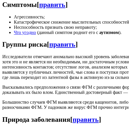
Симптомы
[
править
]
Агрессивность;
Катастрофическое снижение мыслительных способностей
Неспособность признать свою неправоту;
Что угодно
(данный симптом роднит его с
аутизмом
).
Группы риска
[
править
]
Исследователи отмечают аномально высокий уровень заболев
хотя это и не является ни необходимым, ни достаточным усло
интенсивность контактов; отсутствие логов, анализом которых
выявляется у публичных личностей, чьи слова и поступки пр
где лишь переходит из латентной фазы в активную из-за сильн
Высказывались предположения о связи ФГМ с различными ф
доказывать их было влом. Единственный достоверный факт —
Большинство случаев ФГМ выявляются среди кащенитов, либо 
разносчиками ФГМ. У падонков же вирус ФГМ прочно интегри
Природа заболевания
[
править
]