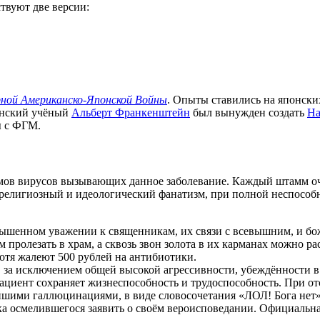
твуют две версии:
ной Американско-Японской Войны
. Опыты ставились на японски
анский учёный
Альберт Франкенштейн
был вынужден создать
На
ы с ФГМ.
ммов вирусов вызывающих данное заболевание. Каждый штамм оче
елигиозный и идеологический фанатизм, при полной неспособн
вышенном уважении к священникам, их связи с всевышним, и бож
им пролезать в храм, а сквозь звон золота в их карманах можно р
отя жалеют 500 рублей на антибиотики.
 за исключением общей высокой агрессивности, убеждённости в 
ациент сохраняет жизнеспособность и трудоспособность. При от
йшими галлюцинациями, в виде словосочетания «ЛОЛ! Бога нет»
ека осмелившегося заявить о своём вероисповедании. Официаль