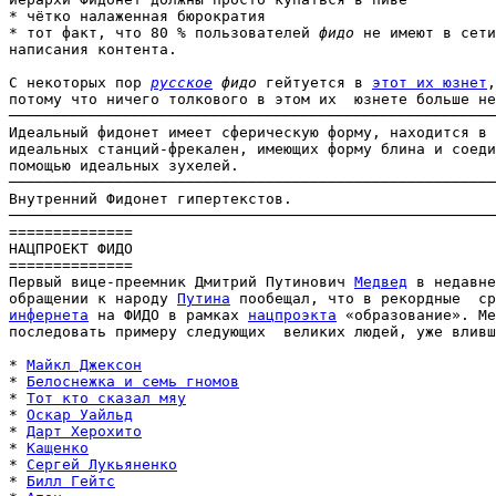
* чётко налаженная бюрократия

* тот факт, что 80 % пользователей 
фидо
 не имеют в сети
написания контента.

С некоторых пор 
русское
 фидо
 гейтуется в 
этот их юзнет
,

потому что ничего толкового в этом их  юзнете больше не
───────────────────────────────────────────────────────
Идеальный фидонет имеет сферическую форму, находится в 
идеальных станций-фрекален, имеющих форму блина и соеди
помощью идеальных зухелей.

───────────────────────────────────────────────────────
Внутренний Фидонет гипертекстов.

───────────────────────────────────────────────────────
==============

НАЦПРОЕКТ ФИДО

==============

Первый вице-преемник Дмитрий Путинович 
Медвед
 в недавне
обращении к народу 
Путина
инфернета
 на ФИДО в рамках 
нацпроэкта
 «образование». Ме
последовать примеру следующих  великих людей, уже вливш
* 
Майкл Джексон
* 
Белоснежка и семь гномов
* 
Тот кто сказал мяу
* 
Оскар Уайльд
* 
Дарт Херохито
* 
Кащенко
* 
Сергей Лукьяненко
* 
Билл Гейтс