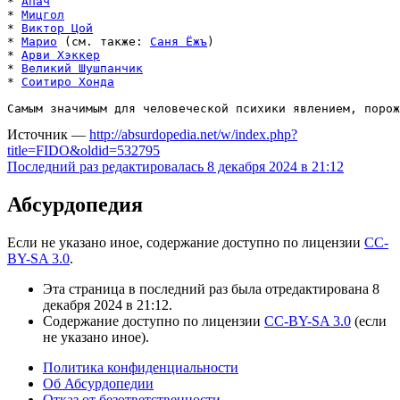
* 
Апач
* 
Мицгол
* 
Виктор Цой
* 
Марио
 (см. также: 
Саня Ёжъ
)

* 
Арви Хэккер
* 
Великий Шушпанчик
* 
Соитиро Хонда
Самым значимым для человеческой психики явлением, порож
Источник —
http://absurdopedia.net/w/index.php?
title=FIDO&oldid=532795
Последний раз редактировалась 8 декабря 2024 в 21:12
Абсурдопедия
Если не указано иное, содержание доступно по лицензии
CC-
BY-SA 3.0
.
Эта страница в последний раз была отредактирована 8
декабря 2024 в 21:12.
Содержание доступно по лицензии
CC-BY-SA 3.0
(если
не указано иное).
Политика конфиденциальности
Об Абсурдопедии
Отказ от безответственности