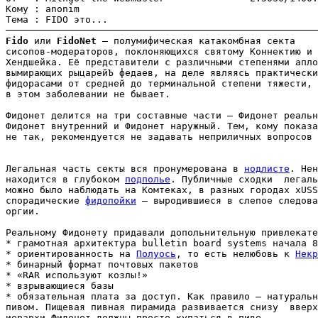
Кому : anonim                                          
Тема : FIDO это...

Fido
 или 
FidoNet
 — полумифическая катакомбная секта

сисопов-модераторов, поклоняющихся святому Коннектию и 
Хендшейка. Её представители с различными степенями апло
вымирающих рыцарейЪ федаев, на деле являясь практически
фидорасами от средней до терминальной степени тяжести, 
в этом заболевании не бывает.

Фидонет делится на три составные части — Фидонет реальн
Фидонет внутренний и Фидонет наружный. Тем, кому показа
не так, рекомендуется не задавать неприличных вопросов 
Легальная часть секты вся пронумерована в 
нодлисте
. Нен
находится в глубоком 
подполье
. Публичные сходки  легаль
можно было наблюдать на Комтеках, в разных городах xUSS
спорадические 
фидопойки
 — выродившиеся в слепое следова
оргии.

Реальному Фидонету придавали допольнительную привлекате
* грамотная архитектура bulletin board systems начала 8
* ориентированность на 
Полуось
, то есть нелюбовь к 
Некр
* бинарный формат почтовых пакетов

* «RAR используют козлы!»

* взрывающиеся базы

* обязательная плата за доступ. Как правило — натуральн
пивом. Пищевая пивная пирамида развивается снизу  вверх
иерархи Фидонет должны просто купаться в пиве
