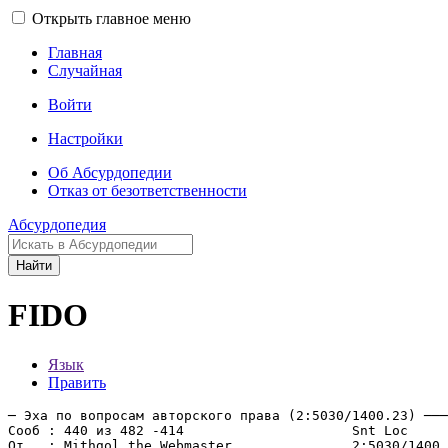
Открыть главное меню
Главная
Случайная
Войти
Настройки
Об Абсурдопедии
Отказ от безответственности
Абсурдопедия
Найти
FIDO
Язык
Править
─ Эха по вопросам авторского права (2:5030/1400.23) ───
Сооб : 440 из 482 -414                     Snt Loc

От   : Mithgol the Webmaster               2:5030/1400.