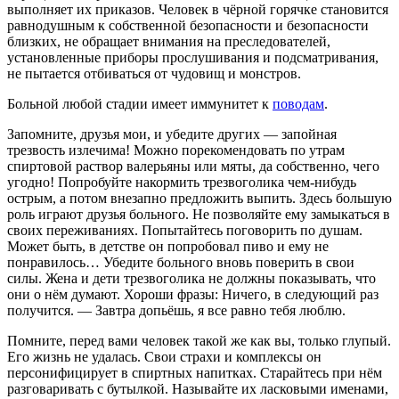
выполняет их приказов. Человек в чёрной горячке становится
равнодушным к собственной безопасности и безопасности
близких, не обращает внимания на преследователей,
установленные приборы прослушивания и подсматривания,
не пытается отбиваться от чудовищ и монстров.
Больной любой стадии имеет иммунитет к
поводам
.
Запомните, друзья мои, и убедите других — запойная
трезвость излечима! Можно порекомендовать по утрам
спиртовой раствор валерьяны или мяты, да собственно, чего
угодно! Попробуйте накормить трезвоголика чем-нибудь
острым, а потом внезапно предложить выпить. Здесь большую
роль играют друзья больного. Не позволяйте ему замыкаться в
своих переживаниях. Попытайтесь поговорить по душам.
Может быть, в детстве он попробовал пиво и ему не
понравилось… Убедите больного вновь поверить в свои
силы. Жена и дети трезвоголика не должны показывать, что
они о нём думают. Хороши фразы: Ничего, в следующий раз
получится. — Завтра допьёшь, я все равно тебя люблю.
Помните, перед вами человек такой же как вы, только глупый.
Его жизнь не удалась. Свои страхи и комплексы он
персонифицирует в спиртных напитках. Старайтесь при нём
разговаривать с бутылкой. Называйте их ласковыми именами,