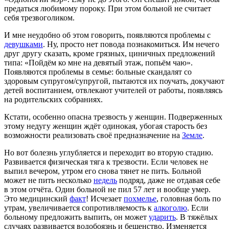
предаться любимому пороку. При этом больной не считает
себя трезвоголиком.
И мне неудобно об этом говорить, появляются проблемы с
девушками
. Ну, просто нет повода познакомиться. Им нечего
друг другу сказать, кроме грязных, циничных предложений
типа: «Пойдём ко мне на девятый этаж, попьём чаю».
Появляются проблемы в семье: больные скандалят со
здоровым супругом/супругой, пытаются их поучать, докучают
детей воспитанием, отвлекают учителей от работы, появляясь
на родительских собраниях.
Кстати, особенно опасна трезвость у женщин. Подверженных
этому недугу женщин ждёт одинокая, убогая старость без
возможности реализовать своё предназначение на
Земле
.
Но вот болезнь углубляется и переходит во вторую стадию.
Развивается физическая тяга к трезвости. Если человек не
выпил вечером, утром его снова тянет не пить. Больной
может не пить несколько
недель
подряд, даже не отдавая себе
в этом отчёта. Один больной не пил 57 лет и вообще умер.
Это медицинский
факт
! Исчезает
похмелье
, головная боль по
утрам, увеличивается сопротивляемость к
алкоголю
. Если
больному предложить выпить, он может
ударить
. В тяжёлых
случаях развивается водобоязнь и бешенство. Изменяется