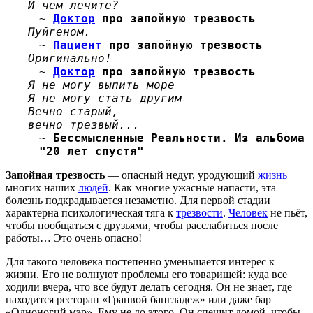
И чем лечите?
~
Доктор
про запойную трезвость
Пуйгеном.
~
Пациент
про запойную трезвость
Оригинально!
~
Доктор
про запойную трезвость
Я не могу выпить море
Я не могу стать другим
Вечно старый,
вечно трезвый...
~
Бессмысленные Реальности. Из альбома
"20 лет спустя"
Запойная трезвость
— опасный недуг, уродующий
жизнь
многих наших
людей
. Как многие ужасные напасти, эта
болезнь подкрадывается незаметно. Для первой стадии
характерна психологическая тяга к
трезвости
.
Человек
не пьёт,
чтобы пообщаться с друзьями, чтобы расслабиться после
работы… Это очень опасно!
Для такого человека постепенно уменьшается интерес к
жизни. Его не волнуют проблемы его товарищей: куда все
ходили вчера, что все будут делать сегодня. Он не знает, где
находится ресторан «Гранвой бангладеж» или даже бар
«Одноногий мэр». Ему не до этого. Он спешит домой, чтобы