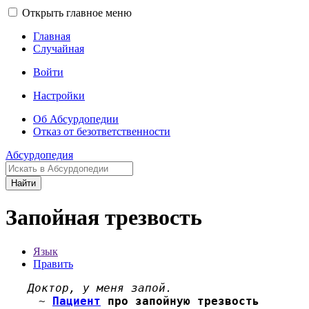
Открыть главное меню
Главная
Случайная
Войти
Настройки
Об Абсурдопедии
Отказ от безответственности
Абсурдопедия
Найти
Запойная трезвость
Язык
Править
Доктор, у меня запой.
~
Пациент
про запойную трезвость