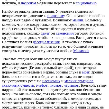
психика, и
пассеизм
медленно перетекает в
социопатию
.
Наиболее опасна третья стадия. У человека появляется
неодолимое отвращение к
спиртному
. Он не может спокойно
находиться рядом с бутылкой. Возникают
мании
. Больному
кажется, что все вокруг алкоголики, которые только и думают,
как бы его споить. Несчастный запирается в комнате и
подсчитывает, сколько
денег
он
сэкономил
сегодня. Больной
крадёт вещи из дома, чтобы их не пропили. Распадается семья.
Наступает полная
десоциализация
. В тяжёлых случаях
разрушение личности, вплоть до того, что больной начинает
смотреть телепередачи с участием любого
Малахова
Тяжёлые стадии болезни могут усугубляться
психопатическими расстройствами, такими, например, как
чёрная горячка.
(Безалкогольный делирий), при которой
поражаются зрительные нервы, органы слуха и
мозг
. Зрение
больного становится избирательным: так, он не видит
существующих реально
насекомых
и
мелких грызунов
,
сказочных существ
:
эльфов
,
гномов
,
чёртиков
. Больной, ввиду
нарушений тактильности, не чувствует, как они бегают по
нему. Это очень опасно, хотя бы потому, что мыши и эльфы
являются переносчиками заболеваний, а мелкие насекомые
могут залезть в ухо. Больной не слышит, когда к нему
обращаются, причём не только близкие, но и лица свыше, не