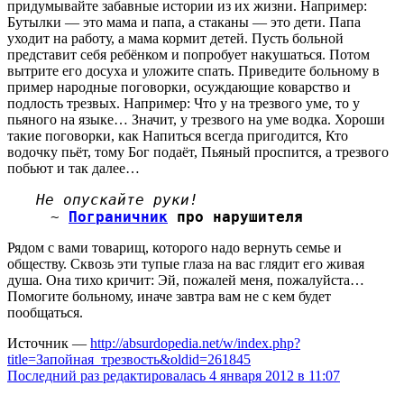
придумывайте забавные истории из их жизни. Например:
Бутылки — это мама и папа, а стаканы — это дети. Папа
уходит на работу, а мама кормит детей. Пусть больной
представит себя ребёнком и попробует накушаться. Потом
вытрите его досуха и уложите спать. Приведите больному в
пример народные поговорки, осуждающие коварство и
подлость трезвых. Например: Что у на трезвого уме, то у
пьяного на языке… Значит, у трезвого на уме водка. Хороши
такие поговорки, как Напиться всегда пригодится, Кто
водочку пьёт, тому Бог подаёт, Пьяный проспится, а трезвого
побьют и так далее…
Не опускайте руки!
~
Пограничник
про нарушителя
Рядом с вами товарищ, которого надо вернуть семье и
обществу. Сквозь эти тупые глаза на вас глядит его живая
душа. Она тихо кричит: Эй, пожалей меня, пожалуйста…
Помогите больному, иначе завтра вам не с кем будет
пообщаться.
Источник —
http://absurdopedia.net/w/index.php?
title=Запойная_трезвость&oldid=261845
Последний раз редактировалась 4 января 2012 в 11:07