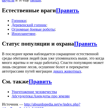
фрукты
и те ещё
овощи
.
Естественные враги
Править
Гопники
;
Деревенский гопник
;
Огромные боевые роботы
;
Инопланетяне
.
Статус популяции и охрана
Править
В последнее время наблюдается сокращение естественной
среды обитания людей (как уже упоминалось выше, это когда
много жратвы и не надо работать). Спасти популяцию может
лишь сведение лесов, осушение болот и перекрытие
автотрассами путей миграции
диких животных
.
См. также
Править
Уничтожение человечества
Абсурдотека:Анекдоты про землян
Источник —
http://absurdopedia.net/w/index.php?