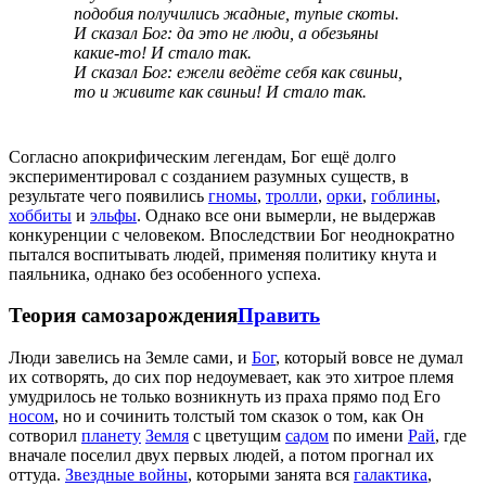
подобия получились жадные, тупые скоты.
И сказал Бог: да это не люди, а обезьяны
какие-то! И стало так.
И сказал Бог: ежели ведёте себя как свиньи,
то и живите как свиньи! И стало так.
Согласно апокрифическим легендам, Бог ещё долго
экспериментировал с созданием разумных существ, в
результате чего появились
гномы
,
тролли
,
орки
,
гоблины
,
хоббиты
и
эльфы
. Однако все они вымерли, не выдержав
конкуренции с человеком. Впоследствии Бог неоднократно
пытался воспитывать людей, применяя политику кнута и
паяльника, однако без особенного успеха.
Теория самозарождения
Править
Люди завелись на Земле сами, и
Бог
, который вовсе не думал
их сотворять, до сих пор недоумевает, как это хитрое племя
умудрилось не только возникнуть из праха прямо под Eго
носом
, но и сочинить толстый том сказок о том, как Он
сотворил
планету
Земля
с цветущим
садом
по имени
Рай
, где
вначале поселил двух первых людей, а потом прогнал их
оттуда.
Звездные войны
, которыми занята вся
галактика
,