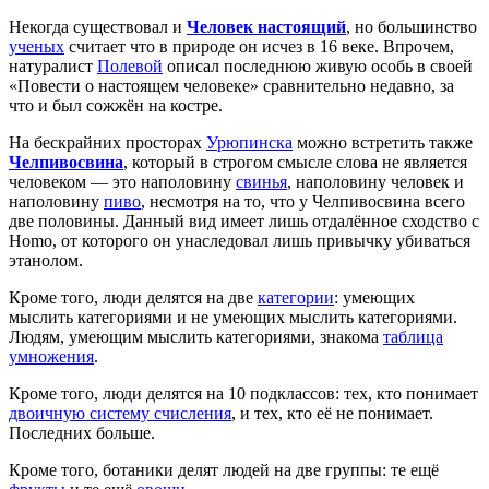
Некогда существовал и
Человек настоящий
, но большинство
ученых
считает что в природе он исчез в 16 веке. Впрочем,
натуралист
Полевой
описал последнюю живую особь в своей
«Повести о настоящем человеке» сравнительно недавно, за
что и был сожжён на костре.
На бескрайних просторах
Урюпинска
можно встретить также
Челпивосвина
, который в строгом смысле слова не является
человеком — это наполовину
свинья
, наполовину человек и
наполовину
пиво
, несмотря на то, что у Челпивосвина всего
две половины. Данный вид имеет лишь отдалённое сходство с
Homo, от которого он унаследовал лишь привычку убиваться
этанолом.
Кроме того, люди делятся на две
категории
: умеющих
мыслить категориями и не умеющих мыслить категориями.
Людям, умеющим мыслить категориями, знакома
таблица
умножения
.
Кроме того, люди делятся на 10 подклассов: тех, кто понимает
двоичную систему счисления
, и тех, кто её не понимает.
Последних больше.
Кроме того, ботаники делят людей на две группы: те ещё