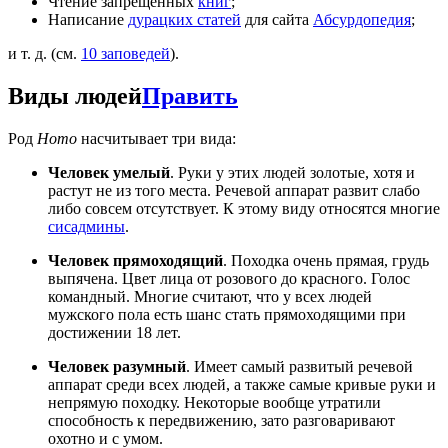
Чтение запрещённых
книг
;
Написание
дурацких статей
для сайта
Абсурдопедия
;
и т. д. (см.
10 заповедей
).
Виды людей
Править
Род
Homo
насчитывает три вида:
Человек умелый
. Руки у этих людей золотые, хотя и
растут не из того места. Речевой аппарат развит слабо
либо совсем отсутствует. К этому виду относятся многие
сисадмины
.
Человек прямоходящий
. Походка очень прямая, грудь
выпячена. Цвет лица от розового до красного. Голос
командный. Многие считают, что у всех людей
мужского пола есть шанс стать прямоходящими при
достижении 18 лет.
Человек разумный
. Имеет самый развитый речевой
аппарат среди всех людей, а также самые кривые руки и
непрямую походку. Некоторые вообще утратили
способность к передвижению, зато разговаривают
охотно и с умом.