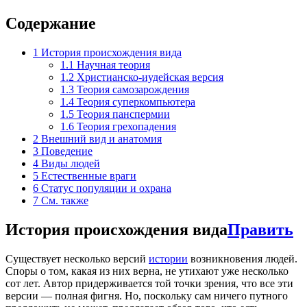
Содержание
1
История происхождения вида
1.1
Научная теория
1.2
Христианско-иудейская версия
1.3
Теория самозарождения
1.4
Теория суперкомпьютера
1.5
Теория панспермии
1.6
Теория грехопадения
2
Внешний вид и анатомия
3
Поведение
4
Виды людей
5
Естественные враги
6
Статус популяции и охрана
7
См. также
История происхождения вида
Править
Существует несколько версий
истории
возникновения людей.
Споры о том, какая из них верна, не утихают уже несколько
сот лет. Автор придерживается той точки зрения, что все эти
версии — полная фигня. Но, поскольку сам ничего путного