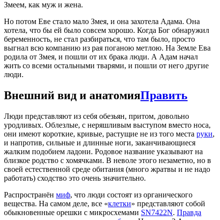
Змеем, как муж и жена.
Но потом Еве стало мало Змея, и она захотела Адама. Она
хотела, что бы ей было совсем хорошо. Когда Бог обнаружил
беременность, не стал разбираться, что там было, просто
выгнал всю компанию из рая поганою метлою. На Земле Ева
родила от Змея, и пошли от их брака люди. А Адам начал
жить со всеми остальными тварями, и пошли от него другие
люди.
Внешний вид и анатомия
Править
Люди представляют из себя обезьян, притом, довольно
уродливых. Облезлые, с неряшливым выступом вместо носа,
они имеют короткие, кривые, растущие не из того места
руки
,
и напротив, сильные и длинные ноги, заканчивающиеся
жалким подобием ладони. Родовое название указывают на
близкое родство с хомячками. В неволе этого незаметно, но в
своей естественной среде обитания (много жратвы и не надо
работать) сходство это очень значительно.
Распространён
миф
, что люди состоят из органического
вещества. На самом деле, все «
клетки
» представляют собой
обыкновенные орешки с микросхемами
SN7422N
.
Правда