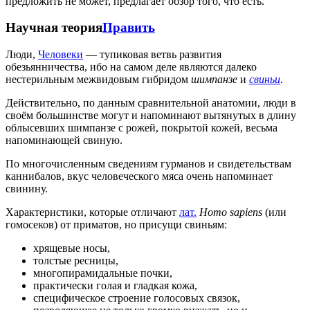
предложить не может, предлагает обзор того, что есть.
Научная теория
Править
Люди,
Человеки
— тупиковая ветвь развития
обезьянничества, ибо на самом деле являются далеко
нестерильным межвидовым гибридом
шимпанзе
и
свиньи
.
Действительно, по данным сравнительной анатомии, люди в
своём большинстве могут и напоминают вытянутых в длину
облысевших шимпанзе с рожей, покрытой кожей, весьма
напоминающей свиную.
По многочисленным сведениям гурманов и свидетельствам
каннибалов, вкус человеческого мяса очень напоминает
свинину.
Характеристики, которые отличают
лат.
Homo sapiens
(или
гомосеков) от приматов, но присущи свиньям:
хрящевые носы,
толстые ресницы,
многопирамидальные почки,
практически голая и гладкая кожа,
специфическое строение голосовых связок,