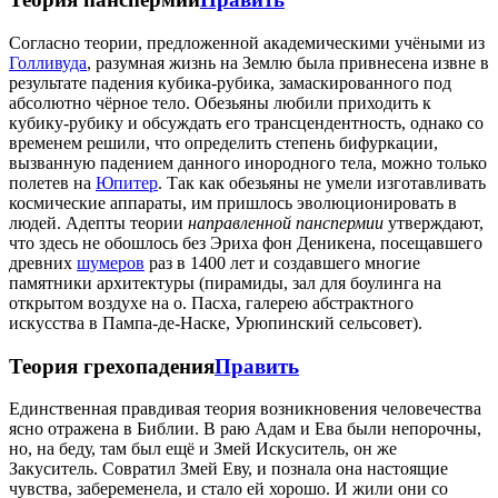
Согласно теории, предложенной академическими учёными из
Голливуда
, разумная жизнь на Землю была привнесена извне в
результате падения кубика-рубика, замаскированного под
абсолютно чёрное тело. Обезьяны любили приходить к
кубику-рубику и обсуждать его трансцендентность, однако со
временем решили, что определить степень бифуркации,
вызванную падением данного инородного тела, можно только
полетев на
Юпитер
. Так как обезьяны не умели изготавливать
космические аппараты, им пришлось эволюционировать в
людей. Адепты теории
направленной панспермии
утверждают,
что здесь не обошлось без Эриха фон Деникена, посещавшего
древних
шумеров
раз в 1400 лет и создавшего многие
памятники архитектуры (пирамиды, зал для боулинга на
открытом воздухе на о. Пасха, галерею абстрактного
искусства в Пампа-де-Наске, Урюпинский сельсовет).
Теория грехопадения
Править
Единственная правдивая теория возникновения человечества
ясно отражена в Библии. В раю Адам и Ева были непорочны,
но, на беду, там был ещё и Змей Искуситель, он же
Закуситель. Совратил Змей Еву, и познала она настоящие
чувства, забеременела, и стало ей хорошо. И жили они со