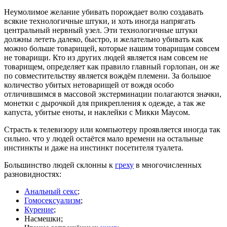
Неумолимое желание убивать порождает волю создавать
всякие технологичные штуки, и хоть иногда напрягать
центральный нервный узел. Эти технологичные штуки
должны лететь далеко, быстро, и желательно убивать как
можно больше товарищей, которые нашим товарищам совсем
не товарищи. Кто из других людей является нам совсем не
товарищем, определяет как правило главный горлопан, он же
по совместительству является вождём племени. За большое
количество убитых нетоварищей от вождя особо
отличившимся в массовой экстерминации полагаются значки,
монетки с дырочкой для прикрепления к одежде, а так же
капуста, убитые еноты, и наклейки с Микки Маусом.
Страсть к телевизору или компьютеру проявляется иногда так
сильно. что у людей остаётся мало времени на остальные
инстинкты и даже на инстинкт посетителя туалета.
Большинство людей склонны к
греху
в многочисленных
разновидностях:
Анальный секс
;
Гомосексуализм
;
Курение
;
Насмешки;