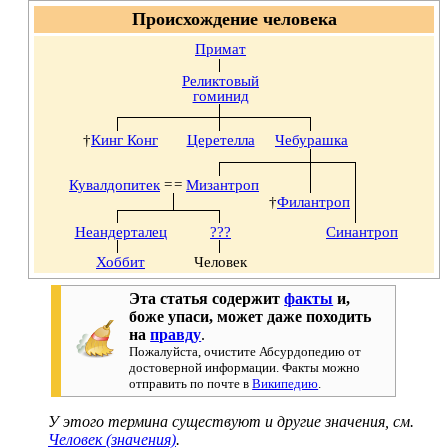
Происхождение человека
Примат
Реликтовый
гоминид
†
Кинг Конг
Церетелла
Чебурашка
Кувалдопитек
=
=
Мизантроп
†
Филантроп
Неандерталец
???
Синантроп
Хоббит
Человек
Эта статья содержит
факты
и,
боже упаси, может даже походить
на
правду
.
Пожалуйста, очистите Абсурдопедию от
достоверной информации. Факты можно
отправить по почте в
Википедию
.
У этого термина существуют и другие значения, см.
Человек (значения)
.