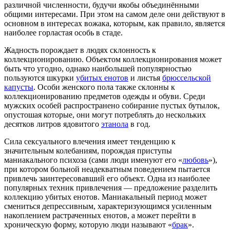
различной численности, будучи якобы объединёнными
общими интересами. При этом на самом деле они действуют в
основном в интересах вожака, которым, как правило, является
наиболее горластая особь в стаде.
Жадность порождает в людях склонность к
коллекционированию. Объектом коллекционирования может
быть что угодно, однако наибольшей популярностью
пользуются шкурки
убитых енотов
и листья
брюссельской
капусты
. Особи женского пола также склонны к
коллекционированию предметов одежды и обуви. Среди
мужских особей распространено собирание пустых бутылок,
опустошая которые, они могут потреблять до нескольких
десятков литров ядовитого
этанола
в год.
Сила сексуального влечения имеет тенденцию к
значительным колебаниям, порождая приступы
маниакального психоза (сами люди именуют его «
любовь
»),
при котором больной неадекватным поведением пытается
привлечь заинтересовавший его объект. Одна из наиболее
популярных техник привлечения — предложение разделить
коллекцию убитых енотов. Маниакальный период может
смениться депрессивным, характеризующимся усиленным
накоплением растраченных енотов, а может перейти в
хроническую форму, которую люди называют «
брак
».