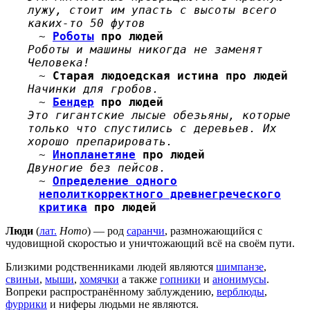
лужу, стоит им упасть с высоты всего
каких-то 50 футов
~
Роботы
про людей
Роботы и машины никогда не заменят
Человека!
~
Старая людоедская истина про людей
Начинки для гробов.
~
Бендер
про людей
Это гигантские лысые обезьяны, которые
только что спустились с деревьев. Их
хорошо препарировать.
~
Инопланетяне
про людей
Двуногие без пейсов.
~
Определение одного
неполиткорректного древнегреческого
критика
про людей
Люди
(
лат.
Homo
) — род
саранчи
, размножающийся с
чудовищной скоростью и уничтожающий всё на своём пути.
Близкими родственниками людей являются
шимпанзе
,
свиньи
,
мыши
,
хомячки
а также
гопники
и
анонимусы
.
Вопреки распространённому заблуждению,
верблюды
,
фуррики
и ниферы людьми не являются.