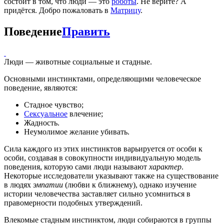
состоит в том, что люди — это
роботы
. Не верите? А
придётся. Добро пожаловать в
Матрицу
.
Поведение
Править
Люди — животные социальные и стадные.
Основными инстинктами, определяющими человеческое
поведение, являются:
Стадное чувство;
Сексуальное
влечение;
Жадность.
Неумолимое желание убивать.
Сила каждого из этих инстинктов варьируется от особи к
особи, создавая в совокупности индивидуальную модель
поведения, которую сами люди называют
характер
.
Некоторые исследователи указывают также на существование
в людях
эмпатии
(любви к ближнему), однако изучение
истории человечества заставляет сильно усомниться в
правомерности подобных утверждений.
Влекомые стадным инстинктом, люди собираются в группы