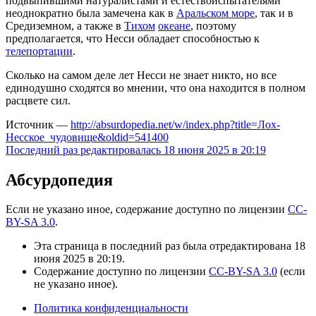
подвыпившими натуралистами и естествоиспытателями
неоднократно была замечена как в
Аральском море
, так и в
Средиземном, а также в
Тихом
океане
, поэтому
предполагается, что Несси обладает способностью к
телепортации
.
Сколько на самом деле лет Несси не знает никто, но все
единодушно сходятся во мнении, что она находится в полном
расцвете сил.
Источник —
http://absurdopedia.net/w/index.php?title=Лох-
Несское_чудовище&oldid=541400
Последний раз редактировалась 18 июня 2025 в 20:19
Абсурдопедия
Если не указано иное, содержание доступно по лицензии
CC-
BY-SA 3.0
.
Эта страница в последний раз была отредактирована 18
июня 2025 в 20:19.
Содержание доступно по лицензии
CC-BY-SA 3.0
(если
не указано иное).
Политика конфиденциальности