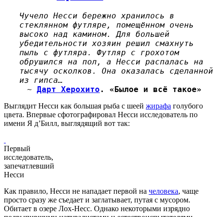
Чучело Несси бережно хранилось в
стеклянном футляре, помещённом очень
высоко над камином. Для большей
убедительности хозяин решил смахнуть
пыль с футляра. Футляр с грохотом
обрушился на пол, а Несси распалась на
тысячу осколков. Она оказалась сделанной
из гипса…
~
Дарт Херохито
. «Былое и всё такое»
Выглядит Несси как большая рыба с шеей
жирафа
голубого
цвета. Впервые сфотографировал Несси исследователь по
имени Я д’Билл, выглядящий вот так:
Первый
исследователь,
запечатлевший
Несси
Как правило, Несси не нападает первой на
человека
, чаще
просто сразу же съедает и заглатывает, путая с мусором.
Обитает в озере Лох-Несс. Однако некоторыми изрядно