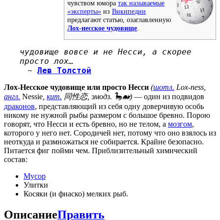
чувством юмора
так называемые
«эксперты»
из
Википедии
предлагают статью, озаглавленную
Лох-несское чудовище
.
чудовище вовсе и не Несси, а скорее
просто лох…
~
Лев Толстой
Лох-Несское чудовище или просто Несси
(
шотл.
Lox-ness,
англ.
Nessie
,
кит.
同性恋, эмодз. 🦕🐋)
— один из подвидов
драконов
, представляющий из себя одну доверчивую особь
никому не нужной рыбы размером с большое бревно. Порою
говорят, что Несси и есть бревно, но не телом, а
мозгом
,
которого у него нет. Сородичей нет, потому что оно взялось из
неоткуда и размножаться не собирается. Крайне безопасно.
Питается фиг пойми чем. Приблизительный химический
состав:
Мусор
Улитки
Косяки (и фиаско) мелких рыб.
Описание
Править